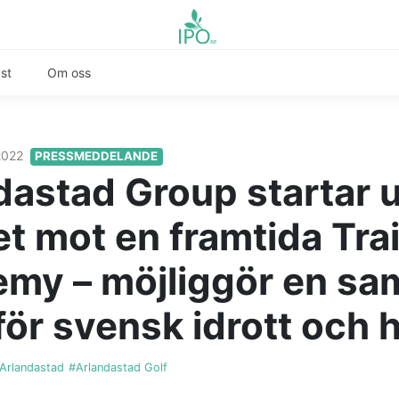
st
Om oss
 2022
PRESSMEDDELANDE
dastad Group startar 
et mot en framtida Tra
my – möjliggör en sa
för svensk idrott och 
Arlandastad
#Arlandastad Golf