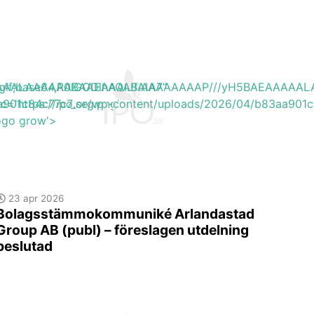
EAAAAALAAAAAABAAEAAAIBRAA7"
ite/gif;base64,R0lGODlhAQABAIAAAAAAAP///yH5BAEAAAA
a901c84c77c7_org.png'
rc='https://ipo.se/wp-content/uploads/2026/04/b83aa901c
logo grow'>
23 apr 2026
Bolagsstämmokommuniké Arlandastad
Group AB (publ) – föreslagen utdelning
beslutad