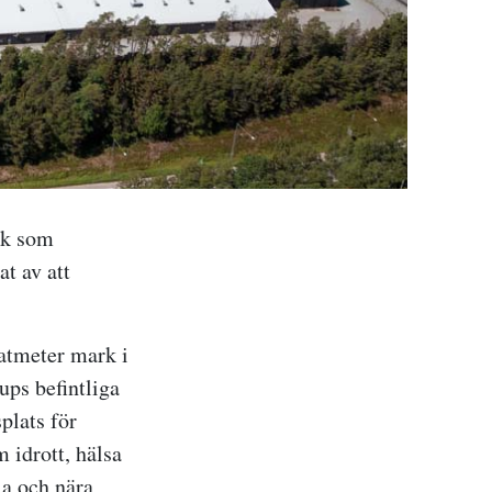
rk som
t av att
ratmeter mark i
ups befintliga
plats för
 idrott, hälsa
la och nära