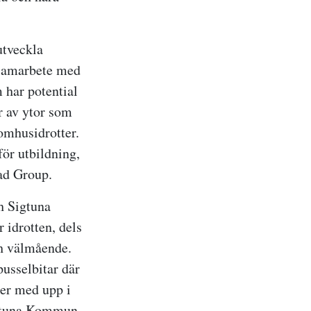
utveckla
 samarbete med
har potential
er av ytor som
tomhusidrotter.
ör utbildning,
stad Group.
h Sigtuna
 idrotten, dels
ch välmående.
usselbitar där
jer med upp i
igtuna Kommun