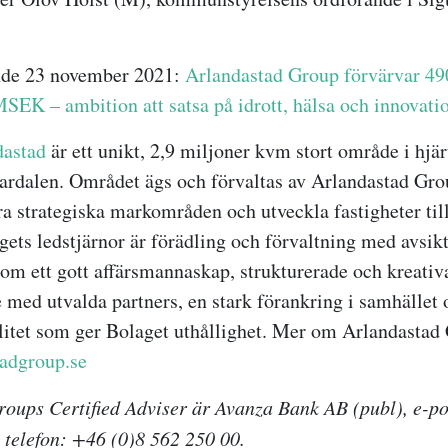
de 23 november 2021:
Arlandastad Group förvärvar 4
SEK – ambition att satsa på idrott, hälsa och innovati
dastad
är ett unikt, 2,9 miljoner kvm stort område i hjär
rdalen. Området ägs och förvaltas av Arlandastad Grou
era strategiska markområden och utveckla fastigheter till
gets ledstjärnor är förädling och förvaltning med avsikt
m ett gott affärsmannaskap, strukturerade och kreativa
 med utvalda partners, en stark förankring i samhället 
bilitet som ger Bolaget uthållighet. Mer om Arlandastad
adgroup.se
oups Certified Adviser är Avanza Bank AB (publ), e-po
 telefon: +46 (0)8 562 250 00.