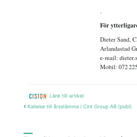
.
För ytterliga
Dieter Sand,
Arlandastad 
e-mail: dieter
Mobil: 072 22
Länk till artikel
Post navigation
Kallelse till årsstämma i Cint Group AB (publ)