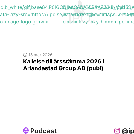
lpad,b_white/gif;base64,R0lGODlhAQABAIAAAAAAAP///y
q_auto,w_200,h_200,c_lpad,
ata-lazy-src='https://ipo.se/wp-content/uploads/2026/0
data-lazy-type="image" data-l
ipo-image-logo grow'>
class='lazy lazy-hidden ipo-i
18 mar 2026
Kallelse till årsstämma 2026 i
Arlandastad Group AB (publ)
Podcast
@ip