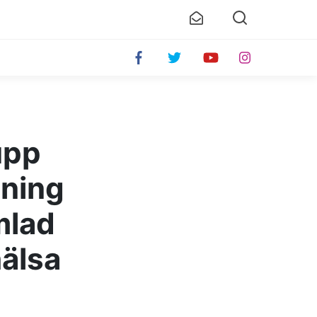
upp
ining
mlad
hälsa