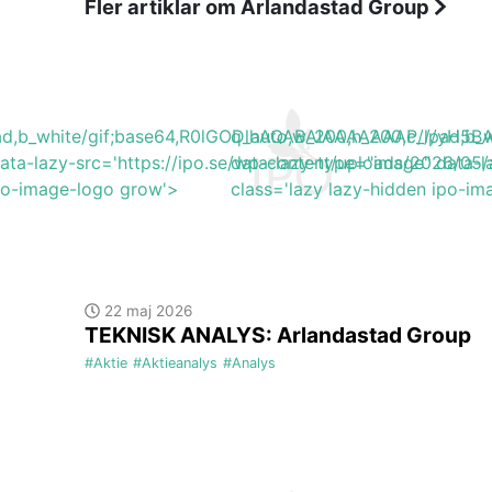
Fler artiklar om Arlandastad Group
lpad,b_white/gif;base64,R0lGODlhAQABAIAAAAAAAP///y
q_auto,w_200,h_200,c_lpad,
data-lazy-src='https://ipo.se/wp-content/uploads/2026/0
data-lazy-type="image" data-l
ipo-image-logo grow'>
class='lazy lazy-hidden ipo-i
22 maj 2026
TEKNISK ANALYS: Arlandastad Group
#Aktie
#Aktieanalys
#Analys