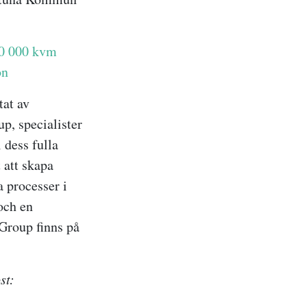
90 000 kvm
on
tat av
p, specialister
 dess fulla
 att skapa
 processer i
och en
 Group finns på
st: