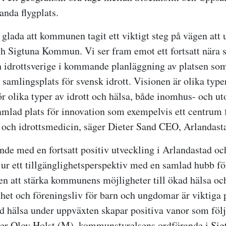
anda flygplats.
 glada att kommunen tagit ett viktigt steg på vägen att 
h Sigtuna Kommun. Vi ser fram emot ett fortsatt nära
drottsverige i kommande planläggning av platsen som 
n samlingsplats för svensk idrott. Visionen är olika typ
ör olika typer av idrott och hälsa, både inomhus- och u
mlad plats för innovation som exempelvis ett centrum f
n och idrottsmedicin, säger Dieter Sand CEO, Arlanda
ande med en fortsatt positiv utveckling i Arlandastad oc
r ett tillgänglighetsperspektiv med en samlad hubb för
en att stärka kommunens möjligheter till ökad hälsa o
het och föreningsliv för barn och ungdomar är viktiga p
god hälsa under uppväxten skapar positiva vanor som föl
äger Olov Holst (M), kommunstyrelsens ordförande i S