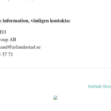
re information, vänligen kontakta:
 CEO
Group AB
.sand@arlandastad.se
5 37 71
Inuheat Gro