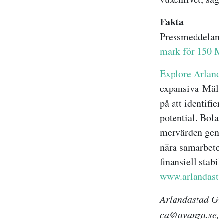
Fakta
Pressmeddelan
mark för 150 M
Explore Arlan
expansiva Mäla
på att identifi
potential. Bola
mervärden geno
nära samarbete
finansiell sta
www.arlandast
Arlandastad Gr
ca@avanza.se,