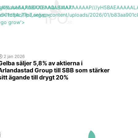
EAAAAALAAAAAABAAEAAAIBRAA7"
ite/gif;base64,R0lGODlhAQABAIAAAAAAAP///yH5BAEAAAA
a901c84c77c7_org.png'
rc='https://ipo.se/wp-content/uploads/2026/01/b83aa901c
logo grow'>
2 jan 2026
Gelba säljer 5,8% av aktierna i
Arlandastad Group till SBB som stärker
sitt ägande till drygt 20%
i