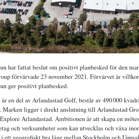
 har fattat beslut om positivt planbesked för den ma
oup förvärvade 23 november 2021. Förvärvet är villkora
n ger positivt planbesked.
 är en del av Arlandastad Golf, består av 490 000 kvad
. Marken ligger i direkt anslutning till Arlandastad Gro
Explore Arlandastad. Ambitionen är att skapa en mötes
etag och verksamheter som kan utvecklas och växa inom
 i ett geografiskt bra läge mellan Stockholm och Uppsa