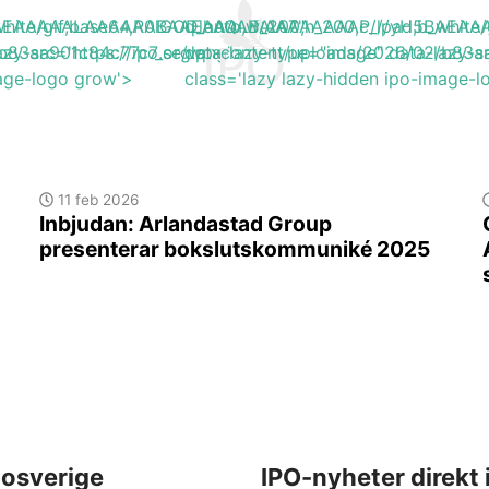
H5BAEAAAAALAAAAAABAAEAAAIBRAA7"
b_white/gif;base64,R0lGODlhAQABAIAAAAAAAP///yH5BA
q_auto,w_200,h_200,c_lpad,b_wh
3/b83aa901c84c77c7_org.png'
azy-src='https://ipo.se/wp-content/uploads/2026/02/b83a
data-lazy-type="image" data-lazy-s
mage-logo grow'>
class='lazy lazy-hidden ipo-image-
11 feb 2026
Inbjudan: Arlandastad Group
presenterar bokslutskommuniké 2025
osverige
IPO-nyheter direkt 