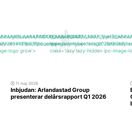
H5BAEAAAAALAAAAAABAAEAAAIBRAA7"
b_white/gif;base64,R0lGODlhAQABAIAAAAAAAP///yH5BA
q_auto,w_200,h_200,c_lpad,b_wh
5/a812659c21b330bb_org.png'
azy-src='https://ipo.se/wp-content/uploads/2026/05/b83a
data-lazy-type="image" data-lazy-s
mage-logo grow'>
class='lazy lazy-hidden ipo-image-
11 maj 2026
Inbjudan: Arlandastad Group
presenterar delårsrapport Q1 2026