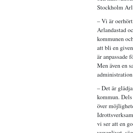
Stockholm Arl
– Vi är oerhört
Arlandastad oc
kommunen och i
att bli en give
är anpassade f
Men även en sa
administratio
– Det är glädj
kommun. Dels u
över möjlighet
Idrottsverksam
vi ser att en 
vuxenlivet, s