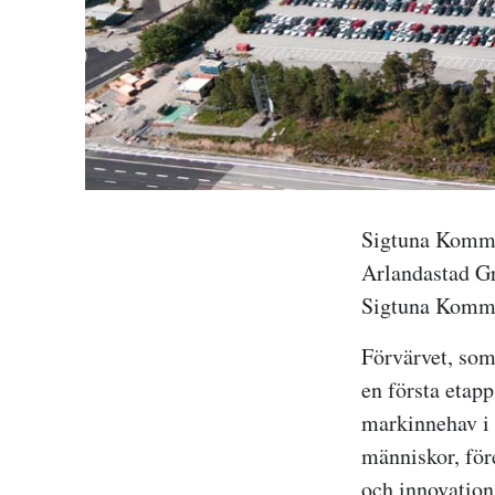
Sigtuna Kommun
Arlandastad Gr
Sigtuna Kommu
Förvärvet, som
en första etapp
markinnehav i 
människor, för
och innovation