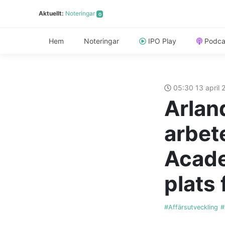
Aktuellt:
Noteringar
0
Hem
Noteringar
IPO Play
Podca
05:30 13 april
Arlan
arbet
Acade
plats 
#Affärsutveckling
#