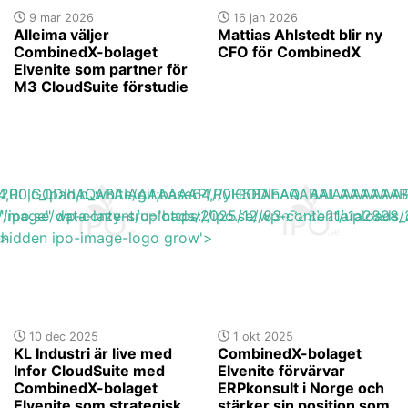
9 mar 2026
16 jan 2026
Alleima väljer
Mattias Ahlstedt blir ny
CombinedX-bolaget
CFO för CombinedX
Elvenite som partner för
M3 CloudSuite förstudie
base64,R0lGODlhAQABAIAAAAAAAP///yH5BAEAAAAALAAAAAA
h_200,c_lpad,b_white/gif;base64,R0lGODlhAQABAIAAAA
s://ipo.se/wp-content/uploads/2025/12/83e783b21a1a2898_
"image" data-lazy-src='https://ipo.se/wp-content/upload
'>
y-hidden ipo-image-logo grow'>
10 dec 2025
1 okt 2025
KL Industri är live med
CombinedX-bolaget
Infor CloudSuite med
Elvenite förvärvar
CombinedX-bolaget
ERPkonsult i Norge och
Elvenite som strategisk
stärker sin position som