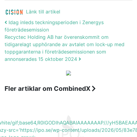
Länk till artikel
Post navigation
Idag inleds teckningsperioden i Zenergys
företrädesemission
Recyctec Holding AB har överenskommit om
tidigarelagt upphörande av avtalet om lock-up med
toppgaranterna i företrädesemissionen som
annonserades 15 oktober 2024
Fler artiklar om CombinedX
b_white/gif;base64,R0lGODlhAQABAIAAAAAAAP///yH5BA
azy-src='https://ipo.se/wp-content/uploads/2026/05/83e