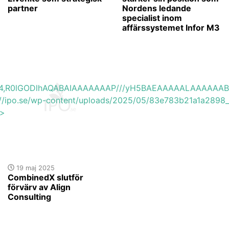
partner
Nordens ledande
specialist inom
affärssystemet Infor M3
base64,R0lGODlhAQABAIAAAAAAAP///yH5BAEAAAAALAAAAAA
s://ipo.se/wp-content/uploads/2025/05/83e783b21a1a2898_
'>
19 maj 2025
CombinedX slutför
förvärv av Align
Consulting