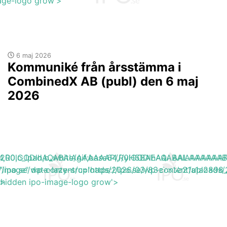
mage-logo grow'>
6 maj 2026
Kommuniké från årsstämma i
CombinedX AB (publ) den 6 maj
2026
base64,R0lGODlhAQABAIAAAAAAAP///yH5BAEAAAAALAAAAAA
h_200,c_lpad,b_white/gif;base64,R0lGODlhAQABAIAAAA
s://ipo.se/wp-content/uploads/2026/03/83e783b21a1a2898_
"image" data-lazy-src='https://ipo.se/wp-content/upload
'>
y-hidden ipo-image-logo grow'>