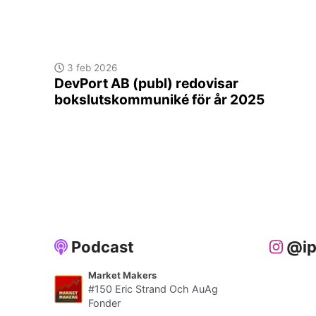
3 feb 2026
DevPort AB (publ) redovisar
bokslutskommuniké för år 2025
Podcast
@ip
Market Makers
#150 Eric Strand Och AuAg
Fonder