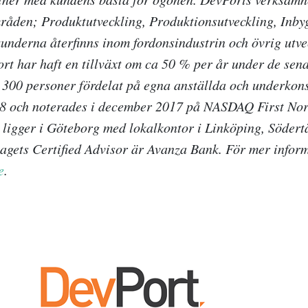
råden; Produktutveckling, Produktionsutveckling, Inb
underna återfinns inom fordonsindustrin och övrig utve
ort har haft en tillväxt om ca 50 % per år under de sen
a 300 personer fördelat på egna anställda och underkon
8 och noterades i december 2017 på NASDAQ First Nor
ligger i Göteborg med lokalkontor i Linköping, Södert
agets Certified Advisor är Avanza Bank. För mer infor
e
.