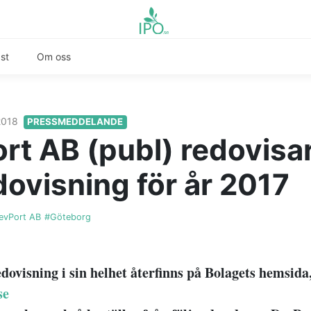
st
Om oss
 2018
PRESSMEDDELANDE
rt AB (publ) redovisa
dovisning för år 2017
evPort AB
#Göteborg
dovisning i sin helhet återfinns på Bolagets hemsida
se