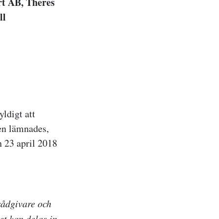
rt AB, Theres
ll
ldigt att
en lämnades,
 23 april 2018
rådgivare och
t kan delas in