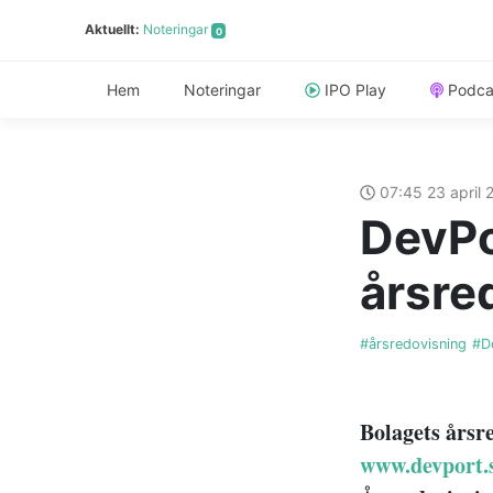
Aktuellt:
Noteringar
0
Hem
Noteringar
IPO Play
Podca
07:45 23 april
DevPo
årsre
#årsredovisning
#D
Bolagets årsre
www.devport.