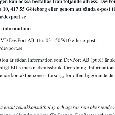
gen kan också beställas från följande adress: DevPo
 10, 417 55 Göteborg eller genom att sända e-post ti
l@devport.se
e information:
VD DevPort AB, tfn: 031-505910 eller e-post:
devport.se
ion är sådan information som DevPort AB (publ) är sky
enligt EU:s marknadsmissbruksförordning. Information
nde kontaktpersoners försorg, för offentliggörande den
 svenskt teknikkonsultbolag och agerar som oberoende 
tner med kundens bästa för ögonen. DevPorts verksamhe