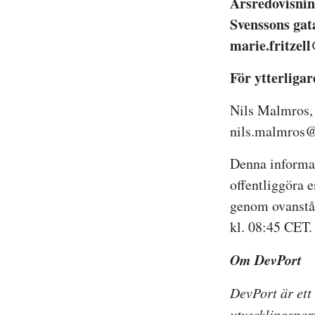
Årsredovisnin
Svenssons gata
marie.fritzel
För ytterligar
Nils Malmros, 
nils.malmros@
Denna informat
offentliggöra 
genom ovanståe
kl. 08:45 CET.
Om DevPort
DevPort är ett
utvecklingspar