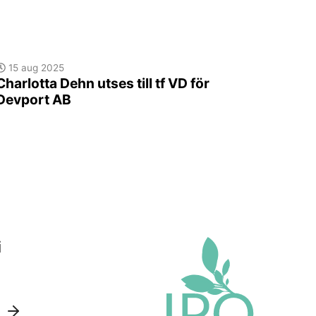
15 aug 2025
Charlotta Dehn utses till tf VD för
Devport AB
i