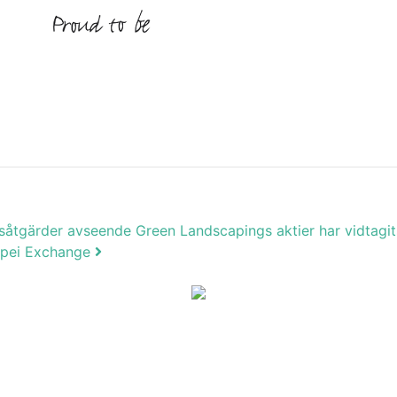
gsåtgärder avseende Green Landscapings aktier har vidtagits
aipei Exchange