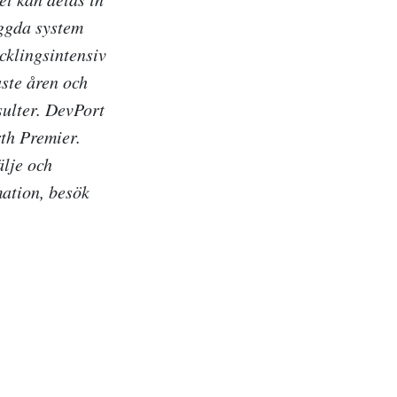
yggda system
cklingsintensiv
aste åren och
sulter. DevPort
th Premier.
älje och
mation, besök