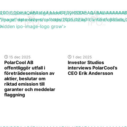
base64,R0lGODlhAQABAIAAAAAAAP///yH5BAEAAAAALAAAAAA
h_200,c_lpad,b_white/gif;base64,R0lGODlhAQABAIAAAA
s://ipo.se/wp-content/uploads/2025/12/b70787f5afc985da_o
"image" data-lazy-src='https://ipo.se/wp-content/upload
'>
y-hidden ipo-image-logo grow'>
15 dec 2025
1 dec 2025
PolarCool AB
Investor Studios
offentliggör utfall i
interviews PolarCool’s
företrädesemission av
CEO Erik Andersson
aktier, beslutar om
riktad emission till
garanter och meddelar
flaggning