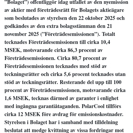
”Bolaget”) offentliggör idag utfallet av den nyemission
av aktier med företrädesrätt för Bolagets aktieägare
som beslutades av styrelsen den 22 oktober 2025 och
godkändes av den extra bolagsstämman den 21
november 2025 (”Företrädesemissionen”). Totalt
tecknades Företrädesemissionen till cirka 10,4
MSEK, motsvarande cirka 86,3 procent av
Företrädesemissionen. Cirka 80,7 procent av
Företrädesemissionen tecknades med stöd av
teckningsrätter och cirka 5,6 procent tecknades utan
stöd av teckningsrätter. Resterande del upp till 100
procent av Företrädesemissionen, motsvarande cirka
1,6 MSEK, tecknas därmed av garanter i enlighet
med ingångna garantiåtaganden. PolarCool tillförs
cirka 12 MSEK före avdrag för emissionskostnader.
Styrelsen i Bolaget har i samband med tilldelning
beslutat att medge kvittning av vissa fordringar mot