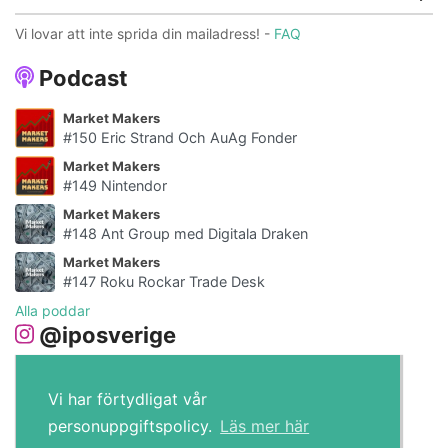
Vi lovar att inte sprida din mailadress! -
FAQ
Podcast
Market Makers
#150 Eric Strand Och AuAg Fonder
Market Makers
#149 Nintendor
Market Makers
#148 Ant Group med Digitala Draken
Market Makers
#147 Roku Rockar Trade Desk
Alla poddar
@iposverige
Vi har förtydligat vår
personuppgiftspolicy.
Läs mer här