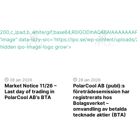
h_200,c_lpad,b_white/gif;base64,R0lGODlhAQABAIAAAA
"image" data-lazy-src='https://ipo.se/wp-content/upload
y-hidden ipo-image-logo grow'>
28 jan 2026
28 jan 2026
Market Notice 11/26 –
PolarCool AB (publ):s
Last day of trading in
företrädesemission har
PolarCool AB’s BTA
registrerats hos
Bolagsverket –
omvandling av betalda
tecknade aktier (BTA)