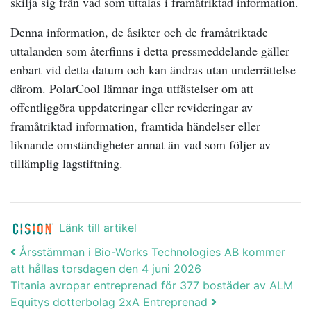
skilja sig från vad som uttalas i framåtriktad information.
Denna information, de åsikter och de framåtriktade
uttalanden som återfinns i detta pressmeddelande gäller
enbart vid detta datum och kan ändras utan underrättelse
därom. PolarCool lämnar inga utfästelser om att
offentliggöra uppdateringar eller revideringar av
framåtriktad information, framtida händelser eller
liknande omständigheter annat än vad som följer av
tillämplig lagstiftning.
Länk till artikel
Post navigation
Årsstämman i Bio-Works Technologies AB kommer
att hållas torsdagen den 4 juni 2026
Titania avropar entreprenad för 377 bostäder av ALM
Equitys dotterbolag 2xA Entreprenad