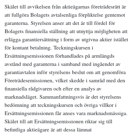
Skälet till avvikelsen från aktieägarnas företrädesrätt är
att fullgöra Bolagets avtalsenliga förpliktelse gentemot
garanterna. Styrelsen anser att det är till fördel för
Bolagets finansiella ställning att utnyttja möjligheten att
erlägga garantiersättning i form av utgivna aktier istället
för kontant betalning. Teckningskursen i
Ersättningsemissionen förhandlades på armlängds
avstånd med garanterna i samband med ingåendet av
garantiavtalen inför styrelsens beslut om att genomföra
Företrädesemissionen, vilket skedde i samråd med den
finansiella rådgivaren och efter en analys av
marknadsläget. Sammanfattningsvis är det styrelsens
bedömning att teckningskursen och övriga villkor i
Ersättningsemissionen får anses vara marknadsmässiga.
Skälet till att Ersättningsemissionen riktar sig till
befintliga aktieägare är att dessa lämnat