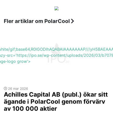
Fler artiklar om PolarCool
b_white/gif;base64,R0lGODlhAQABAIAAAAAAAP///yH5BA
azy-src='https://ipo.se/wp-content/uploads/2026/03/b70
mage-logo grow'>
26 mar 2026
Achilles Capital AB (publ.) ökar sitt
ägande i PolarCool genom förvärv
av 100 000 aktier