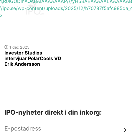
base64,R0lGODlhAQABAIAAAAAAAP///yH5BAEAAAAALAAAAAA
://ipo.se/wp-content/uploads/2025/12/b70787f5afc985da_o
'>
1 dec 2025
Investor Studios
intervjuar PolarCools VD
Erik Andersson
IPO-nyheter direkt i din inkorg: