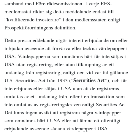
samband med Företrädesemissionen. I varje EES-
medlemsstat riktar sig detta meddelande endast till
”kvalificerade investerare” i den medlemsstaten enligt
Prospektförordningens definition.
Detta pressmeddelande utgör inte ett erbjudande om eller
inbjudan avseende att förvärva eller teckna värdepapper i
USA. Värdepapperna som omnämns häri får inte säljas i
USA utan registrering, eller utan tillämpning av ett
undantag från registrering, enligt den vid var tid gällande
Securities Act
U.S. Securities Act från 1933 (”
”), och får
inte erbjudas eller säljas i USA utan att de registreras,
omfattas av ett undantag från, eller i en transaktion som
inte omfattas av registreringskraven enligt Securities Act.
Det finns ingen avsikt att registrera några värdepapper
som omnämns häri i USA eller att lämna ett offentligt
erbjudande avseende sådana värdepapper i USA.