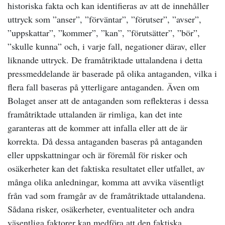
historiska fakta och kan identifieras av att de innehåller
uttryck som ”anser”, ”förväntar”, ”förutser”, ”avser”,
”uppskattar”, ”kommer”, ”kan”, ”förutsätter”, ”bör”,
”skulle kunna” och, i varje fall, negationer därav, eller
liknande uttryck. De framåtriktade uttalandena i detta
pressmeddelande är baserade på olika antaganden, vilka i
flera fall baseras på ytterligare antaganden. Även om
Bolaget anser att de antaganden som reflekteras i dessa
framåtriktade uttalanden är rimliga, kan det inte
garanteras att de kommer att infalla eller att de är
korrekta. Då dessa antaganden baseras på antaganden
eller uppskattningar och är föremål för risker och
osäkerheter kan det faktiska resultatet eller utfallet, av
många olika anledningar, komma att avvika väsentligt
från vad som framgår av de framåtriktade uttalandena.
Sådana risker, osäkerheter, eventualiteter och andra
väsentliga faktorer kan medföra att den faktiska