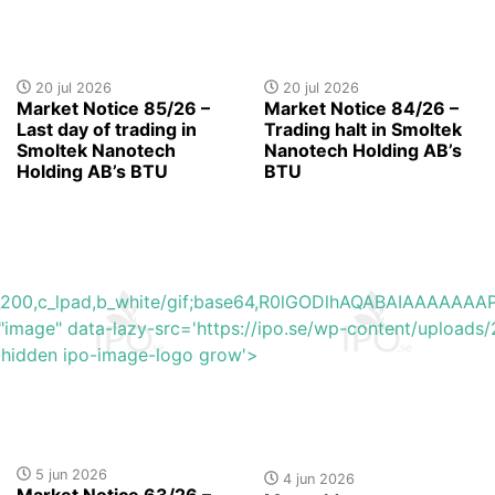
20 jul 2026
20 jul 2026
Market Notice 85/26 –
Market Notice 84/26 –
Last day of trading in
Trading halt in Smoltek
Smoltek Nanotech
Nanotech Holding AB’s
Holding AB’s BTU
BTU
h_200,c_lpad,b_white/gif;base64,R0lGODlhAQABAIAAAA
"image" data-lazy-src='https://ipo.se/wp-content/uploa
y-hidden ipo-image-logo grow'>
5 jun 2026
4 jun 2026
Market Notice 63/26 –