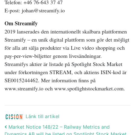
Telefon: +46 76-643 37 47
E-post: johan@streamify.io
Om Streamify
2019 lanserades den internationellt skalbara plattformen
Streamify – en unik digital plattform som gör det möjligt
för alla att sälja produkter via Live video shopping och
pay-per-view-biljetter genom livesändningar.
Streamifys aktier är listade på Spotlight Stock Market
under förkortningen STREAM, och aktiens ISIN-kod är
SE0015244462. Mer information finns på
www.streamify.io och www.spotlightstockmarket.com.
Länk till artikel
Post navigation
Market Notice 148/22 – Railway Metrics and
Dynamics AB will be listed on Spotlight Stock Market