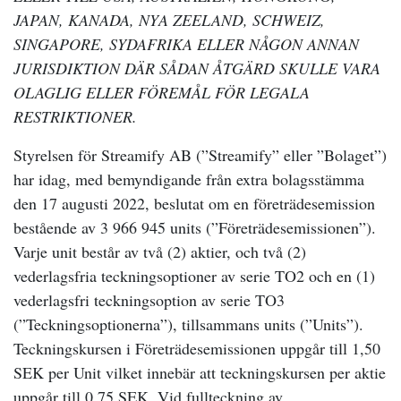
JAPAN, KANADA, NYA ZEELAND, SCHWEIZ,
SINGAPORE, SYDAFRIKA ELLER NÅGON ANNAN
JURISDIKTION DÄR SÅDAN ÅTGÄRD SKULLE VARA
OLAGLIG ELLER FÖREMÅL FÖR LEGALA
RESTRIKTIONER.
Styrelsen för Streamify AB (”Streamify” eller ”Bolaget”)
har idag, med bemyndigande från extra bolagsstämma
den 17 augusti 2022, beslutat om en företrädesemission
bestående av 3 966 945 units (”Företrädesemissionen”).
Varje unit består av två (2) aktier, och två (2)
vederlagsfria teckningsoptioner av serie TO2 och en (1)
vederlagsfri teckningsoption av serie TO3
(”Teckningsoptionerna”), tillsammans units (”Units”).
Teckningskursen i Företrädesemissionen uppgår till 1,50
SEK per Unit vilket innebär att teckningskursen per aktie
uppgår till 0,75 SEK. Vid fullteckning av