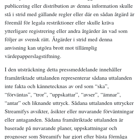
publicering eller distribution av denna information skulle
stå i strid med gällande regler eller där en sådan åtgärd är
föremål för legala restriktioner eller skulle kräva
ytterligare registrering eller andra åtgärder än vad som
följer av svensk rätt. Åtgärder i strid med denna
anvisning kan utgöra brott mot tillämplig
värdepapperslagstiftning.
I den utsträckning detta pressmeddelande innehåller
framåtriktade uttalanden representerar sådana uttalanden
inte fakta och kännetecknas av ord som “ska”,
“förväntas”, “tror”, “uppskattar”, “avser”, “ämnar”,
“antar” och liknande uttryck. Sådana uttalanden uttrycker
Streamifys avsikter, åsikter eller nuvarande förväntningar
eller antaganden. Sådana framåtriktade uttalanden är
baserade på nuvarande planer, uppskattningar och
prognoser som Streamify har gjort efter bästa förmåga