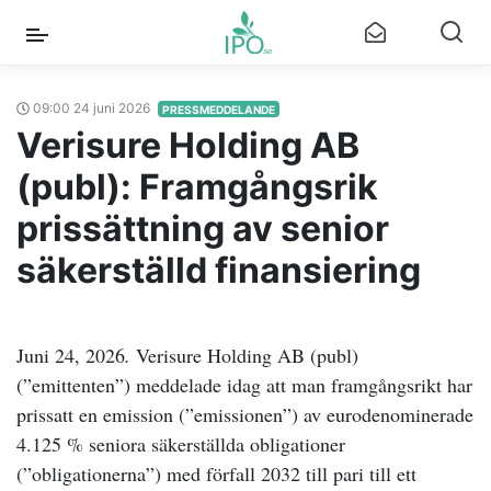
09:00 24 juni 2026
PRESSMEDDELANDE
Verisure Holding AB
(publ): Framgångsrik
prissättning av senior
säkerställd finansiering
Juni
24,
2026
.
Verisure Holding AB (publ)
(”
emittenten
”) meddelade idag att man framgångsrikt har
prissatt en
emission (”
emissionen
”)
av
eurodenominerade
4.125 % seniora säkerställda obligationer
(”
obligationerna
”) med förfall 2032 till pari till ett