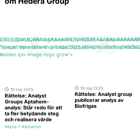
om Hedera Group
base64,R0lGODlhAQABAIAAAAAAAP///yH5BAEAAAAALAAAAAA
h_200,c_lpad,b_white/gif;base64,R0lGODlhAQABAIAAAA
s://ipo.se/wp-content/uploads/2025/05/b99cd6a5ca5497bb
"image" data-lazy-src='https://ipo.se/wp-content/upload
'>
y-hidden ipo-image-logo grow'>
19 maj 2025
19 maj 2025
Rättelse: Analyst group
Rättelse: Analyst
publicerar analys av
Groups Aptahem-
Biofrigas
analys: Står redo för att
ta fler betydande steg
och realisera värde
#Apta-1
#Aptahem