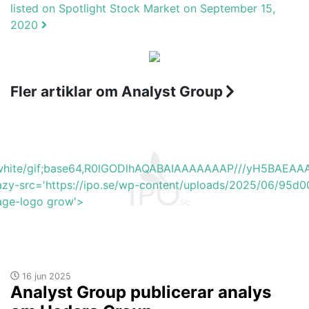
listed on Spotlight Stock Market on September 15,
2020
Fler artiklar om Analyst Group
b_white/gif;base64,R0lGODlhAQABAIAAAAAAAP///yH5BA
azy-src='https://ipo.se/wp-content/uploads/2025/06/95d
mage-logo grow'>
16 jun 2025
Analyst Group publicerar analys