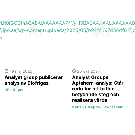
base64,R0lGODlhAQABAIAAAAAAAP///yH5BAEAAAAALAAAAAA
://ipo.se/wp-content/uploads/2025/05/b92fa897d38df617_o
'>
19 maj 2025
25 okt 2024
Analyst group publicerar
Analyst Groups
analys av Biofrigas
Aptahem-analys: Står
redo för att ta fler
#Biofrigas
betydande steg och
realisera värde
#Analys
#Apta-1
#Aptahem