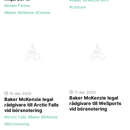
#Baker McKenzie
#IPO
#Adam Farlow
#Listbyte
#Baker McKenzie
#Catena
11 dec 2025
15 dec 2025
Baker McKenzie legal
Baker McKenzie legal
rådgivare till WeSports
rådgivare till Arctic Falls
vid börsnotering
vid börsnotering
#Arctic Falls
#Baker McKenzie
#Börsnotering