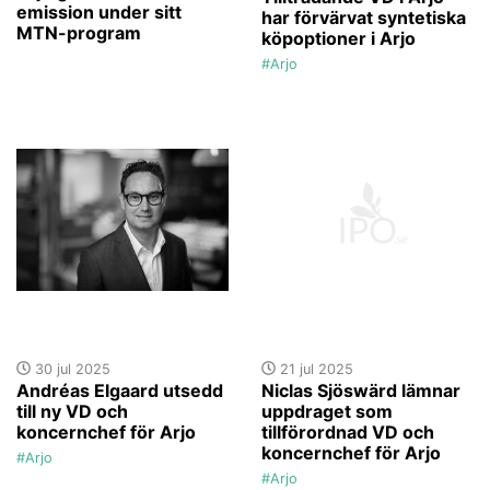
emission under sitt
har förvärvat syntetiska
MTN-program
köpoptioner i Arjo
#Arjo
30 jul 2025
21 jul 2025
Andréas Elgaard utsedd
Niclas Sjöswärd lämnar
till ny VD och
uppdraget som
koncernchef för Arjo
tillförordnad VD och
koncernchef för Arjo
#Arjo
#Arjo