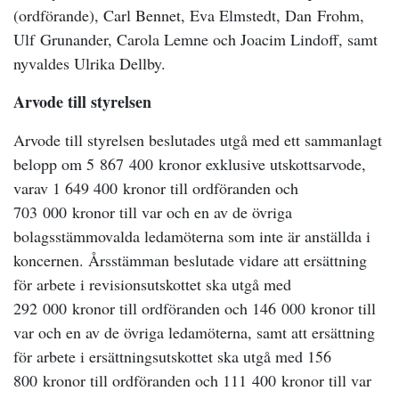
(ordförande), Carl Bennet, Eva Elmstedt, Dan
Frohm,
Ulf
Grunander, Carola Lemne och Joacim Lindoff, samt
nyvaldes Ulrika Dellby.
Arvode till styrelsen
Arvode till styrelsen beslutades utgå med ett sammanlagt
belopp om 5
867
400
kronor exklusive utskottsarvode,
varav 1 649 400
kronor till ordföranden och
703
000
kronor till var och en av de övriga
bolagsstämmovalda ledamöterna som inte är anställda i
koncernen. Årsstämman beslutade vidare att ersättning
för arbete i revisionsutskottet ska utgå med
292
000
kronor till ordföranden och 146
000
kronor till
var och en av de övriga ledamöterna, samt att ersättning
för arbete i ersättningsutskottet ska utgå med 156
800
kronor till ordföranden och 111
400
kronor till var