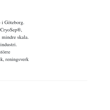
 i Göteborg.
n CryoSep®,
 mindre skala.
industri.
större
k, reningsverk