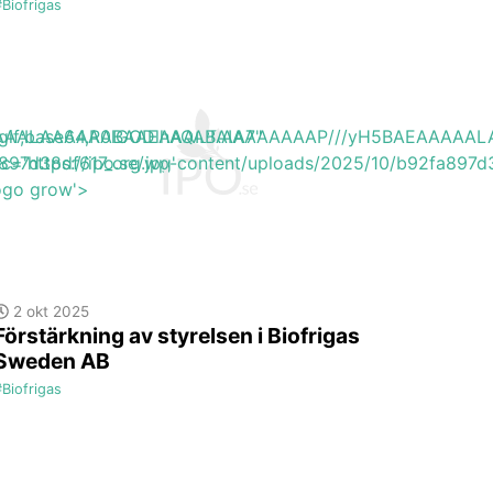
#Biofrigas
EAAAAALAAAAAABAAEAAAIBRAA7"
ite/gif;base64,R0lGODlhAQABAIAAAAAAAP///yH5BAEAAAA
897d38df617_org.jpg'
rc='https://ipo.se/wp-content/uploads/2025/10/b92fa897d3
logo grow'>
2 okt 2025
Förstärkning av styrelsen i Biofrigas
Sweden AB
#Biofrigas