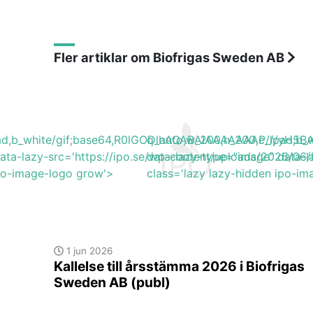
Fler artiklar om Biofrigas Sweden AB
lpad,b_white/gif;base64,R0lGODlhAQABAIAAAAAAAP///y
q_auto,w_200,h_200,c_lpad,
ata-lazy-src='https://ipo.se/wp-content/uploads/2026/06
data-lazy-type="image" data-l
ipo-image-logo grow'>
class='lazy lazy-hidden ipo-i
1 jun 2026
Kallelse till årsstämma 2026 i Biofrigas
Sweden AB (publ)