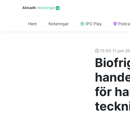
Aktuellt:
Noteringar
0
Hem
Noteringar
IPO Play
Podca
15:50 11 juni 2
Biofr
hande
för h
teckn