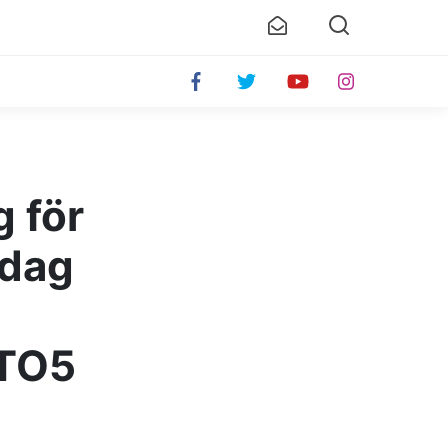
g för
 dag
 TO5