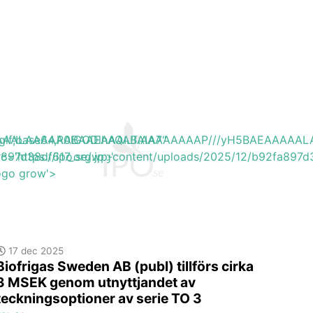
EAAAAALAAAAAABAAEAAAIBRAA7"
ite/gif;base64,R0lGODlhAQABAIAAAAAAAP///yH5BAEAAAA
a897d38df617_org.jpg'
rc='https://ipo.se/wp-content/uploads/2025/12/b92fa897d3
logo grow'>
17 dec 2025
Biofrigas Sweden AB (publ) tillförs cirka
3 MSEK genom utnyttjandet av
teckningsoptioner av serie TO 3