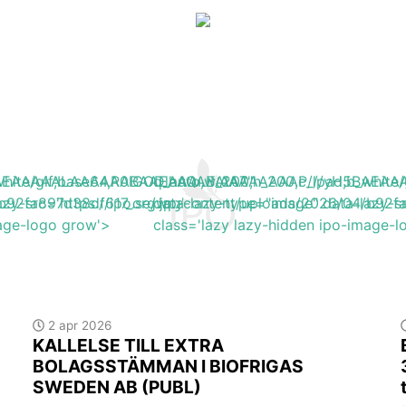
H5BAEAAAAALAAAAAABAAEAAAIBRAA7"
b_white/gif;base64,R0lGODlhAQABAIAAAAAAAP///yH5BA
q_auto,w_200,h_200,c_lpad,b_wh
/b92fa897d38df617_org.jpg'
azy-src='https://ipo.se/wp-content/uploads/2026/04/b92f
data-lazy-type="image" data-lazy-s
mage-logo grow'>
class='lazy lazy-hidden ipo-image-
2 apr 2026
KALLELSE TILL EXTRA
BOLAGSSTÄMMAN I BIOFRIGAS
SWEDEN AB (PUBL)