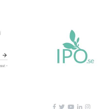
i
ess! -