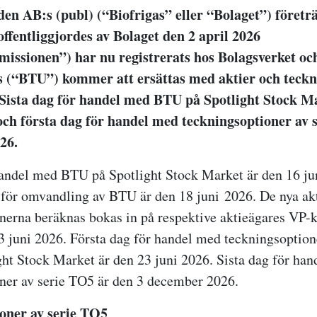
den AB:s (publ) (“Biofrigas” eller “Bolaget”) företr
offentliggjordes av Bolaget den 2 april 2026
missionen”) har nu registrerats hos Bolagsverket oc
s (“BTU”) kommer att ersättas med aktier och teckn
 Sista dag för handel med BTU på Spotlight Stock M
och första dag för handel med teckningsoptioner av 
26.
handel med BTU på Spotlight Stock Market är den
16 ju
 för omvandling av BTU är den
18 juni
2026. De nya ak
nerna beräknas bokas in på respektive aktieägares VP-
3 juni
2026. Första dag för handel med teckningsoptione
ht Stock Market är den
23 juni
2026. Sista dag för ha
ner av serie TO5 är den 3 december 2026.
oner av serie TO5