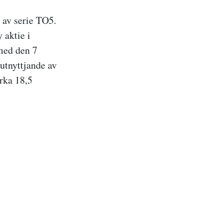
 av serie TO5.
 aktie i
med den 7
utnyttjande av
irka 18,5
.