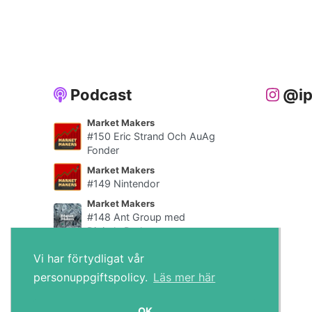
Podcast
@ip
Market Makers
#150 Eric Strand Och AuAg
Fonder
Market Makers
#149 Nintendor
Market Makers
#148 Ant Group med
Digitala Draken
Alla poddar
Vi har förtydligat vår
personuppgiftspolicy.
Läs mer här
IPO.se © 2026
OK