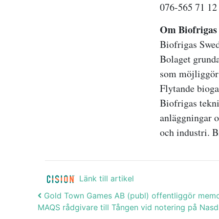
076-565 71 12
Om Biofrigas
Biofrigas Swed
Bolaget grunda
som möjliggör 
Flytande bioga
Biofrigas tekn
anläggningar o
och industri. B
Länk till artikel
Post navigation
Gold Town Games AB (publ) offentliggör memo
MAQS rådgivare till Tången vid notering på Na