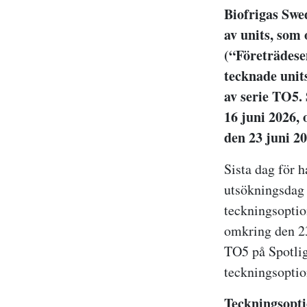
Biofrigas Swe
av units, som 
(“Företrädese
tecknade unit
av serie TO5.
16 juni
2026, 
den
23 juni
20
Sista dag för 
utsökningsdag
teckningsoptio
omkring den
2
TO5 på Spotlig
teckningsoptio
Teckningsopti