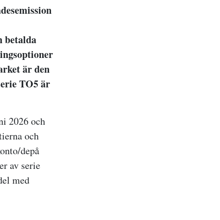
ädesemission
h betalda
ingsoptioner
arket är den
serie TO5 är
ni
2026 och
tierna och
konto/depå
r av serie
ndel med