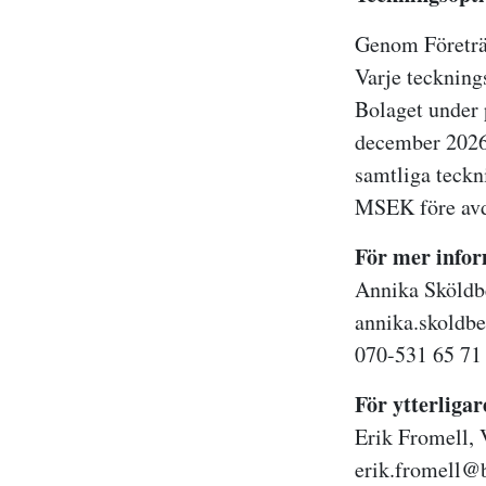
Genom Företräd
Varje tecknings
Bolaget under 
december 2026 
samtliga teckni
MSEK före avdr
För mer infor
Annika Sköldb
annika.skoldb
070-531 65 71
För ytterliga
Erik Fromell,
erik.fromell@b