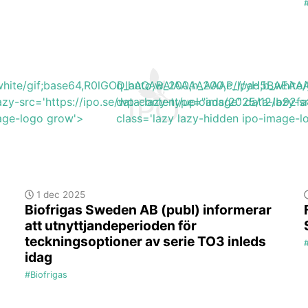
b_white/gif;base64,R0lGODlhAQABAIAAAAAAAP///yH5BA
q_auto,w_200,h_200,c_lpad,b_wh
azy-src='https://ipo.se/wp-content/uploads/2025/12/b92fa
data-lazy-type="image" data-lazy-s
mage-logo grow'>
class='lazy lazy-hidden ipo-image-
1 dec 2025
Biofrigas Sweden AB (publ) informerar
att utnyttjandeperioden för
teckningsoptioner av serie TO3 inleds
idag
#Biofrigas