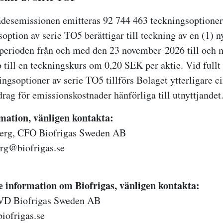
esemissionen emitteras 92 744 463 teckningsoptioner
option av serie TO5 berättigar till teckning av en (1) ny
perioden från och med den 23 november 2026 till och 
till en teckningskurs om 0,20 SEK per aktie. Vid fullt 
ngsoptioner av serie TO5 tillförs Bolaget ytterligare c
ag för emissionskostnader hänförliga till utnyttjandet
mation, vänligen kontakta:
erg, CFO Biofrigas Sweden AB
erg@biofrigas.se
re information om Biofrigas, vänligen kontakta:
 VD Biofrigas Sweden AB
iofrigas.se