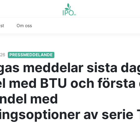
st
Om oss
026
PRESSMEDDELANDE
igas meddelar sista da
l med BTU och första
andel med
ingsoptioner av serie