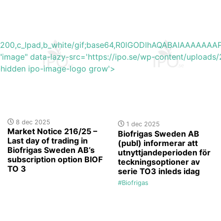
h_200,c_lpad,b_white/gif;base64,R0lGODlhAQABAIAAAA
"image" data-lazy-src='https://ipo.se/wp-content/uploads
y-hidden ipo-image-logo grow'>
8 dec 2025
1 dec 2025
Market Notice 216/25 –
Biofrigas Sweden AB
Last day of trading in
(publ) informerar att
Biofrigas Sweden AB’s
utnyttjandeperioden för
subscription option BIOF
teckningsoptioner av
TO 3
serie TO3 inleds idag
#Biofrigas