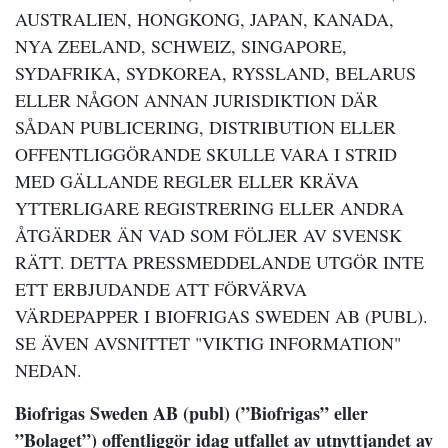
AUSTRALIEN, HONGKONG, JAPAN, KANADA,
NYA ZEELAND, SCHWEIZ, SINGAPORE,
SYDAFRIKA, SYDKOREA, RYSSLAND, BELARUS
ELLER NÅGON ANNAN JURISDIKTION DÄR
SÅDAN PUBLICERING, DISTRIBUTION ELLER
OFFENTLIGGÖRANDE SKULLE VARA I STRID
MED GÄLLANDE REGLER ELLER KRÄVA
YTTERLIGARE REGISTRERING ELLER ANDRA
ÅTGÄRDER ÄN VAD SOM FÖLJER AV SVENSK
RÄTT. DETTA PRESSMEDDELANDE UTGÖR INTE
ETT ERBJUDANDE ATT FÖRVÄRVA
VÄRDEPAPPER I BIOFRIGAS SWEDEN AB (PUBL).
SE ÄVEN AVSNITTET "VIKTIG INFORMATION"
NEDAN.
Biofrigas Sweden AB (publ) (”Biofrigas” eller
”Bolaget”) offentliggör idag utfallet av utnyttjandet av