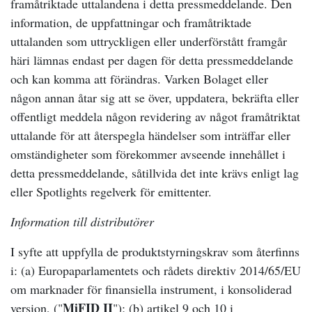
framåtriktade uttalandena i detta pressmeddelande. Den
information, de uppfattningar och framåtriktade
uttalanden som uttryckligen eller underförstått framgår
häri lämnas endast per dagen för detta pressmeddelande
och kan komma att förändras. Varken Bolaget eller
någon annan åtar sig att se över, uppdatera, bekräfta eller
offentligt meddela någon revidering av något framåtriktat
uttalande för att återspegla händelser som inträffar eller
omständigheter som förekommer avseende innehållet i
detta pressmeddelande, såtillvida det inte krävs enligt lag
eller Spotlights regelverk för emittenter.
Information till distributörer
I syfte att uppfylla de produktstyrningskrav som återfinns
i: (a) Europaparlamentets och rådets direktiv 2014/65/EU
om marknader för finansiella instrument, i konsoliderad
MiFID II
version, ("
"); (b) artikel 9 och 10 i