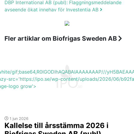
DBP International AB (publ): Flaggningsmeddelande
avseende ökat innehav för Investentia AB
Fler artiklar om Biofrigas Sweden AB
b_white/gif;base64,R0lGODlhAQABAIAAAAAAAP///yH5BA
azy-src='https://ipo.se/wp-content/uploads/2026/06/b92f
mage-logo grow'>
1 jun 2026
Kallelse till årsstämma 2026 i
Biofrigas Sweden AB (publ)