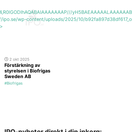
base64,R0lGODlhAQABAIAAAAAAAP///yH5BAEAAAAALAAAAAA
://ipo.se/wp-content/uploads/2025/10/b92fa897d38df617_or
'>
2 okt 2025
Förstärkning av
styrelsen i Biofrigas
Sweden AB
#Biofrigas
IPO-nyheter direkt i din inkorg: