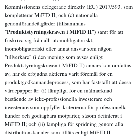
Kommissionens delegerade direktiv (EU) 2017/593, som
kompletterar MiFID II; och (c) nationella
genomförandeåtgärder (tillsammans
Produktstyrningskraven i MiFID II
"
") samt för att
friskriva sig från allt utomobligatoriskt,
inomobligatoriskt eller annat ansvar som någon
"tillverkare" (i den mening som avses enligt
Produktstyrningskraven i MiFID II) annars kan omfattas
av, har de erbjudna aktierna varit föremål för en
produktgodkännandeprocess, som har fastställt att dessa
värdepapper är: (i) lämpliga för en målmarknad
bestående av icke-professionella investerare och
investerare som uppfyller kriterierna för professionella
kunder och godtagbara motparter, såsom definierat i
MiFID II; och (ii) lämpliga för spridning genom alla
distributionskanaler som tillåts enligt MiFID II