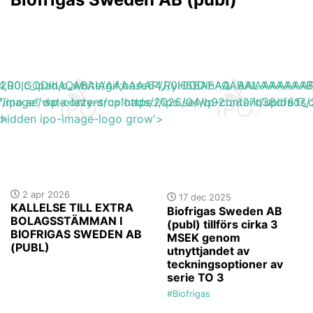
base64,R0lGODlhAQABAIAAAAAAAP///yH5BAEAAAAALAAAAAA
h_200,c_lpad,b_white/gif;base64,R0lGODlhAQABAIAAAA
://ipo.se/wp-content/uploads/2026/04/b92fa897d38df617_o
"image" data-lazy-src='https://ipo.se/wp-content/uploads
'>
y-hidden ipo-image-logo grow'>
2 apr 2026
17 dec 2025
KALLELSE TILL EXTRA
Biofrigas Sweden AB
BOLAGSSTÄMMAN I
(publ) tillförs cirka 3
BIOFRIGAS SWEDEN AB
MSEK genom
(PUBL)
utnyttjandet av
teckningsoptioner av
serie TO 3
#Biofrigas