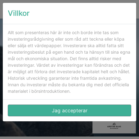
Villkor
Allt som presenteras här är inte och borde inte tas som
investeringsrådgivning eller som råd att teckna eller köpa
eller sälja ett värdepapper. Investerare ska alltid fatta sitt
investeringsbeslut på egen hand och ta hänsyn till sina egna
mål och ekonomiska situation. Det finns alltid risker med
investeringar. Värdet av investeringar kan förändras och det
är möjligt att förlora det investerade kapitalet helt och hållet.
Historisk utveckling garanterar inte framtida avkastning.
Innan du investerar måste du bekanta dig med det officiella
materialet i börsintroduktionen.
Jag accepterar