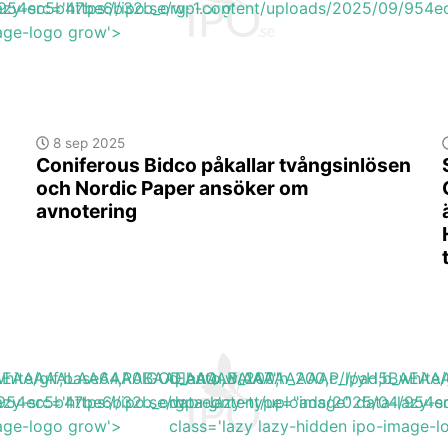
9/954ec5b47be6b32b_org-1.png'
lazy-src='https://ipo.se/wp-content/uploads/2025/09/95
mage-logo grow'>
8 sep 2025
Coniferous Bidco påkallar tvångsinlösen
och Nordic Paper ansöker om
avnotering
H5BAEAAAAALAAAAAABAAEAAAIBRAA7"
b_white/gif;base64,R0lGODlhAQABAIAAAAAAAP///yH5BA
q_auto,w_200,h_200,c_lpad,b_wh
7/954ec5b47be6b32b_org.png'
lazy-src='https://ipo.se/wp-content/uploads/2025/04/95
data-lazy-type="image" data-lazy-
mage-logo grow'>
class='lazy lazy-hidden ipo-image-