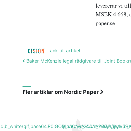
levererar vi t
MSEK 4 668, c
paper.se
Länk till artikel
Post navigation
Baker McKenzie legal rådgivare till Joint Bookrun
Fler artiklar om Nordic Paper
lpad,b_white/gif;base64,R0lGODlhAQABAIAAAAAAAP///y
q_auto,w_200,h_200,c_lpad,