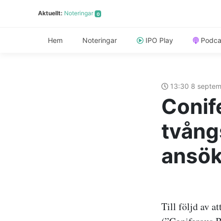
Aktuellt:
Noteringar
0
Hem
Noteringar
IPO Play
Podca
13:30 8 septe
Conif
tvång
ansök
Till följd av 