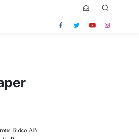
aper
ferous Bidco AB