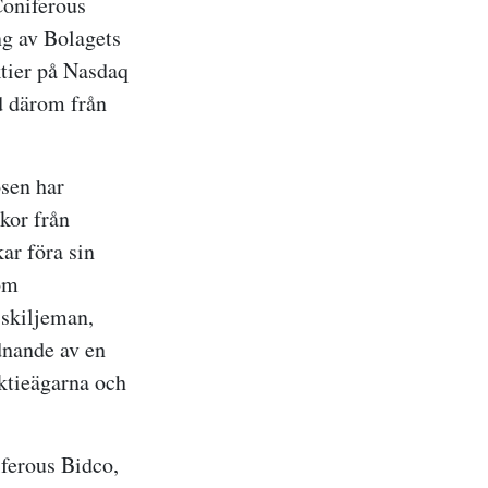
Coniferous
ng av Bolagets
ktier på Nasdaq
d därom från
ösen har
ckor från
ar föra sin
om
 skiljeman,
dnande av en
ktieägarna och
iferous Bidco,