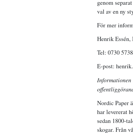
genom separat 
val av en ny s
För mer inform
Henrik Essén, 
Tel: 0730 573
E-post: henri
Informationen 
offentliggöran
Nordic Paper ä
har levererat h
sedan 1800-tal
skogar. Från v