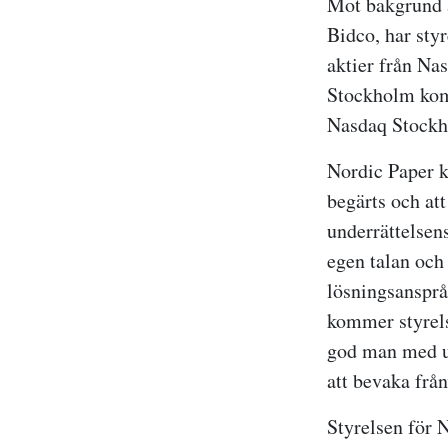
Mot bakgrund a
Bidco, har sty
aktier från Na
Stockholm komm
Nasdaq Stockh
Nordic Paper k
begärts och att
underrättelsen
egen talan oc
lösningsansprå
kommer styrels
god man med up
att bevaka från
Styrelsen för 