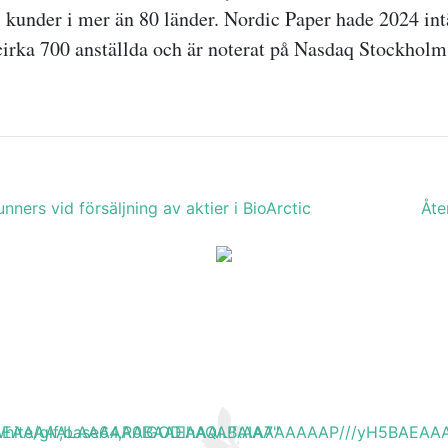
ill kunder i mer än 80 länder. Nordic Paper hade 2024 in
irka 700 anställda och är noterat på Nasdaq Stockhol
ners vid försäljning av aktier i BioArctic
Åte
H5BAEAAAAALAAAAAABAAEAAAIBRAA7"
b_white/gif;base64,R0lGODlhAQABAIAAAAAAAP///yH5BA