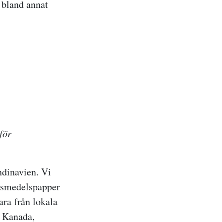
 bland annat
för
ndinavien. Vi
livsmedelspapper
ara från lokala
i Kanada,