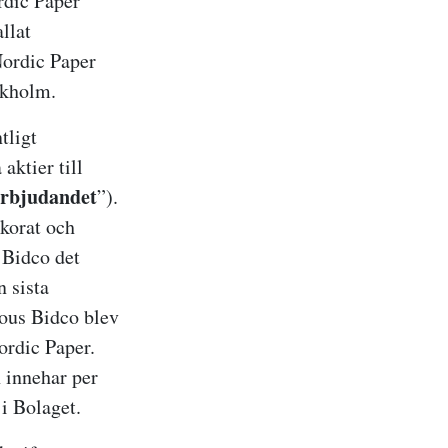
rdic Paper
llat
Nordic Paper
ckholm.
tligt
aktier till
rbjudandet
”).
korat och
 Bidco det
n sista
rous Bidco blev
Nordic Paper.
h innehar per
 i Bolaget.