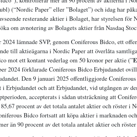
idco”), kontrollerar mer än 90 procent av aktierna i No
bl) (“Nordic Paper” eller ”Bolaget”) och idag har påka
avseende resterande aktier i Bolaget, har styrelsen för 
nsöka om avnotering av Bolagets aktier från Nasdaq Sto
 2024 lämnade SVP, genom Coniferous Bidco, ett offen
de till aktieägarna i Nordic Paper att överlåta samtliga 
E
co mot ett kontant vederlag om 50 kronor per aktie (”
r 2024 förklarade Coniferous Bidco Erbjudandet ovill
judandet. Den 9 januari 2025 offentliggjorde Coniferous
et i Erbjudandet och att Erbjudandet, vid utgången av de
ptperioden, accepterats i sådan utsträckning att Conife
a 85,67 procent av det totala antalet aktier och röster i 
oniferous Bidco fortsatt att köpa aktier i marknaden oc
r än 90 procent av det totala antalet aktier och röster