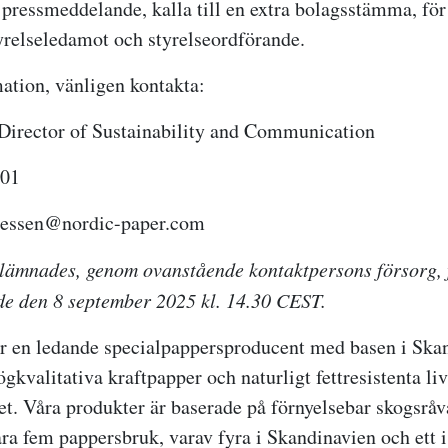
pressmeddelande, kalla till en extra bolagsstämma, för
tyrelseledamot och styrelseordförande.
ation, vänligen kontakta:
Director of Sustainability and Communication
801
k.essen@nordic-paper.com
lämnades, genom ovanstående kontaktpersons försorg, 
de den 8 september 2025 kl. 14.30 CEST.
r en ledande specialpappersproducent med basen i Ska
ögkvalitativa kraftpapper och naturligt fettresistenta 
et. Våra produkter är baserade på förnyelsebar skogsråv
åra fem pappersbruk, varav fyra i Skandinavien och ett 