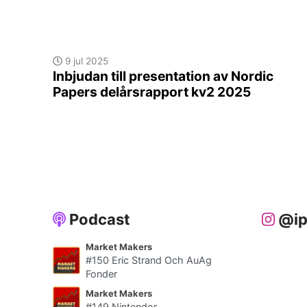
9 jul 2025
Inbjudan till presentation av Nordic
Papers delårsrapport kv2 2025
Podcast
@ip
Market Makers
#150 Eric Strand Och AuAg
Fonder
Market Makers
#149 Nintendor