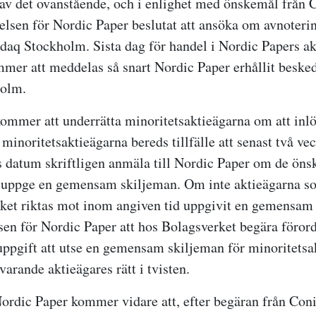
v det ovanstående, och i enlighet med önskemål från 
relsen för Nordic Paper beslutat att ansöka om avnoteri
sdaq Stockholm. Sista dag för handel i Nordic Papers a
er att meddelas så snart Nordic Paper erhållit beske
olm.
ommer att underrätta minoritetsaktieägarna om att inl
 minoritetsaktieägarna bereds tillfälle att senast två ve
s datum skriftligen anmäla till Nordic Paper om de önsk
h uppge en gemensam skiljeman. Om inte aktieägarna s
ket riktas mot inom angiven tid uppgivit en gemensam
en för Nordic Paper att hos Bolagsverket begära föror
pgift att utse en gemensam skiljeman för minoritetsa
varande aktieägares rätt i tvisten.
Nordic Paper kommer vidare att, efter begäran från Con