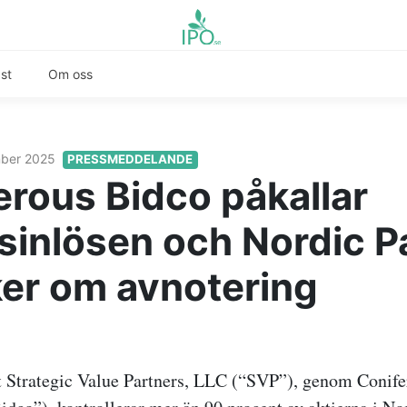
st
Om oss
mber 2025
PRESSMEDDELANDE
erous Bidco påkallar
sinlösen och Nordic P
er om avnotering
att Strategic Value Partners, LLC (“SVP”), genom Coni