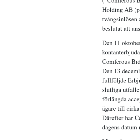
(”Coniferous B
Holding AB (pu
tvångsinlösen 
beslutat att a
Den 11 oktober
kontanterbjudan
Coniferous Bid
Den 13 decembe
fullföljde Erb
slutliga utfall
förlängda acce
ägare till cirk
Därefter har C
dagens datum me