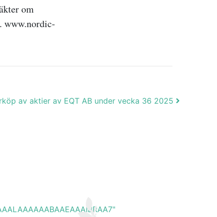
täkter om
m. www.nordic-
rköp av aktier av EQT AB under vecka 36 2025
EAAAAALAAAAAABAAEAAAIBRAA7"