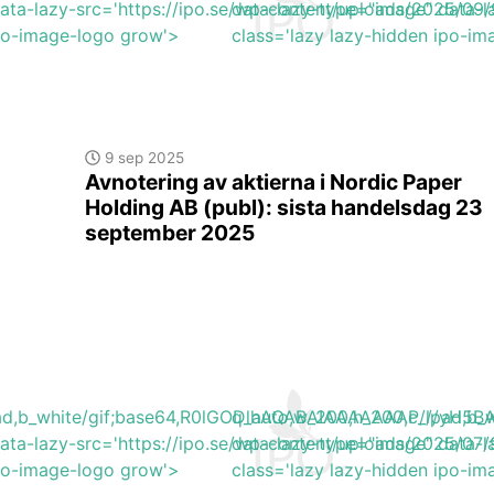
data-lazy-src='https://ipo.se/wp-content/uploads/2025/0
data-lazy-type="image" data-
ipo-image-logo grow'>
class='lazy lazy-hidden ipo-i
9 sep 2025
Avnotering av aktierna i Nordic Paper
Holding AB (publ): sista handelsdag 23
september 2025
lpad,b_white/gif;base64,R0lGODlhAQABAIAAAAAAAP///y
q_auto,w_200,h_200,c_lpad,
data-lazy-src='https://ipo.se/wp-content/uploads/2025/0
data-lazy-type="image" data-
ipo-image-logo grow'>
class='lazy lazy-hidden ipo-i