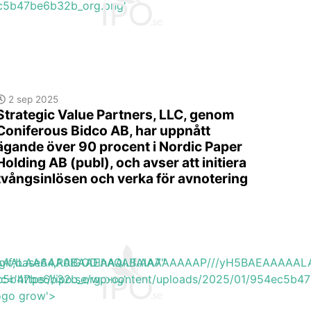
4ec5b47be6b32b_org.png'
2 sep 2025
Strategic Value Partners, LLC, genom
Coniferous Bidco AB, har uppnått
ägande över 90 procent i Nordic Paper
Holding AB (publ), och avser att initiera
tvångsinlösen och verka för avnotering
EAAAAALAAAAAABAAEAAAIBRAA7"
ite/gif;base64,R0lGODlhAQABAIAAAAAAAP///yH5BAEAAAA
4ec5b47be6b32b_org.png'
src='https://ipo.se/wp-content/uploads/2025/01/954ec5b4
logo grow'>