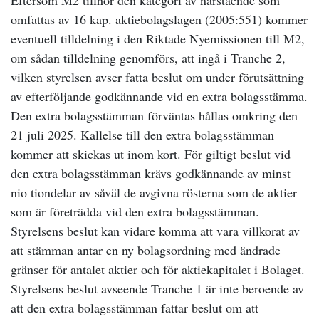
Eftersom M2 tillhör den kategori av närstående som
omfattas av 16 kap. aktiebolagslagen (2005:551) kommer
eventuell tilldelning i den Riktade Nyemissionen till M2,
om sådan tilldelning genomförs, att ingå i Tranche 2,
vilken styrelsen avser fatta beslut om under förutsättning
av efterföljande godkännande vid en extra bolagsstämma.
Den extra bolagsstämman förväntas hållas omkring den
21 juli 2025. Kallelse till den extra bolagsstämman
kommer att skickas ut inom kort. För giltigt beslut vid
den extra bolagsstämman krävs godkännande av minst
nio tiondelar av såväl de avgivna rösterna som de aktier
som är företrädda vid den extra bolagsstämman.
Styrelsens beslut kan vidare komma att vara villkorat av
att stämman antar en ny bolagsordning med ändrade
gränser för antalet aktier och för aktiekapitalet i Bolaget.
Styrelsens beslut avseende Tranche 1 är inte beroende av
att den extra bolagsstämman fattar beslut om att