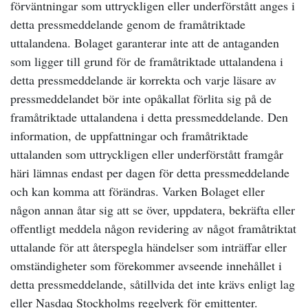
förväntningar som uttryckligen eller underförstått anges i
detta pressmeddelande genom de framåtriktade
uttalandena. Bolaget garanterar inte att de antaganden
som ligger till grund för de framåtriktade uttalandena i
detta pressmeddelande är korrekta och varje läsare av
pressmeddelandet bör inte opåkallat förlita sig på de
framåtriktade uttalandena i detta pressmeddelande. Den
information, de uppfattningar och framåtriktade
uttalanden som uttryckligen eller underförstått framgår
häri lämnas endast per dagen för detta pressmeddelande
och kan komma att förändras. Varken Bolaget eller
någon annan åtar sig att se över, uppdatera, bekräfta eller
offentligt meddela någon revidering av något framåtriktat
uttalande för att återspegla händelser som inträffar eller
omständigheter som förekommer avseende innehållet i
detta pressmeddelande, såtillvida det inte krävs enligt lag
eller Nasdaq Stockholms regelverk för emittenter.