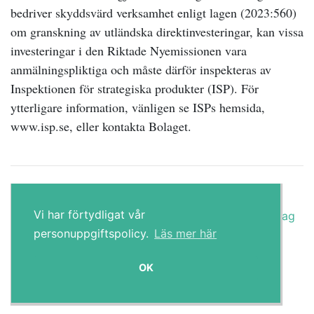
bedriver skyddsvärd verksamhet enligt lagen (2023:560)
om granskning av utländska direktinvesteringar, kan vissa
investeringar i den Riktade Nyemissionen vara
anmälningspliktiga och måste därför inspekteras av
Inspektionen för strategiska produkter (ISP). För
ytterligare information, vänligen se ISPs hemsida,
www.isp.se, eller kontakta Bolaget.
Länk till artikel
Post navigation
Vi har förtydligat vår
Avnotering av aktierna i Dignitana: sista handelsdag
24 juni 2025
personuppgiftspolicy.
Läs mer här
Hoodin AB (publ) offentliggör slutligt utfall i
företrädesemission
OK