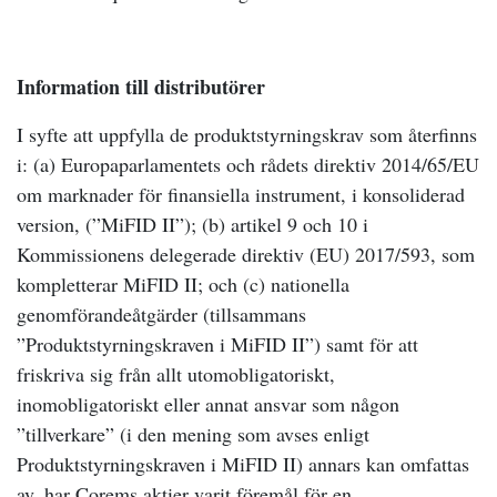
Information till distributörer
I syfte att uppfylla de produktstyrningskrav som återfinns
i: (a) Europaparlamentets och rådets direktiv 2014/65/EU
om marknader för finansiella instrument, i konsoliderad
version, (”MiFID II”); (b) artikel 9 och 10 i
Kommissionens delegerade direktiv (EU) 2017/593, som
kompletterar MiFID II; och (c) nationella
genomförandeåtgärder (tillsammans
”Produktstyrningskraven i MiFID II”) samt för att
friskriva sig från allt utomobligatoriskt,
inomobligatoriskt eller annat ansvar som någon
”tillverkare” (i den mening som avses enligt
Produktstyrningskraven i MiFID II) annars kan omfattas
av, har Corems aktier varit föremål för en