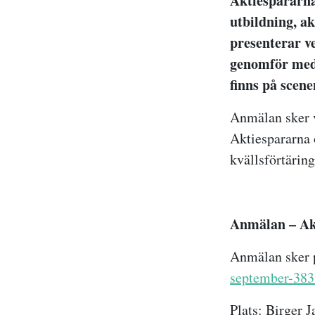
Aktiespararna
utbildning, ak
presenterar v
genomför med 
finns på scen
Anmälan sker v
Aktiespararna 
kvällsförtäring
Anmälan – Ak
Anmälan sker
september-38
Plats: Birger J