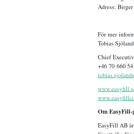
Adress: Birger
För mer inform
Tobias Sjöland
Chief Executiv
+46 70
660 54
tobias.sjoland
www.easyfill.s
www.easyfillc
Om EasyFill-
EasyFill AB är