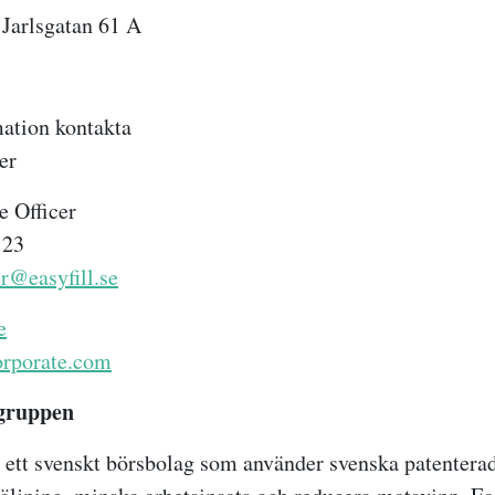
 Jarlsgatan 61 A
ation kontakta
er
e Officer
 23
er@easyfill.se
e
orporate.com
gruppen
 ett svenskt börsbolag som använder svenska patentera