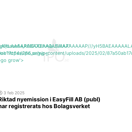
EAAAAALAAAAAABAAEAAAIBRAA7"
ite/gif;base64,R0lGODlhAQABAIAAAAAAAP///yH5BAEAAAA
0ab17c64e286_org.jpg'
rc='https://ipo.se/wp-content/uploads/2025/02/87a50ab17
logo grow'>
3 feb 2025
Riktad nyemission i EasyFill AB (publ)
har registrerats hos Bolagsverket