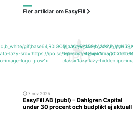
Fler artiklar om EasyFill
lpad,b_white/gif;base64,R0lGODlhAQABAIAAAAAAAP///y
q_auto,w_200,h_200,c_lpad,
ata-lazy-src='https://ipo.se/wp-content/uploads/2025/11
data-lazy-type="image" data-l
ipo-image-logo grow'>
class='lazy lazy-hidden ipo-i
7 nov 2025
EasyFill AB (publ) – Dahlgren Capital
under 30 procent och budplikt ej aktuell