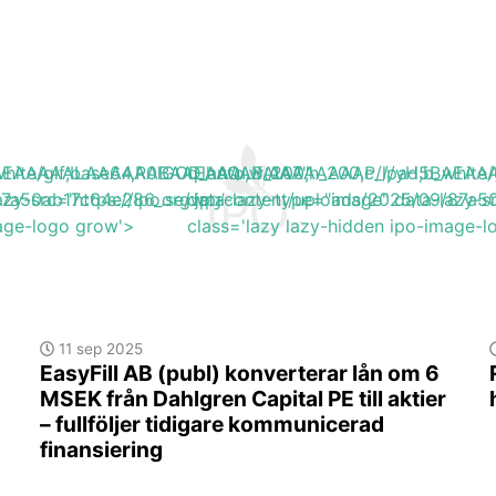
H5BAEAAAAALAAAAAABAAEAAAIBRAA7"
b_white/gif;base64,R0lGODlhAQABAIAAAAAAAP///yH5BA
q_auto,w_200,h_200,c_lpad,b_wh
/87a50ab17c64e286_org.jpg'
azy-src='https://ipo.se/wp-content/uploads/2025/09/87a5
data-lazy-type="image" data-lazy-s
mage-logo grow'>
class='lazy lazy-hidden ipo-image-
11 sep 2025
EasyFill AB (publ) konverterar lån om 6
MSEK från Dahlgren Capital PE till aktier
– fullföljer tidigare kommunicerad
finansiering