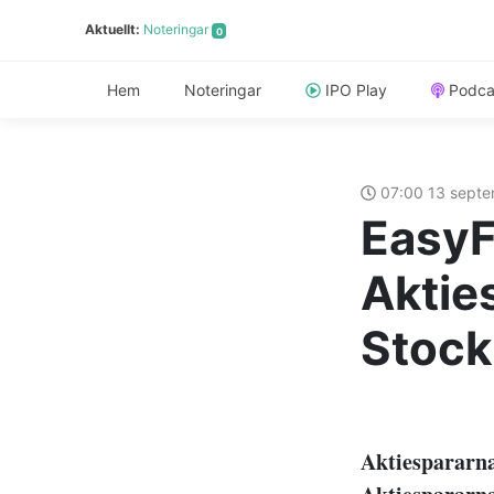
Aktuellt:
Noteringar
0
Hem
Noteringar
IPO Play
Podca
07:00 13 sept
EasyF
Aktie
Stock
Aktiespararna