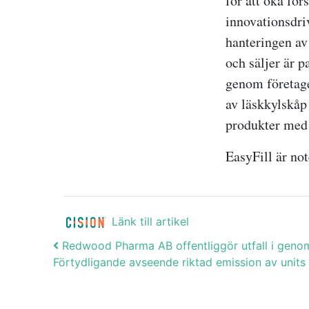
för att öka för
innovationsdri
hanteringen av 
och säljer är 
genom företage
av läskkylskåp 
produkter med 
EasyFill är no
Länk till artikel
Post navigation
Redwood Pharma AB offentliggör utfall i geno
Förtydligande avseende riktad emission av unit