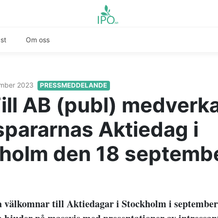
st
Om oss
ember 2023
PRESSMEDDELANDE
ill AB (publ) medverka
spararnas Aktiedag i
holm den 18 septemb
 välkomnar till Aktiedagar i Stockholm i september