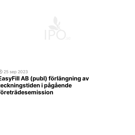
25 sep 2023
EasyFill AB (publ) förlängning av
teckningstiden i pågående
företrädesemission