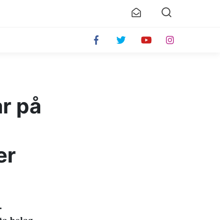
r på
er
.