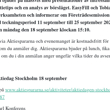
 bjuder på massvis med presentationer av intressan
tietips och en analys av börsläget. EasyFill och Tobi
erksamheten och informerar om Företrädesemission
teckningsperiod 11 september till 25 september 202
en måndag den 18 september klockan 15:10.
ia Aktiespararna och evenemanget är kostnadsfritt fö
om du anmäler dig. Aktiespararna bjuder på lunch, fika
 om du i din anmälan anger ungefär vilka tider du avser
tiedag Stockholm 18 september
 på
www.aktiespararna.se/aktiviteter/aktiedagen-stock
387
arl Konferens