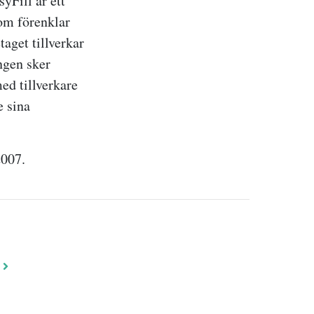
yFill är ett
om förenklar
aget tillverkar
ngen sker
ed tillverkare
e sina
2007.
n