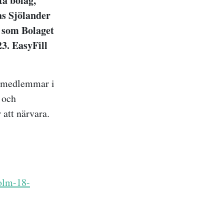
ta bolag,
as Sjölander
 som Bolaget
3. EasyFill
r medlemmar i
 och
 att närvara.
holm-18-