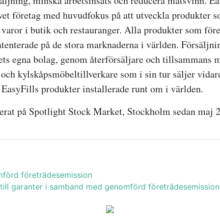
säljning, minska arbetsinsats och reducera matsvinn. Eas
vet företag med huvudfokus på att utveckla produkter s
varor i butik och restauranger. Alla produkter som föret
patenterade på de stora marknaderna i världen. Försäljni
ts egna bolag, genom återförsäljare och tillsammans m
och kylskåpsmöbeltillverkare som i sin tur säljer vidar
EasyFills produkter installerade runt om i världen.
terat på Spotlight Stock Market, Stockholm sedan maj 
mförd företrädesemission
s till garanter i samband med genomförd företrädesemissio