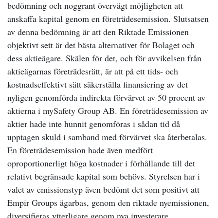
bedömning och noggrant övervägt möjligheten att
anskaffa kapital genom en företrädesemission. Slutsatsen
av denna bedömning är att den Riktade Emissionen
objektivt sett är det bästa alternativet för Bolaget och
dess aktieägare. Skälen för det, och för avvikelsen från
aktieägarnas företrädesrätt,
är att på ett tids- och
kostnadseffektivt sätt säkerställa finansiering av det
nyligen genomförda indirekta förvärvet av 50 procent av
aktierna i mySafety Group AB. En företrädesemission av
aktier hade inte hunnit genomföras i sådan tid då
upptagen skuld i samband med förvärvet ska återbetalas.
En företrädesemission hade även medfört
oproportionerligt höga kostnader i förhållande till det
relativt begränsade kapital som behövs. Styrelsen har i
valet av emissionstyp även bedömt det som positivt att
Empir Groups ägarbas, genom den riktade nyemissionen,
diversifieras ytterligare genom nya investerare.