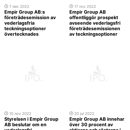
7 dec 2022
17 nov 2022
Empir Group AB:s
Empir Group AB
företrädesemission av
offentliggör prospekt
vederlagsfria
avseende vederlagsfri
teckningsoptioner
företrädesemissionen
övertecknades
av teckningsoptioner
10 nov 2022
20 jul 2022
Styrelsen i Empir Group
Empir Group AB innehar
AB beslutar om en
över 30 procent av
vederlagsfri
aktierna och rösterna i