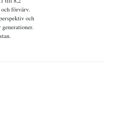
1 till
8,2
 och förvärv.
perspektiv och
r generationer.
stan.