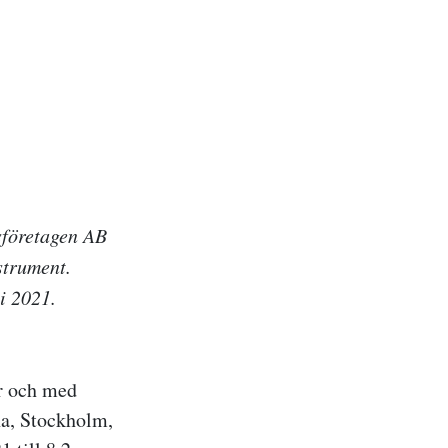
sföretagen AB
strument.
i 2021.
er och med
a, Stockholm,