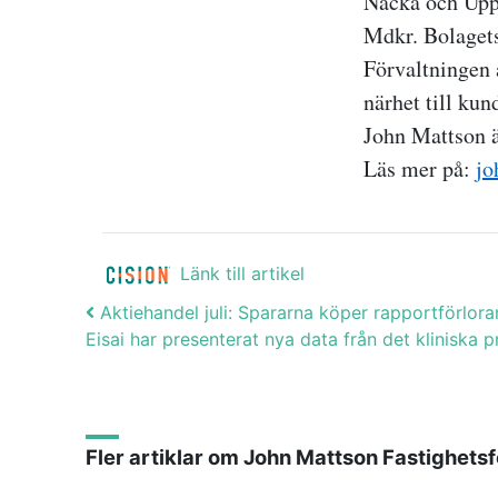
Nacka och Upp
Mdkr.
Bolagets
Förvaltningen 
närhet till kun
John Mattson 
Läs mer på:
jo
Länk till artikel
Post navigation
Aktiehandel juli: Spararna köper rapportförlora
Eisai har presenterat nya data från det klinis
Fler artiklar om John Mattson Fastighets