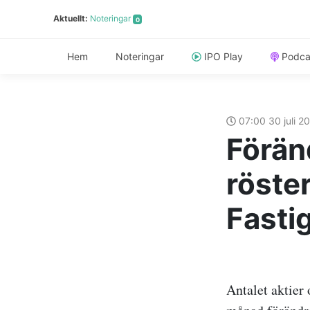
Aktuellt:
Noteringar
0
Hem
Noteringar
IPO Play
Podca
07:00 30 juli 2
Förän
röste
Fasti
Antalet aktier