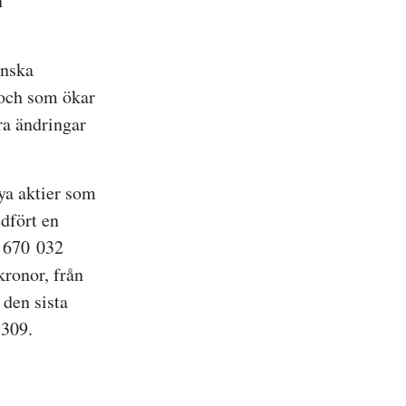
n
enska
 och som ökar
öra ändringar
nya aktier som
edfört en
3 670 032
kronor, från
 den sista
 309.