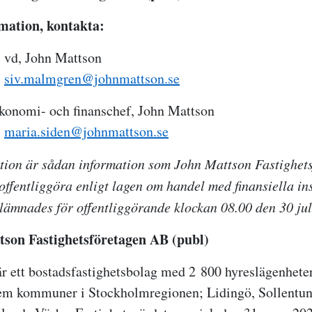
mation, kontakta:
 vd, John Mattson
,
siv.malmgren@johnmattson.se
konomi- och finanschef, John Mattson
,
maria.siden@johnmattson.se
tion är sådan information som John Mattson Fastighet
 offentliggöra enligt lagen om handel med finansiella in
lämnades för offentliggörande klockan 08.00 den 30 jul
son Fastighetsföretagen AB (publ)
r ett bostadsfastighetsbolag med 2 800 hyreslägenhet
fem kommuner i Stockholmregionen; Lidingö, Sollentun