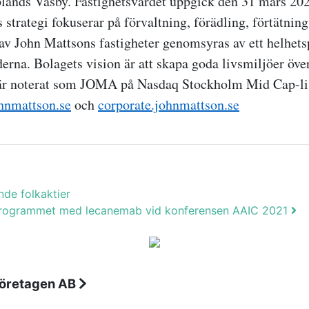
lands Väsby.
Fastighetsvärdet uppgick den 31 mars 202
 strategi fokuserar på förvaltning, förädling, förtätning
av John Mattsons fastigheter genomsyras av ett helhets
derna. Bolagets vision är att skapa goda livsmiljöer öve
är noterat som JOMA på Nasdaq Stockholm Mid Cap-li
hnmattson.se
och
corporate.johnmattson.se
nde folkaktier
ka programmet med lecanemab vid konferensen AAIC 2021
företagen AB