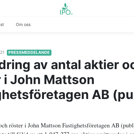
st
Om oss
021
PRESSMEDDELANDE
dring av antal aktier o
r i John Mattson
ghetsföretagen AB (pu
 och röster i John Mattson Fastighetsföretagen AB (publ)