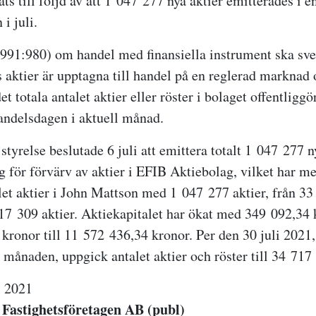
s till följd av att 1 047 277 nya aktier emitterades i e
i juli.
1991:980) om handel med finansiella instrument ska sv
s aktier är upptagna till handel på en reglerad marknad
et totala antalet aktier eller röster i bolaget offentligg
handelsdagen i aktuell månad.
tyrelse beslutade 6 juli att emittera totalt 1 047 277 
g för förvärv av aktier i EFIB Aktiebolag, vilket har m
let aktier i John Mattson med 1 047 277 aktier, från 3
717 309 aktier. Aktiekapitalet har ökat med 349 092,34 
kronor till 11 572 436,34 kronor. Per den 30 juli 2021,
 månaden, uppgick antalet aktier och röster till 34 717
i 2021
Fastighetsföretagen AB (publ)