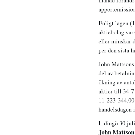
månad förändrat
apportemission 
Enligt lagen (
aktiebolag var
eller minskar d
per den sista 
John Mattsons s
del av betalnin
ökning av anta
aktier till 34 
11 223 344,00 
handelsdagen i
Lidingö 30 jul
John Mattson 