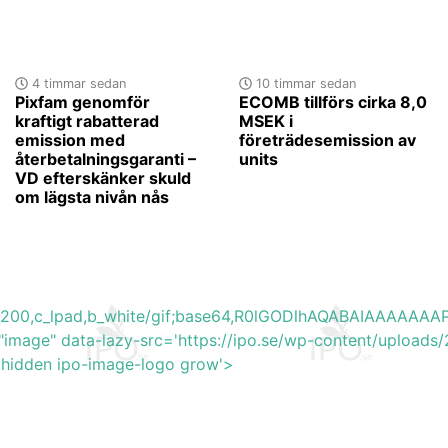
4 timmar sedan
10 timmar sedan
Pixfam genomför
ECOMB tillförs cirka 8,0
kraftigt rabatterad
MSEK i
emission med
företrädesemission av
återbetalningsgaranti –
units
VD efterskänker skuld
om lägsta nivån nås
h_200,c_lpad,b_white/gif;base64,R0lGODlhAQABAIAAAA
"image" data-lazy-src='https://ipo.se/wp-content/upload
y-hidden ipo-image-logo grow'>