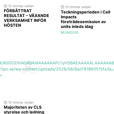
10 timmar sedan
10 timmar sedan
FÖRBÄTTRAT
Teckningsperioden i Cell
RESULTAT – VÄXANDE
Impacts
VERKSAMHET INFÖR
företrädesemission av
HÖSTEN
units inleds idag
#EGM2026
base64,R0lGODlhAQABAIAAAAAAAP///yH5BAEAAAAALAAAAAA
s://ipo.se/wp-content/uploads/2026/08/8ad781860515fa3a_o
'>
10 timmar sedan
Majoriteten av CLS
styrelse och ledning