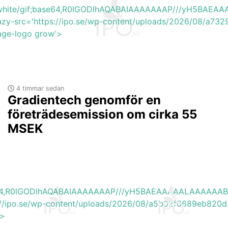
b_white/gif;base64,R0lGODlhAQABAIAAAAAAAP///yH5BA
lazy-src='https://ipo.se/wp-content/uploads/2026/08/a73
mage-logo grow'>
4 timmar sedan
Gradientech genomför en
företrädesemission om cirka 55
MSEK
base64,R0lGODlhAQABAIAAAAAAAP///yH5BAEAAAAALAAAAAA
s://ipo.se/wp-content/uploads/2026/08/a5b02f0689eb820d
'>