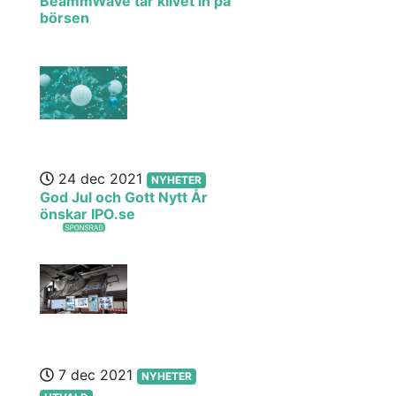
BeammWave tar klivet in på
börsen
24 dec 2021
NYHETER
God Jul och Gott Nytt År
önskar IPO.se
7 dec 2021
NYHETER