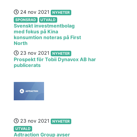
24 nov 2021
NYHETER
SPONSRAD
UTVALD
Svenskt investmentbolag
med fokus på Kina
konsumtion noteras på First
North
23 nov 2021
NYHETER
Prospekt för Tobii Dynavox AB har
publicerats
23 nov 2021
NYHETER
UTVALD
Adtraction Group avser