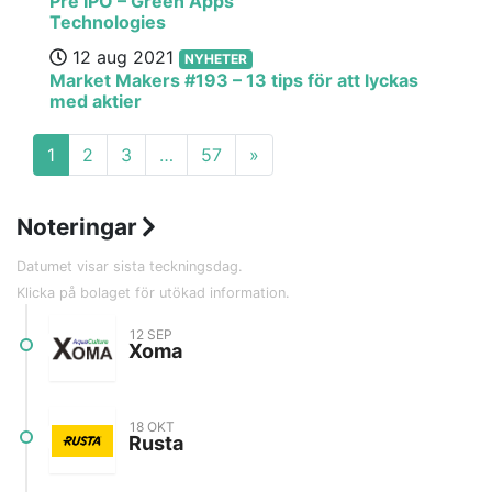
Pre IPO – Green Apps
Technologies
12 aug 2021
NYHETER
Market Makers #193 – 13 tips för att lyckas
med aktier
1
2
3
…
57
»
Noteringar
Datumet visar sista teckningsdag.
Klicka på bolaget för utökad information.
12 SEP
Xoma
Bransch
Greentech
18 OKT
Lista
Spotlight
Rusta
Teckningsperiod
2 sep - 12 sep
Första handelsdag
27 sep