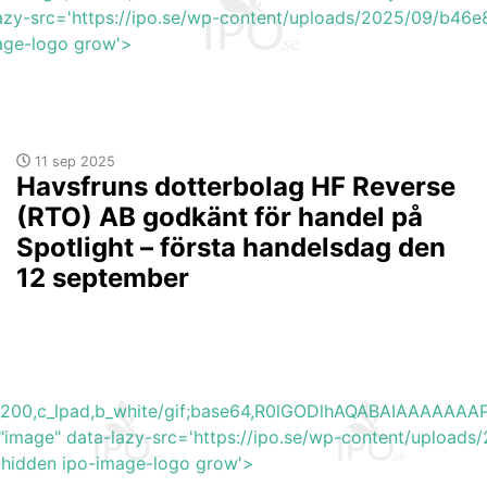
azy-src='https://ipo.se/wp-content/uploads/2025/09/b46
mage-logo grow'>
11 sep 2025
Havsfruns dotterbolag HF Reverse
(RTO) AB godkänt för handel på
Spotlight – första handelsdag den
12 september
h_200,c_lpad,b_white/gif;base64,R0lGODlhAQABAIAAAA
"image" data-lazy-src='https://ipo.se/wp-content/uploads
y-hidden ipo-image-logo grow'>