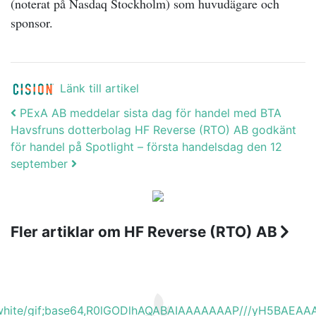
(noterat på Nasdaq Stockholm) som huvudägare och
sponsor.
Länk till artikel
Post navigation
PExA AB meddelar sista dag för handel med BTA
Havsfruns dotterbolag HF Reverse (RTO) AB godkänt
för handel på Spotlight – första handelsdag den 12
september
Fler artiklar om HF Reverse (RTO) AB
b_white/gif;base64,R0lGODlhAQABAIAAAAAAAP///yH5BA