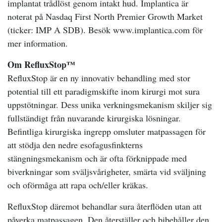
implantat trådlöst genom intakt hud.
Implantica är
noterat på Nasdaq First North Premier Growth Market
(ticker: IMP A SDB).
Besök www.implantica.com för
mer information.
Om RefluxStop™
RefluxStop är en ny innovativ behandling med stor
potential till ett paradigmskifte inom kirurgi mot sura
uppstötningar. Dess unika verkningsmekanism skiljer sig
fullständigt från nuvarande kirurgiska lösningar.
Befintliga kirurgiska ingrepp omsluter matpassagen för
att stödja den nedre esofagusfinkterns
stängningsmekanism och är ofta förknippade med
biverkningar som sväljsvårigheter, smärta vid sväljning
och oförmåga att rapa och/eller kräkas.
RefluxStop däremot behandlar sura återflöden utan att
påverka matpassagen. Den återställer och bibehåller den