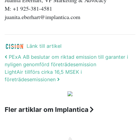
Juanita Eberhart, VP Marketing & Advocacy
M: +1 925-381-4581
juanita.eberhart@implantica.com
Länk till artikel
Post navigation
PExA AB beslutar om riktad emission till garanter i
nyligen genomförd företrädesemission
LightAir tillförs cirka 16,5 MSEK i
företrädesemissionen
Fler artiklar om Implantica