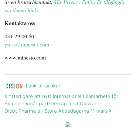
är en branschkontakt.
Vår Privacy Policy är tillgänglig
via denna länk
.
Kontakta oss
031-29 00 60
press@minesto.com
www.minesto.com
Länk till artikel
Post navigation
Ytterligare ett nytt internationellt samarbete för
Skolon – ingår partnerskap med Quizizz
Dicot Pharma till Stora Aktiedagarna 11 mars