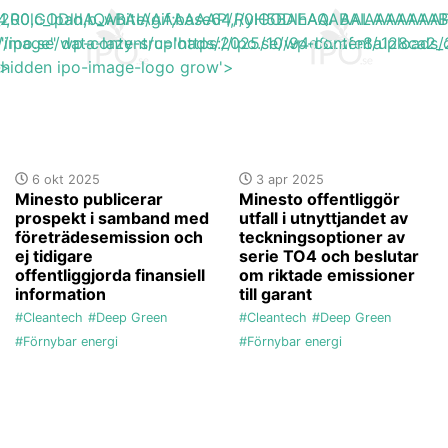
base64,R0lGODlhAQABAIAAAAAAAP///yH5BAEAAAAALAAAAAA
h_200,c_lpad,b_white/gif;base64,R0lGODlhAQABAIAAAA
s://ipo.se/wp-content/uploads/2025/10/94d82afe8a128ca2_
"image" data-lazy-src='https://ipo.se/wp-content/upload
'>
y-hidden ipo-image-logo grow'>
6 okt 2025
3 apr 2025
Minesto publicerar
Minesto offentliggör
prospekt i samband med
utfall i utnyttjandet av
företrädesemission och
teckningsoptioner av
ej tidigare
serie TO4 och beslutar
offentliggjorda finansiell
om riktade emissioner
information
till garant
#Cleantech
#Deep Green
#Cleantech
#Deep Green
#Förnybar energi
#Förnybar energi