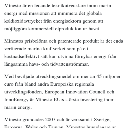
Minesto är en ledande teknikutvecklare inom marin
energi med missionen att minimera det globala
koldioxidavtrycket från energisektorn genom att
möjliggöra kommersiell elproduktion ur havet.
Minestos prisbelönta och patenterade produkt är det enda
verifierade marina kraftverket som på ett
kostnadseffektivt sätt kan utvinna förnybar energi från
långsamma havs- och tidvattenströmmar.
Med beviljade utvecklingsmedel om mer än 45 miljoner
euro från bland andra Europeiska regionala
utvecklingsfonden, European Innovation Council och
InnoEnergy är Minesto EU:s största investering inom
marin energi.
Minesto grundades 2007 och är verksamt i Sverige,
Färöarna, Wales och Taiwan. Minestos huvudägare är