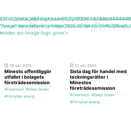
base64,R0lGODlhAQABAIAAAAAAAP///yH5BAEAAAAALAAAAAA
h_200,c_lpad,b_white/gif;base64,R0lGODlhAQABAIAAAA
s://ipo.se/wp-content/uploads/2025/10/94d82afe8a128ca2_
"image" data-lazy-src='https://ipo.se/wp-content/upload
'>
y-hidden ipo-image-logo grow'>
28 okt 2025
21 okt 2025
Minesto offentliggör
Sista dag för handel med
utfallet i bolagets
teckningsrätter i
företrädesemission
Minestos
företrädesemission
#Cleantech
#Deep Green
#Cleantech
#Deep Green
#Förnybar energi
#Förnybar energi