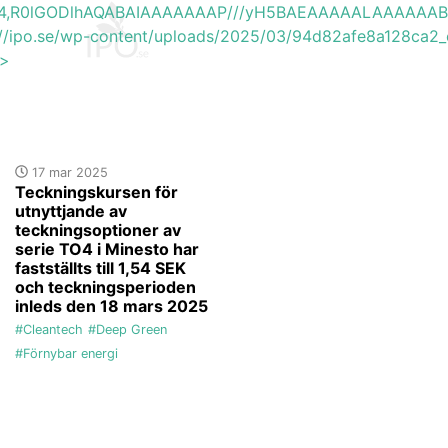
base64,R0lGODlhAQABAIAAAAAAAP///yH5BAEAAAAALAAAAAA
s://ipo.se/wp-content/uploads/2025/03/94d82afe8a128ca2_
'>
17 mar 2025
Teckningskursen för
utnyttjande av
teckningsoptioner av
serie TO4 i Minesto har
fastställts till 1,54 SEK
och teckningsperioden
inleds den 18 mars 2025
#Cleantech
#Deep Green
#Förnybar energi