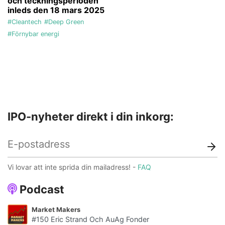
och teckningsperioden
inleds den 18 mars 2025
#Cleantech
#Deep Green
#Förnybar energi
IPO-nyheter direkt i din inkorg:
Vi lovar att inte sprida din mailadress! -
FAQ
Podcast
Market Makers
#150 Eric Strand Och AuAg Fonder