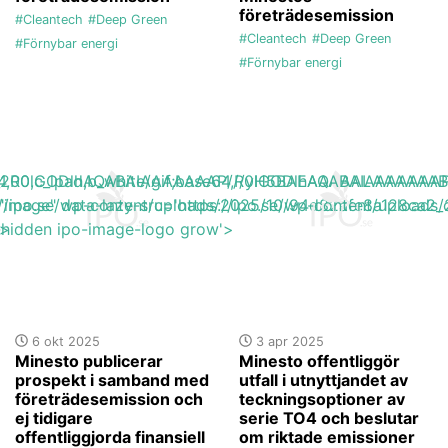
företrädesemission
#Cleantech
#Deep Green
#Cleantech
#Deep Green
#Förnybar energi
#Förnybar energi
base64,R0lGODlhAQABAIAAAAAAAP///yH5BAEAAAAALAAAAAA
h_200,c_lpad,b_white/gif;base64,R0lGODlhAQABAIAAAA
s://ipo.se/wp-content/uploads/2025/10/94d82afe8a128ca2_
"image" data-lazy-src='https://ipo.se/wp-content/upload
'>
y-hidden ipo-image-logo grow'>
6 okt 2025
3 apr 2025
Minesto publicerar
Minesto offentliggör
prospekt i samband med
utfall i utnyttjandet av
företrädesemission och
teckningsoptioner av
ej tidigare
serie TO4 och beslutar
offentliggjorda finansiell
om riktade emissioner