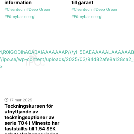
information
till garant
#Cleantech
#Deep Green
#Cleantech
#Deep Green
#Förnybar energi
#Förnybar energi
base64,R0lGODlhAQABAIAAAAAAAP///yH5BAEAAAAALAAAAAA
s://ipo.se/wp-content/uploads/2025/03/94d82afe8a128ca2_
'>
17 mar 2025
Teckningskursen för
utnyttjande av
teckningsoptioner av
serie TO4 i Minesto har
fastställts till 1,54 SEK