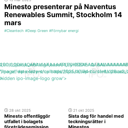
Minesto presenterar på Naventus
Renewables Summit, Stockholm 14
mars
#Cleantech
#Deep Green
#Förnybar energi
base64,R0lGODlhAQABAIAAAAAAAP///yH5BAEAAAAALAAAAAA
h_200,c_lpad,b_white/gif;base64,R0lGODlhAQABAIAAAA
s://ipo.se/wp-content/uploads/2025/10/94d82afe8a128ca2_
"image" data-lazy-src='https://ipo.se/wp-content/upload
'>
y-hidden ipo-image-logo grow'>
28 okt 2025
21 okt 2025
Minesto offentliggör
Sista dag för handel med
utfallet i bolagets
teckningsrätter i
företrädesemission
Minestos