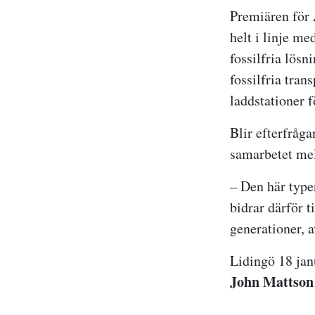
Premiären för 
helt i linje m
fossilfria lös
fossilfria tran
laddstationer 
Blir efterfråg
samarbetet me
– Den här type
bidrar därför t
generationer, 
Lidingö 18 jan
John Mattson 