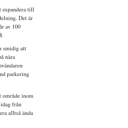
 expandera till
delning. Det är
år av 100
B.
n smidig att
på nära
Användaren
and parkering
et område inom
 idag från
era alltså ända