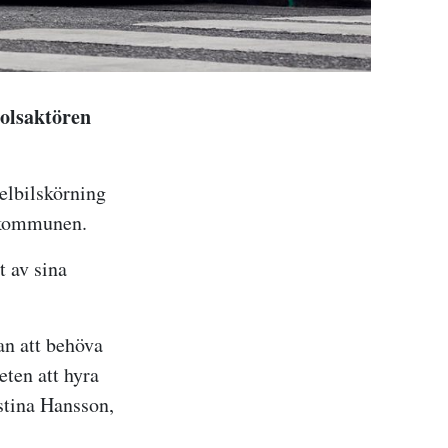
oolsaktören
elbilskörning
i kommunen.
t av sina
tan att behöva
eten att hyra
istina Hansson,