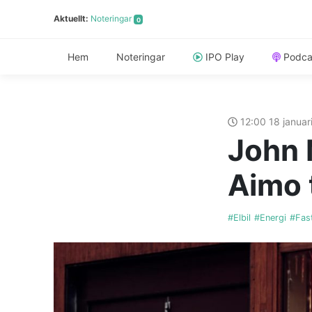
Aktuellt:
Noteringar
0
Hem
Noteringar
IPO Play
Podca
12:00 18 januar
John 
Aimo t
#Elbil
#Energi
#Fas