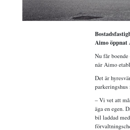
Bostadsfastig
Aimo öppnat A
Nu får boende 
när Aimo etabl
Det är hyresvä
parkeringshus 
– Vi vet att må
äga en egen. Dä
bil laddad med
förvaltningsch