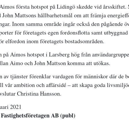
Aimos första hotspot på Lidingö skedde vid årsskiftet.
ed John Mattsons hållbarhetsmål om att främja energieff
ningar. Inom samma område ingår också den pågående öv
sporter för företagets egen fordonsflotta samt utbyggnad
för elfordon inom företagets bostadsområden.
an på Aimos hotspot i Larsberg hög från användargrupp
llan Aimo och John Mattson komma att utökas.
n av tjänster förenklar vardagen för människor där de b
ill vår ambition och affärsidé – att skapa goda livsmiljö
avslutar Christina Hansson.
uari 2021
Fastighetsföretagen AB (publ)