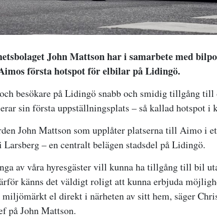
hetsbolaget John Mattson har i samarbete med bilp
imos första hotspot för elbilar på Lidingö.
och besökare på Lidingö snabb och smidig tillgång till 
erar sin första uppställningsplats – så kallad hotspot 
rden John Mattson som upplåter platserna till Aimo i et
i Larsberg – en centralt belägen stadsdel på Lidingö.
nga av våra hyresgäster vill kunna ha tillgång till bil u
rför känns det väldigt roligt att kunna erbjuda möjligh
 miljömärkt el direkt i närheten av sitt hem, säger Chr
ef på John Mattson.