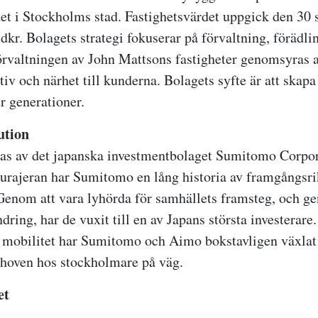
t i Stockholms stad. Fastighetsvärdet uppgick den 30
Mdkr.
Bolagets strategi fokuserar på förvaltning, förädli
örvaltningen av John Mattsons fastigheter genomsyras a
iv och närhet till kunderna. Bolagets syfte är att skap
r generationer.
ution
ras av det japanska investmentbolaget Sumitomo Corpo
murajeran har Sumitomo en lång historia av framgångsr
 Genom att vara lyhörda för samhällets framsteg, och g
ing, har de vuxit till en av Japans största investerare
mobilitet har Sumitomo och Aimo bokstavligen växlat 
hoven hos stockholmare på väg.
et