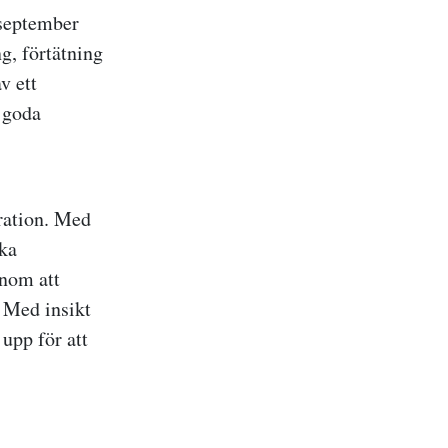
 september
ng, förtätning
v ett
a goda
ration. Med
ika
enom att
. Med insikt
upp för att