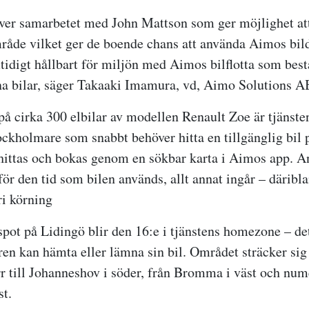
över samarbetet med John Mattson som ger möjlighet att
område vilket ger de boende chans att använda Aimos bil
tidigt hållbart för miljön med Aimos bilflotta som best
na bilar, säger Takaaki Imamura, vd, Aimo Solutions A
på cirka 300 elbilar av modellen Renault Zoe är tjänste
ockholmare som snabbt behöver hitta en tillgänglig bil 
 hittas och bokas genom en sökbar karta i Aimos app. 
för den tid som bilen används, allt annat ingår – däribl
ri körning
pot på Lidingö blir den 16:e i tjänstens homezone – d
ren kan hämta eller lämna sin bil. Området sträcker sig
r till Johanneshov i söder, från Bromma i väst och num
st.