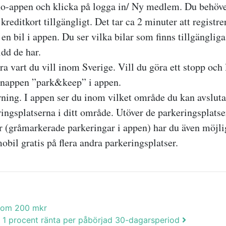
-appen och klicka på logga in/ Ny medlem. Du behöver
 kreditkort tillgängligt. Det tar ca 2 minuter att registre
en bil i appen. Du ser vilka bilar som finns tillgänglig
idd de har.
a vart du vill inom Sverige. Vill du göra ett stopp och 
knappen ”park&keep” i appen.
rning. I appen ser du inom vilket område du kan avsluta
ingsplatserna i ditt område. Utöver de parkeringsplatser
r (gråmarkerade parkeringar i appen) har du även möjli
bil gratis på flera andra parkeringsplatser.
r om 200 mkr
får 1 procent ränta per påbörjad 30-dagarsperiod