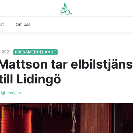
st
Om oss
i 2021
PRESSMEDDELANDE
Mattson tar elbilstjän
ill Lidingö
tighetsägare