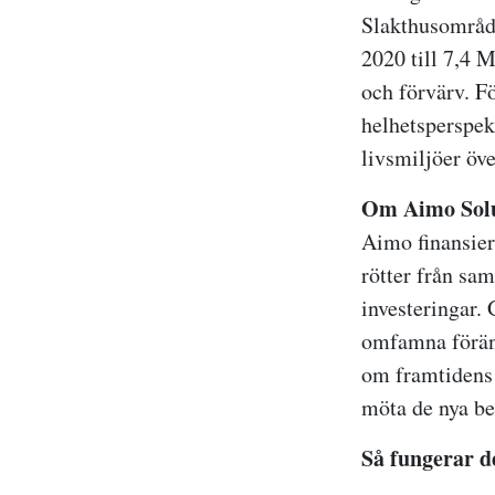
Slakthusområde
2020 till 7,4 
och förvärv. F
helhetsperspekt
livsmiljöer öve
Om Aimo Sol
Aimo finansie
rötter från sa
investeringar.
omfamna förändr
om framtidens 
möta de nya be
Så fungerar d