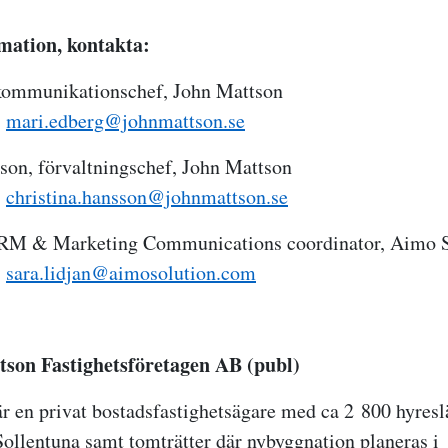
mation, kontakta:
kommunikationschef, John Mattson
,
mari.edberg@johnmattson.se
son, förvaltningschef, John Mattson
,
christina.hansson@johnmattson.se
CRM & Marketing Communications coordinator, Aimo S
,
sara.lidjan@aimosolution.com
son Fastighetsföretagen AB (publ)
r en privat bostadsfastighetsägare med ca 2 800 hyresl
Sollentuna samt
tomträtter där nybyggnation planeras i