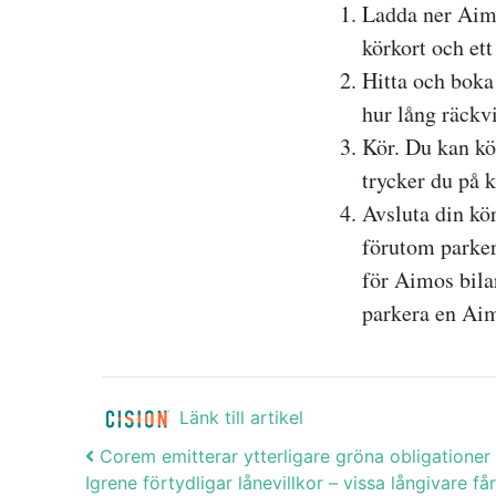
Ladda ner Aimo
körkort och ett
Hitta och boka 
hur lång räckv
Kör. Du kan kör
trycker du på 
Avsluta din kö
förutom parker
för Aimos bila
parkera en Aimo
Länk till artikel
Post navigation
Corem emitterar ytterligare gröna obligatione
Igrene förtydligar lånevillkor – vissa långivare 