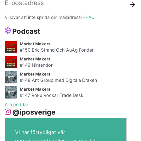
Vi lovar att inte sprida din mailadress! -
FAQ
Podcast
Market Makers
#150 Eric Strand Och AuAg Fonder
Market Makers
#149 Nintendor
Market Makers
#148 Ant Group med Digitala Draken
Market Makers
#147 Roku Rockar Trade Desk
Alla poddar
@iposverige
Vi har förtydligat vår
personuppgiftspolicy.
Läs mer här