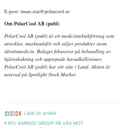
E-post: iman.ziai@polarcool.se
Om PolarCool AB (publ)
PolarCool AB (publ) är ett medicinteknikföretag som
utvecklar, marknadsför och säljer produkter inom
idrottsmedicin. Bolaget fokuserar på behandling av
hjärnskakning och upprepade huvudkollisioner.
PolarCool AB (publ) har sitt sä
te i Lund. Aktien är
noterad på Spotlight Stock Market.
Länk till artikel
Post navigation
IPO: KARNOV GROUP PÅ VÄG MOT