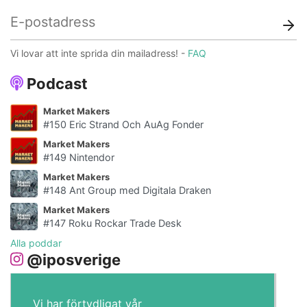
Vi lovar att inte sprida din mailadress! -
FAQ
Podcast
Market Makers
#150 Eric Strand Och AuAg Fonder
Market Makers
#149 Nintendor
Market Makers
#148 Ant Group med Digitala Draken
Market Makers
#147 Roku Rockar Trade Desk
Alla poddar
@iposverige
Vi har förtydligat vår