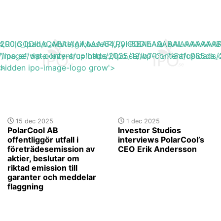
base64,R0lGODlhAQABAIAAAAAAAP///yH5BAEAAAAALAAAAAA
h_200,c_lpad,b_white/gif;base64,R0lGODlhAQABAIAAAA
s://ipo.se/wp-content/uploads/2025/12/b70787f5afc985da_o
"image" data-lazy-src='https://ipo.se/wp-content/upload
'>
y-hidden ipo-image-logo grow'>
15 dec 2025
1 dec 2025
PolarCool AB
Investor Studios
offentliggör utfall i
interviews PolarCool’s
företrädesemission av
CEO Erik Andersson
aktier, beslutar om
riktad emission till
garanter och meddelar
flaggning