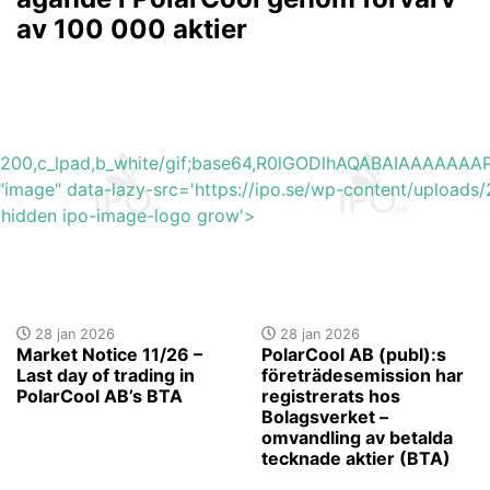
av 100 000 aktier
h_200,c_lpad,b_white/gif;base64,R0lGODlhAQABAIAAAA
"image" data-lazy-src='https://ipo.se/wp-content/upload
y-hidden ipo-image-logo grow'>
28 jan 2026
28 jan 2026
Market Notice 11/26 –
PolarCool AB (publ):s
Last day of trading in
företrädesemission har
PolarCool AB’s BTA
registrerats hos
Bolagsverket –
omvandling av betalda
tecknade aktier (BTA)