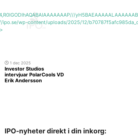
base64,R0lGODlhAQABAIAAAAAAAP///yH5BAEAAAAALAAAAAA
://ipo.se/wp-content/uploads/2025/12/b70787f5afc985da_o
'>
1 dec 2025
Investor Studios
intervjuar PolarCools VD
Erik Andersson
IPO-nyheter direkt i din inkorg: