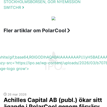
STOCKHOLMSBÖRSEN, GÖR NYEMISSION
SWITCHR
Fler artiklar om PolarCool
b_white/gif;base64,R0lGODlhAQABAIAAAAAAAP///yH5BA
azy-src='https://ipo.se/wp-content/uploads/2026/03/b70
mage-logo grow'>
26 mar 2026
Achilles Capital AB (publ.) ökar sitt
ägande i PolarCool genom förvärv