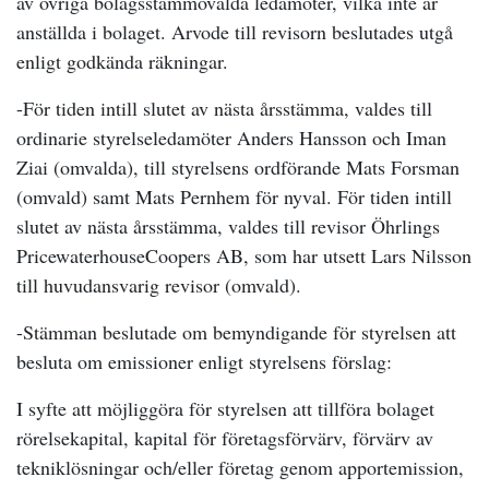
av övriga bolagsstämmovalda ledamöter, vilka inte är
anställda i bolaget. Arvode till revisorn beslutades utgå
enligt godkända räkningar.
-För tiden intill slutet av nästa årsstämma, valdes till
ordinarie styrelseledamöter Anders Hansson och Iman
Ziai (omvalda), till styrelsens ordförande Mats Forsman
(omvald) samt Mats Pernhem för nyval. För tiden intill
slutet av nästa årsstämma, valdes till revisor Öhrlings
PricewaterhouseCoopers AB, som har utsett Lars Nilsson
till huvudansvarig revisor (omvald).
-Stämman beslutade om bemyndigande för styrelsen att
besluta om emissioner enligt styrelsens förslag:
I syfte att möjliggöra för styrelsen att tillföra bolaget
rörelsekapital, kapital för företagsförvärv, förvärv av
tekniklösningar och/eller företag genom apportemission,