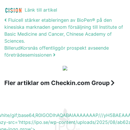
Länk till artikel
Post navigation
Fluicell stärker etableringen av BioPen® på den
kinesiska marknaden genom försäljning till Institute of
Basic Medicine and Cancer, Chinese Academy of
Sciences.
BillerudKorsnäs offentliggör prospekt avseende
företrädesemissionen
Fler artiklar om Checkin.com Group
b_white/gif;base64,R0lGODlhAQABAIAAAAAAAP///yH5BA
lazy-src='https://ipo.se/wp-content/uploads/2025/08/ab6
mage-logo grow'>