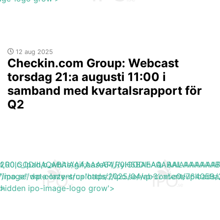
12 aug 2025
Checkin.com Group: Webcast
torsdag 21:a augusti 11:00 i
samband med kvartalsrapport för
Q2
base64,R0lGODlhAQABAIAAAAAAAP///yH5BAEAAAAALAAAAAA
h_200,c_lpad,b_white/gif;base64,R0lGODlhAQABAIAAAA
s://ipo.se/wp-content/uploads/2025/04/ab62a5e0e764059a
"image" data-lazy-src='https://ipo.se/wp-content/uploa
'>
y-hidden ipo-image-logo grow'>