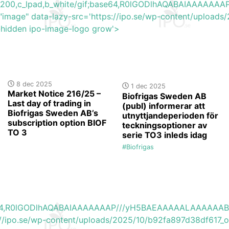
h_200,c_lpad,b_white/gif;base64,R0lGODlhAQABAIAAAA
"image" data-lazy-src='https://ipo.se/wp-content/uploads
y-hidden ipo-image-logo grow'>
8 dec 2025
1 dec 2025
Market Notice 216/25 –
Biofrigas Sweden AB
Last day of trading in
(publ) informerar att
Biofrigas Sweden AB’s
utnyttjandeperioden för
subscription option BIOF
teckningsoptioner av
TO 3
serie TO3 inleds idag
#Biofrigas
base64,R0lGODlhAQABAIAAAAAAAP///yH5BAEAAAAALAAAAAA
://ipo.se/wp-content/uploads/2025/10/b92fa897d38df617_or