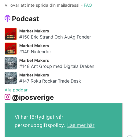
Vi lovar att inte sprida din mailadress! -
FAQ
Podcast
Market Makers
#150 Eric Strand Och AuAg Fonder
Market Makers
#149 Nintendor
Market Makers
#148 Ant Group med Digitala Draken
Market Makers
#147 Roku Rockar Trade Desk
Alla poddar
@iposverige
Vi har förtydligat vår
personuppgiftspolicy.
Läs mer här