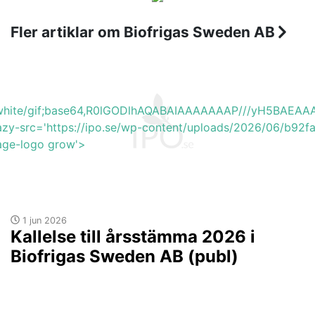
Fler artiklar om Biofrigas Sweden AB
b_white/gif;base64,R0lGODlhAQABAIAAAAAAAP///yH5BA
azy-src='https://ipo.se/wp-content/uploads/2026/06/b92f
mage-logo grow'>
1 jun 2026
Kallelse till årsstämma 2026 i
Biofrigas Sweden AB (publ)