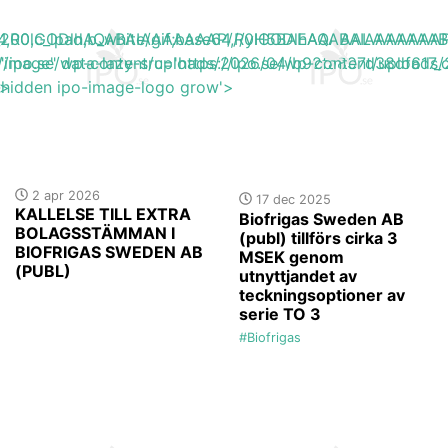
base64,R0lGODlhAQABAIAAAAAAAP///yH5BAEAAAAALAAAAAA
h_200,c_lpad,b_white/gif;base64,R0lGODlhAQABAIAAAA
://ipo.se/wp-content/uploads/2026/04/b92fa897d38df617_o
"image" data-lazy-src='https://ipo.se/wp-content/uploads
'>
y-hidden ipo-image-logo grow'>
2 apr 2026
17 dec 2025
KALLELSE TILL EXTRA
Biofrigas Sweden AB
BOLAGSSTÄMMAN I
(publ) tillförs cirka 3
BIOFRIGAS SWEDEN AB
MSEK genom
(PUBL)
utnyttjandet av
teckningsoptioner av
serie TO 3
#Biofrigas