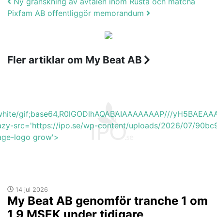
Post navigation
Ny granskning av avtalen inom Rusta och matcha
Pixfam AB offentliggör memorandum
Fler artiklar om My Beat AB
b_white/gif;base64,R0lGODlhAQABAIAAAAAAAP///yH5BA
lazy-src='https://ipo.se/wp-content/uploads/2026/07/90b
mage-logo grow'>
14 jul 2026
My Beat AB genomför tranche 1 om
1,9 MSEK under tidigare