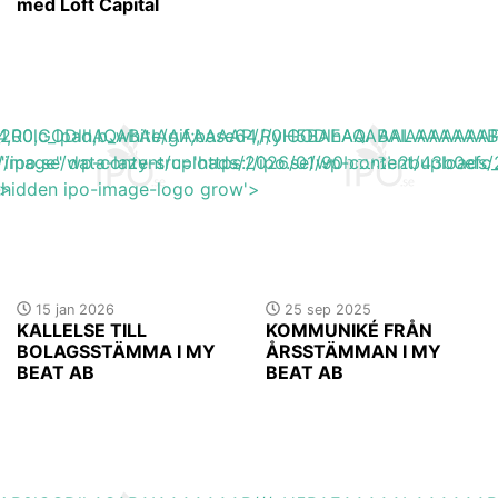
med Loft Capital
base64,R0lGODlhAQABAIAAAAAAAP///yH5BAEAAAAALAAAAAA
h_200,c_lpad,b_white/gif;base64,R0lGODlhAQABAIAAAA
s://ipo.se/wp-content/uploads/2026/01/90bc93b2b43b0efc_
"image" data-lazy-src='https://ipo.se/wp-content/uploa
'>
y-hidden ipo-image-logo grow'>
15 jan 2026
25 sep 2025
KALLELSE TILL
KOMMUNIKÉ FRÅN
BOLAGSSTÄMMA I MY
ÅRSSTÄMMAN I MY
BEAT AB
BEAT AB