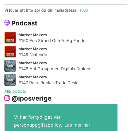
Vi lovar att inte sprida din mailadress! -
FAQ
Podcast
Market Makers
#150 Eric Strand Och AuAg Fonder
Market Makers
#149 Nintendor
Market Makers
#148 Ant Group med Digitala Draken
Market Makers
#147 Roku Rockar Trade Desk
Alla poddar
@iposverige
Vi har förtydligat vår
personuppgiftspolicy.
Läs mer här