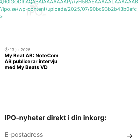
base64,R0lGODlhAQABAIAAAAAAAP///yH5BAEAAAAALAAAAAA
s://ipo.se/wp-content/uploads/2025/07/90bc93b2b43b0efc
'>
13 jul 2025
My Beat AB: NoteCom
AB publicerar intervju
med My Beats VD
IPO-nyheter direkt i din inkorg: