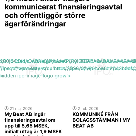
kommunicerat finansieringsavtal
och offentliggör större
ägarförändringar
base64,R0lGODlhAQABAIAAAAAAAP///yH5BAEAAAAALAAAAAA
h_200,c_lpad,b_white/gif;base64,R0lGODlhAQABAIAAAA
s://ipo.se/wp-content/uploads/2026/05/90bc93b2b43b0efc
"image" data-lazy-src='https://ipo.se/wp-content/uploa
'>
y-hidden ipo-image-logo grow'>
21 maj 2026
2 feb 2026
My Beat AB ingår
KOMMUNIKÉ FRÅN
finansieringsavtal om
BOLAGSSTÄMMAN I MY
upp till 5,65 MSEK,
BEAT AB
initialt uttag är 1,9 MSEK