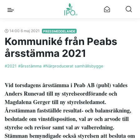
14:00 6 maj 2021
PRESSMEDDELANDE
Kommuniké från Peabs
årsstämma 2021
#2021
#årsstämma
#Närproducerat samhällsbygge
Vid torsdagens årsstämma i Peab AB (publ) valdes
Anders Runevad till ny styrelseordförande och
Magdalena Gerger till ny styrelseledamot.
Årsstämman fastställde resultat- och balansräkning,
beslutade om vinstdisposition, val av och arvode till
styrelse och revisor samt val av valberedning.
Stämman bemyndigade också styrelsen att besluta om