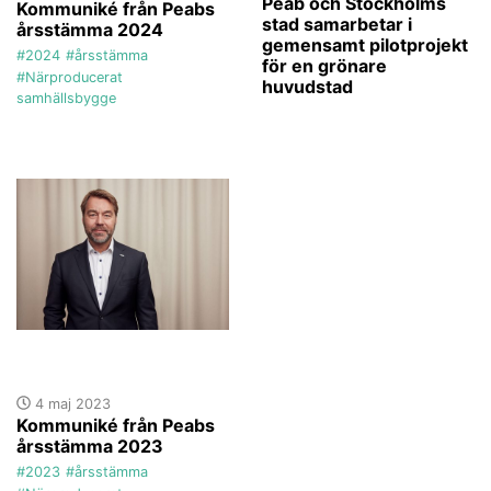
Peab och Stockholms
Kommuniké från Peabs
stad samarbetar i
årsstämma 2024
gemensamt pilotprojekt
#2024
#årsstämma
för en grönare
#Närproducerat
huvudstad
samhällsbygge
4 maj 2023
Kommuniké från Peabs
årsstämma 2023
#2023
#årsstämma