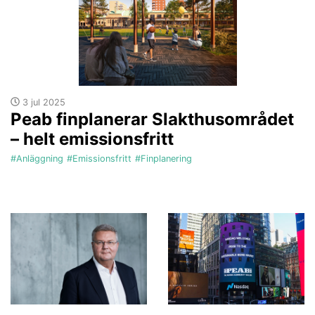
3 jul 2025
Peab finplanerar Slakthusområdet
– helt emissionsfritt
#Anläggning
#Emissionsfritt
#Finplanering