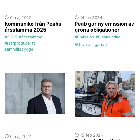
6 maj 2025
14 jun 2024
Kommuniké från Peabs
Peab gör ny emission av
årsstämma 2025
gröna obligationer
#2025
#årsstämma
#Emission
#Finansiering
#Närproducerat
#Grön obligation
samhällsbygge
15 feb 2024
6 maj 2024