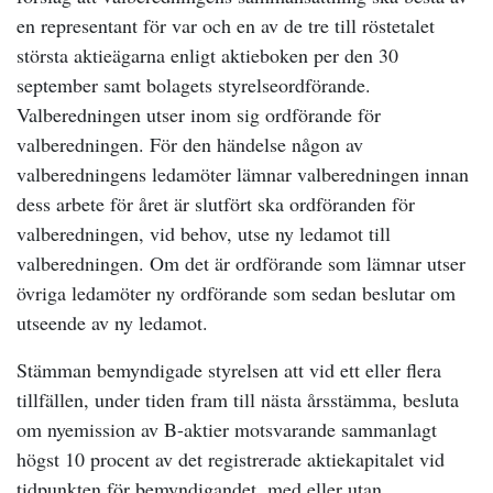
en representant för var och en av de tre till röstetalet
största aktieägarna enligt aktieboken per den 30
september samt bolagets styrelseordförande.
Valberedningen utser inom sig ordförande för
valberedningen. För den händelse någon av
valberedningens ledamöter lämnar valberedningen innan
dess arbete för året är slutfört ska ordföranden för
valberedningen, vid behov, utse ny ledamot till
valberedningen. Om det är ordförande som lämnar utser
övriga ledamöter ny ordförande som sedan beslutar om
utseende av ny ledamot.
Stämman bemyndigade styrelsen att vid ett eller flera
tillfällen, under tiden fram till nästa årsstämma, besluta
om nyemission av B-aktier motsvarande sammanlagt
högst 10 procent av det registrerade aktiekapitalet vid
tidpunkten för bemyndigandet, med eller utan