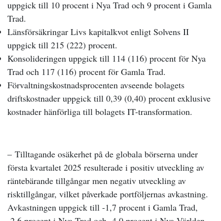
uppgick till 10 procent i Nya Trad och 9 procent i Gamla
Trad.
Länsförsäkringar Livs kapitalkvot enligt Solvens II
uppgick till 215 (222) procent.
Konsolideringen uppgick till 114 (116) procent för Nya
Trad och 117 (116) procent för Gamla Trad.
F
örvaltningskostnadsprocenten avseende bolagets
driftskostnader uppgick till 0,39 (0,40) procent exklusive
kostnader hänförliga till bolagets IT-transformation.
–
Tilltagande osäkerhet på de globala börserna under
första kvartalet 2025 resulterade i positiv utveckling av
räntebärande tillgångar men negativ utveckling av
risktillgångar, vilket påverkade portföljernas avkastning.
Avkastningen uppgick till -1,7 procent i Gamla Trad,
-2,6 procent i Nya Trad och -4,0 procent i Nya Världen.