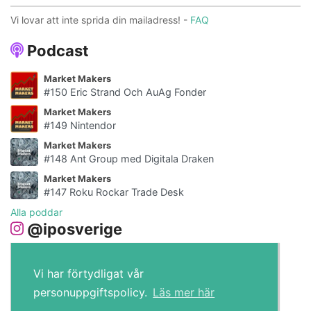
Vi lovar att inte sprida din mailadress! -
FAQ
Podcast
Market Makers
#150 Eric Strand Och AuAg Fonder
Market Makers
#149 Nintendor
Market Makers
#148 Ant Group med Digitala Draken
Market Makers
#147 Roku Rockar Trade Desk
Alla poddar
@iposverige
Vi har förtydligat vår
personuppgiftspolicy.
Läs mer här