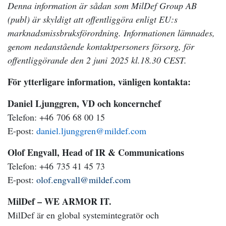
Denna information är sådan som MilDef Group AB
(publ) är skyldigt att offentliggöra enligt EU:s
marknadsmissbruksförordning. Informationen lämnades,
genom nedanstående kontaktpersoners försorg, för
offentliggörande den 2 juni 2
025 kl.18.30 CEST.
För ytterligare information, vänligen kontakta:
Daniel Ljunggren, VD och koncernchef
Telefon: +46 706 68 00 15
E-post:
daniel.ljunggren@mildef.com
Olof Engvall, Head of IR & Communications
Telefon: +46 735 41 45 73
E-post:
olof.engvall@mildef.com
MilDef – WE ARMOR IT.
MilDef är en global systemintegratör och