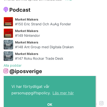
Podcast
Market Makers
#150 Eric Strand Och AuAg Fonder
Market Makers
#149 Nintendor
Market Makers
#148 Ant Group med Digitala Draken
Market Makers
#147 Roku Rockar Trade Desk
Alla poddar
@iposverige
Vi har förtydligat vår
personuppgiftspolicy.
Läs mer här
IPO.se © 2026
OK