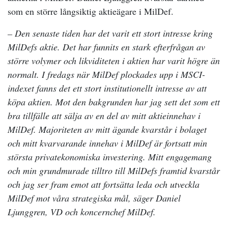
som en större långsiktig aktieägare i MilDef.
– Den senaste tiden har det varit ett stort intresse kring
MilDefs aktie. Det har funnits en stark efterfrågan av
större volymer och likviditeten i aktien har varit högre än
normalt. I fredags när MilDef plockades upp i MSCI-
indexet fanns det ett stort institutionellt intresse av att
köpa aktien. Mot den bakgrunden har jag sett det som ett
bra tillfälle att sälja av en del av mitt aktieinnehav i
MilDef. Majoriteten av mitt ägande kvarstår i bolaget
och mitt kvarvarande innehav i MilDef är fortsatt min
största privatekonomiska investering. Mitt engagemang
och min grundmurade tilltro till MilDefs framtid kvarstår
och jag ser fram emot att fortsätta leda och utveckla
MilDef mot våra strategiska mål, säger Daniel
Ljunggren, VD och koncernchef MilDef.