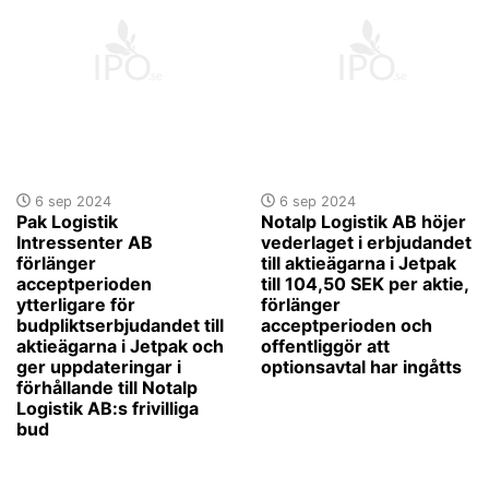
6 sep 2024
6 sep 2024
Pak Logistik
Notalp Logistik AB höjer
Intressenter AB
vederlaget i erbjudandet
förlänger
till aktieägarna i Jetpak
acceptperioden
till 104,50 SEK per aktie,
ytterligare för
förlänger
budpliktserbjudandet till
acceptperioden och
aktieägarna i Jetpak och
offentliggör att
ger uppdateringar i
optionsavtal har ingåtts
förhållande till Notalp
Logistik AB:s frivilliga
bud