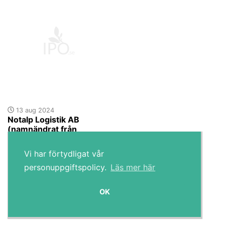
13 aug 2024
Notalp Logistik AB
(namnändrat från
Goldcup 35626 AB)
offentliggör utfall av
Vi har förtydligat vår
erbjudandet till
aktieägarna i Jetpak Top
personuppgiftspolicy.
Läs mer här
Holding AB (publ) och
förlänger
OK
acceptperioden