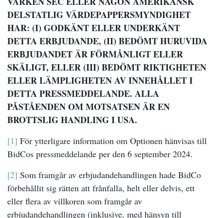
VARKEN SEC ELLER NÅGON AMERIKANSK
DELSTATLIG VÄRDEPAPPERSMYNDIGHET
HAR: (I) GODKÄNT ELLER UNDERKÄNT
DETTA ERBJUDANDE, (II) BEDÖMT HURUVIDA
ERBJUDANDET ÄR FÖRMÅNLIGT ELLER
SKÄLIGT, ELLER (III) BEDÖMT RIKTIGHETEN
ELLER LÄMPLIGHETEN AV INNEHÅLLET I
DETTA PRESSMEDDELANDE. ALLA
PÅSTÅENDEN OM MOTSATSEN ÄR EN
BROTTSLIG HANDLING I USA.
[1]
För ytterligare information om Optionen hänvisas till
BidCos pressmeddelande per den 6 september 2024.
[2]
Som framgår av erbjudandehandlingen hade BidCo
förbehållit sig rätten att frånfalla, helt eller delvis, ett
eller flera av villkoren som framgår av
erbjudandehandlingen (inklusive, med hänsyn till