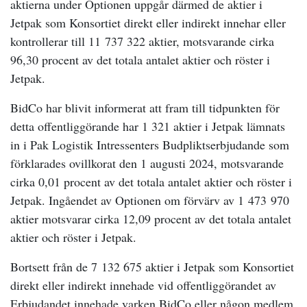
aktierna under Optionen uppgår därmed de aktier i
Jetpak som Konsortiet direkt eller indirekt innehar eller
kontrollerar till 11
737 322 aktier, motsvarande cirka
96,30 procent av det totala antalet aktier och röster i
Jetpak.
BidCo har blivit informerat att fram till tidpunkten för
detta offentliggörande har 1 321 aktier i Jetpak lämnats
in i Pak Logistik Intressenters Budpliktserbjudande som
förklarades ovillkorat den 1 augusti 2024, motsvarande
cirka 0,01 procent av det totala antalet aktier och röster i
Jetpak. Ingåendet av Optionen om förvärv av 1
473
970
aktier motsvarar cirka 12,09 procent av det totala antalet
aktier och röster i Jetpak.
Bortsett från de 7
132 675 aktier i Jetpak som Konsortiet
direkt eller indirekt innehade vid offentliggörandet av
Erbjudandet innehade varken BidCo eller någon medlem