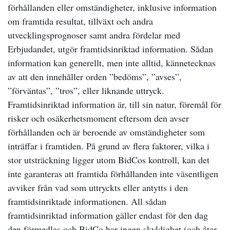
förhållanden eller omständigheter, inklusive information
om framtida resultat, tillväxt och andra
utvecklingsprognoser samt andra fördelar med
Erbjudandet, utgör framtidsinriktad information. Sådan
information kan generellt, men inte alltid, kännetecknas
av att den innehåller orden ”bedöms”, ”avses”,
”förväntas”, ”tros”, eller liknande uttryck.
Framtidsinriktad information är, till sin natur, föremål för
risker och osäkerhetsmoment eftersom den avser
förhållanden och är beroende av omständigheter som
inträffar i framtiden. På grund av flera faktorer, vilka i
stor utsträckning ligger utom BidCos kontroll, kan det
inte garanteras att framtida förhållanden inte väsentligen
avviker från vad som uttryckts eller antytts i den
framtidsinriktade informationen. All sådan
framtidsinriktad information gäller endast för den dag
den förmedlas och BidCo har ingen skyldighet (och åtar