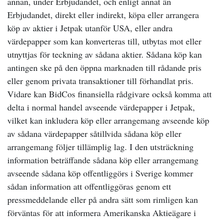
annan, under Erbjudandet, och enligt annat än
Erbjudandet, direkt eller indirekt, köpa eller arrangera
köp av aktier i Jetpak utanför USA, eller andra
värdepapper som kan konverteras till, utbytas mot eller
utnyttjas för teckning av sådana aktier. Sådana köp kan
antingen ske på den öppna marknaden till rådande pris
eller genom privata transaktioner till förhandlat pris.
Vidare kan BidCos finansiella rådgivare också komma att
delta i normal handel avseende värdepapper i Jetpak,
vilket kan inkludera köp eller arrangemang avseende köp
av sådana värdepapper såtillvida sådana köp eller
arrangemang följer tillämplig lag. I den utsträckning
information beträffande sådana köp eller arrangemang
avseende sådana köp offentliggörs i Sverige kommer
sådan information att offentliggöras genom ett
pressmeddelande eller på andra sätt som rimligen kan
förväntas för att informera Amerikanska Aktieägare i