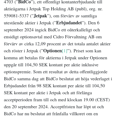
BidCo
4703 (”
”), ett offentligt kontanterbjudande till
aktieägarna i Jetpak Top Holding AB (publ), org. nr.
Jetpak
559081-5337 (”
”), om förvärv av samtliga
Erbjudandet
utestående aktier i Jetpak (”
”). Den 6
september 2024 ingick BidCo ett oåterkalleligt och
ensidigt optionsavtal med Cidro Förvaltning AB om
förvärv av cirka 12,09 procent av det totala antalet aktier
Optionen
och röster i Jetpak (”
[1]
”).
Priset som kan
komma att betalas för aktierna i Jetpak under Optionen
uppgår till 104,50 SEK kontant per aktie inklusive
optionspremi
e. Som ett resultat av detta offentliggjorde
BidCo samma dag att BidCo beslutat att höja vederlaget i
Erbjudandet från 98 SEK kontant per aktie till 104,50
SEK kontant per aktie i Jetpak och att förlänga
acceptperioden fram till och med klockan 19.00 (CEST)
den 20 september 2024. Acceptfristen har löpt ut och
BidCo har nu beslutat att frånfalla villkoret om en