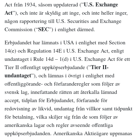
U.S. Exchange
Act från 1934, såsom uppdaterad (”
Act
”), och inte är skyldig att inge, och inte heller inger,
någon rapportering till U.S. Securities and Exchange
SEC
Commission (“
”) i enlighet därmed.
Erbjudandet har lämnats i USA i enlighet med Section
14(e) och Regulation 14E i
U.S. Exchange Act
, enligt
undantaget i Rule 14d – 1(d) i U.S. Exchange Act för ett
Tier II-
Tier II offentligt uppköpserbjudande (”
undantaget
”), och lämnas i övrigt i enlighet med
offentliggörande- och förfaranderegler som följer av
svensk lag, innefattande rätten att återkalla lämnad
accept, tidplan för Erbjudandet, förfarande för
redovisning av likvid, undantag från villkor samt tidpunkt
för betalning, vilka skiljer sig från de som följer av
amerikanska lagar och regler avseende offentliga
uppköpserbjudanden. Amerikanska Aktieägare uppmanas