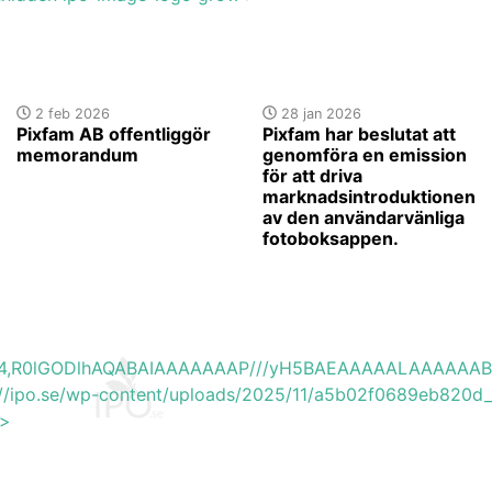
2 feb 2026
28 jan 2026
Pixfam AB offentliggör
Pixfam har beslutat att
memorandum
genomföra en emission
för att driva
marknadsintroduktionen
av den användarvänliga
fotoboksappen.
base64,R0lGODlhAQABAIAAAAAAAP///yH5BAEAAAAALAAAAAA
s://ipo.se/wp-content/uploads/2025/11/a5b02f0689eb820d_
'>