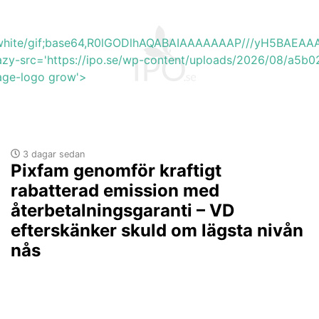
b_white/gif;base64,R0lGODlhAQABAIAAAAAAAP///yH5BA
lazy-src='https://ipo.se/wp-content/uploads/2026/08/a5b
mage-logo grow'>
3 dagar sedan
Pixfam genomför kraftigt
rabatterad emission med
återbetalningsgaranti – VD
efterskänker skuld om lägsta nivån
nås