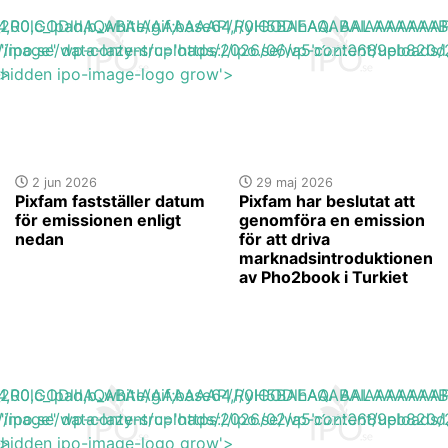
base64,R0lGODlhAQABAIAAAAAAAP///yH5BAEAAAAALAAAAAA
h_200,c_lpad,b_white/gif;base64,R0lGODlhAQABAIAAAA
s://ipo.se/wp-content/uploads/2026/06/a5b02f0689eb820d
"image" data-lazy-src='https://ipo.se/wp-content/uploa
'>
y-hidden ipo-image-logo grow'>
2 jun 2026
29 maj 2026
Pixfam fastställer datum
Pixfam har beslutat att
för emissionen enligt
genomföra en emission
nedan
för att driva
marknadsintroduktionen
av Pho2book i Turkiet
base64,R0lGODlhAQABAIAAAAAAAP///yH5BAEAAAAALAAAAAA
h_200,c_lpad,b_white/gif;base64,R0lGODlhAQABAIAAAA
s://ipo.se/wp-content/uploads/2026/02/a5b02f0689eb820d
"image" data-lazy-src='https://ipo.se/wp-content/uploa
'>
y-hidden ipo-image-logo grow'>