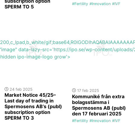
subscription option
#Fertility
#Innovation
#IVF
SPERM TO 5
h_200,c_lpad,b_white/gif;base64,R0lGODlhAQABAIAAAA
"image" data-lazy-src='https://ipo.se/wp-content/uploa
y-hidden ipo-image-logo grow'>
24 feb 2025
17 feb 2025
Market Notice 45/25–
Kommuniké från extra
Last day of trading in
bolagsstämma i
Spermosens AB’s (publ)
Spermosens AB (publ)
subscription option
den 17 februari 2025
SPERM TO 3
#Fertility
#Innovation
#IVF