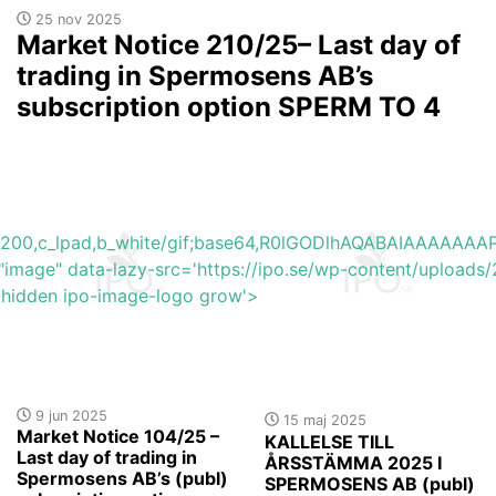
25 nov 2025
Market Notice 210/25– Last day of
trading in Spermosens AB’s
subscription option SPERM TO 4
h_200,c_lpad,b_white/gif;base64,R0lGODlhAQABAIAAAA
"image" data-lazy-src='https://ipo.se/wp-content/uploa
y-hidden ipo-image-logo grow'>
9 jun 2025
15 maj 2025
Market Notice 104/25 –
KALLELSE TILL
Last day of trading in
ÅRSSTÄMMA 2025 I
Spermosens AB’s (publ)
SPERMOSENS AB (publ)