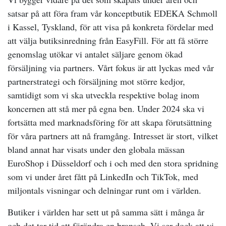
satsar på att föra fram vår konceptbutik EDEKA Schmoll
i Kassel, Tyskland, för att visa på konkreta fördelar med
att välja butiksinredning från EasyFill. För att få större
genomslag utökar vi antalet säljare genom ökad
försäljning via partners. Vårt fokus är att lyckas med vår
partnerstrategi och försäljning mot större kedjor,
samtidigt som vi ska utveckla respektive bolag inom
koncernen att stå mer på egna ben. Under 2024 ska vi
fortsätta med marknadsföring för att skapa förutsättning
för våra partners att nå framgång. Intresset är stort, vilket
bland annat har visats under den globala mässan
EuroShop i Düsseldorf och i och med den stora spridning
som vi under året fått på LinkedIn och TikTok, med
miljontals visningar och delningar runt om i världen.
Butiker i världen har sett ut på samma sätt i många år
och det tar tid att förändra en bransch. Vi ser dock att vi