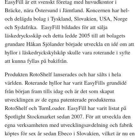
EasyFill är ett svenskt företag med huvudkontor i
Bräcke, nära Östersund i Jämtland. Koncernen har hel-
och delägda bolag i Tyskland, Slovakien, USA, Norge
och Sydafrika.
EasyFill bildades för att sälja
läskedrycksskåp och detta ledde 2005 till att bolagets
grundare Håkan Sjölander började utveckla en idé om att
hyllor i läskedryckskylskåp skulle vara roterande i syfte
att kunna fyllas på bakifrån.
Produkten RotoShelf lanserades och har sålts i hela
världen. Roterande hyllor har varit EasyFills grundidé
från början fram tills idag och är det som skapat
utvecklingen av de egna patenterade produkterna
RotoShelf och TurnLoader. EasyFill har varit listat på
Spotlight Stockmarket sedan 2007. För att utveckla den
egna verksamheten med utvecklingsavdelning och fabrik
köptes för sex år sedan Ebeco i Slovakien, vilket är nu en