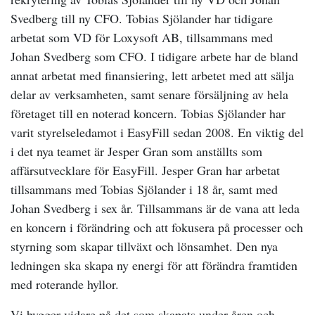
Svedberg till ny CFO. Tobias Sjölander har tidigare
arbetat som VD för Loxysoft AB, tillsammans med
Johan Svedberg som CFO. I tidigare arbete har de bland
annat arbetat med finansiering, lett arbetet med att sälja
delar av verksamheten, samt senare försäljning av hela
företaget till en noterad koncern. Tobias Sjölander har
varit styrelseledamot i EasyFill sedan 2008. En viktig del
i det nya teamet är Jesper Gran som anställts som
affärsutvecklare för EasyFill. Jesper Gran har arbetat
tillsammans med Tobias Sjölander i 18 år, samt med
Johan Svedberg i sex år. Tillsammans är de vana att leda
en koncern i förändring och att fokusera på processer och
styrning som skapar tillväxt och lönsamhet. Den nya
ledningen ska skapa ny energi för att förändra framtiden
med roterande hyllor.
Vi bygger vidare på det som skapats under åren och