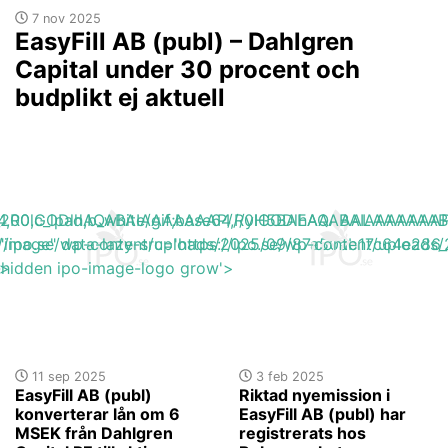
7 nov 2025
EasyFill AB (publ) – Dahlgren
Capital under 30 procent och
budplikt ej aktuell
base64,R0lGODlhAQABAIAAAAAAAP///yH5BAEAAAAALAAAAAA
h_200,c_lpad,b_white/gif;base64,R0lGODlhAQABAIAAAA
s://ipo.se/wp-content/uploads/2025/09/87a50ab17c64e286_o
"image" data-lazy-src='https://ipo.se/wp-content/upload
'>
y-hidden ipo-image-logo grow'>
11 sep 2025
3 feb 2025
EasyFill AB (publ)
Riktad nyemission i
konverterar lån om 6
EasyFill AB (publ) har
MSEK från Dahlgren
registrerats hos