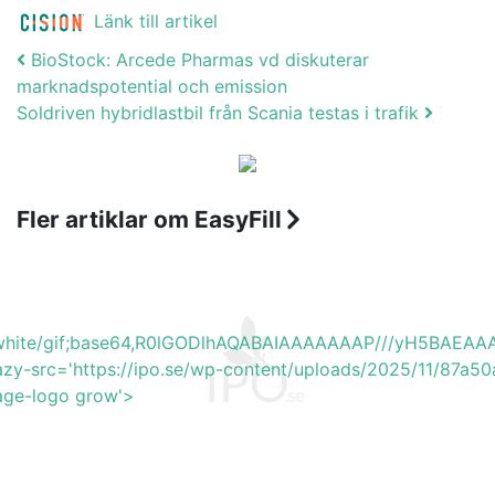
Länk till artikel
Post navigation
BioStock: Arcede Pharmas vd diskuterar
marknadspotential och emission
Soldriven hybridlastbil från Scania testas i trafik
Fler artiklar om EasyFill
b_white/gif;base64,R0lGODlhAQABAIAAAAAAAP///yH5BA
azy-src='https://ipo.se/wp-content/uploads/2025/11/87a5
mage-logo grow'>