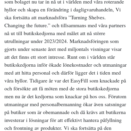
som bolaget nu tar in nå ut i världen med våra roterande
hyllor och skapa en förändring i dagligvaruhandeln, Vi
ska fortsätta att marknadsföra ”Turning Shelves.
Changing the future.” och tillsammans med våra partners
nå ut till butikskedjorna med målet att nå större
utrullningar under 2023/2024. Marknadsföringen som
gjorts under senaste året med miljontals visningar visar
att det finns ett stort intresse. Runt om i världen står
butikskedjorna inför ökade lönekostnader och utmaningar
med att hitta personal och därför ligger det i tiden med
våra hyllor. Tidigare år var det EasyFill som knackade på
och försökte att få möten med de stora butikskedjorna
men nu är det kedjorna som knackar på hos oss. Förutom
utmaningar med personalbemanning ökar även satsningar
på butiker som är obemannade och då krävs att butikerna
investerar i lösningar för att effektivt hantera påfyllning
och frontning av produkter. Vi ska fortsätta på den