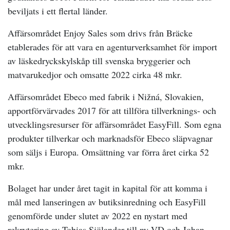
beviljats i ett flertal länder.
Affärsområdet Enjoy Sales som drivs från Bräcke
etablerades för att vara en agenturverksamhet för import
av läskedryckskylskåp till svenska bryggerier och
matvarukedjor och omsatte 2022 cirka 48 mkr.
Affärsområdet Ebeco med fabrik i Nižná, Slovakien,
apportförvärvades 2017 för att tillföra tillverknings- och
utvecklingsresurser för affärsområdet EasyFill. Som egna
produkter tillverkar och marknadsför Ebeco släpvagnar
som säljs i Europa. Omsättning var förra året cirka 52
mkr.
Bolaget har under året tagit in kapital för att komma i
mål med lanseringen av butiksinredning och EasyFill
genomförde under slutet av 2022 en nystart med
rekrytering av Tobias Sjölander till ny VD och Johan