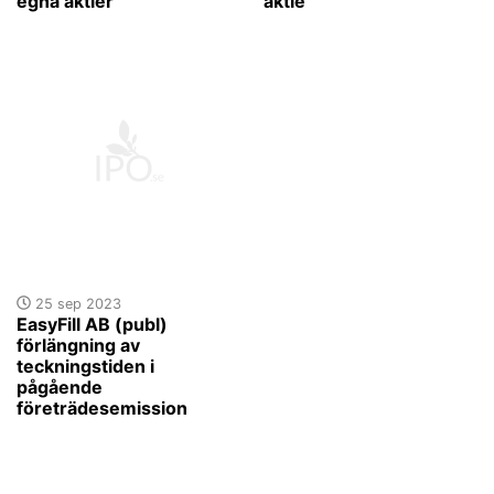
egna aktier
aktie
25 sep 2023
EasyFill AB (publ)
förlängning av
teckningstiden i
pågående
företrädesemission