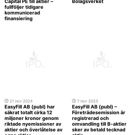
Capital PE till aktier –
Bolagsverket
fullföljer tidigare
kommunicerad
finansiering
21 nov 2024
7 nov 2023
EasyFill AB (publ) har
EasyFill AB (publ) –
säkrat totalt cirka 12
Företrädesemission är
miljoner kronor genom
registrerad och
riktade nyemissioner av
omvandling till B-aktier
aktier och överlåtelse av
sker av betald tecknad