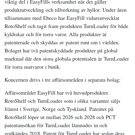
viktig del i EasyFills verksamhet när det gäller
produktutveckling och tillverkning av hyllor. Under åren
tillsammans med Ebeco har EasyFill vidareutvecklat
RotoShelf och tagit fram produkten TurnLoader för både
kyldiskar och för torra varor. Alla produkter är
patenterade och skyddas av patent runt om i världen.
Bolaget har två patentskyddade produkter på global
marknad där den stora globala potentialen är TurnLoader
för torra matvaror i butik.
Koncernen drivs i tre affärsområden i separata bolag:
Affärsområdet EasyFill har två huvudprodukter.
RotoShelf och TurnLoader som i olika varianter säljs
främst i Sverige, Norge och Tyskland. Patentet på
RotoShelf löper ut mellan 2026 och 2028 och PCT
patentansökan för TurnLoader lämnades in och
godkändes 2018. Patent för TurnLoader har sedan dess