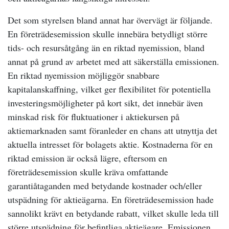
Det som styrelsen bland annat har övervägt är följande.
En företrädesemission skulle innebära betydligt större
tids- och resursåtgång än en riktad nyemission, bland
annat på grund av arbetet med att säkerställa emissionen.
En riktad nyemission möjliggör snabbare
kapitalanskaffning, vilket ger flexibilitet för potentiella
investeringsmöjligheter på kort sikt, det innebär även
minskad risk för fluktuationer i aktiekursen på
aktiemarknaden samt föranleder en chans att utnyttja det
aktuella intresset för bolagets aktie. Kostnaderna för en
riktad emission är också lägre, eftersom en
företrädesemission skulle kräva omfattande
garantiåtaganden med betydande kostnader och/eller
utspädning för aktieägarna. En företrädesemission hade
sannolikt krävt en betydande rabatt, vilket skulle leda till
större utspädning för befintliga aktieägare. Emissionen