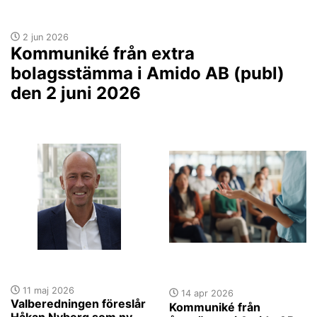
2 jun 2026
Kommuniké från extra
bolagsstämma i Amido AB (publ)
den 2 juni 2026
11 maj 2026
14 apr 2026
Valberedningen föreslår
Kommuniké från
Håkan Nyberg som ny