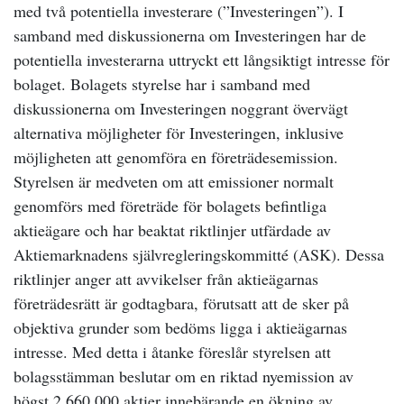
med två potentiella investerare (”Investeringen”). I
samband med diskussionerna om Investeringen har de
potentiella investerarna uttryckt ett långsiktigt intresse för
bolaget. Bolagets styrelse har i samband med
diskussionerna om Investeringen noggrant övervägt
alternativa möjligheter för Investeringen, inklusive
möjligheten att genomföra en företrädesemission.
Styrelsen är medveten om att emissioner normalt
genomförs med företräde för bolagets befintliga
aktieägare och har beaktat riktlinjer utfärdade av
Aktiemarknadens självregleringskommitté (ASK). Dessa
riktlinjer anger att avvikelser från aktieägarnas
företrädesrätt är godtagbara, förutsatt att de sker på
objektiva grunder som bedöms ligga i aktieägarnas
intresse. Med detta i åtanke föreslår styrelsen att
bolagsstämman beslutar om en riktad nyemission av
högst 2 660 000 aktier innebärande en ökning av