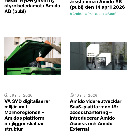
årsstämma i Amido AB
styrelseledamot i Amido
(publ) den 14 april 2026
AB (publ)
#Amido
#Proptech
#SaaS
26 mar 2026
10 mar 2026
VA SYD digitaliserar
Amido vidareutvecklar
miljörum i
SaaS-plattformen för
Malmöregionen –
accesshantering –
Amidos plattform
introducerar Amido
möjliggör skalbar
Access och Amido
struktur
External