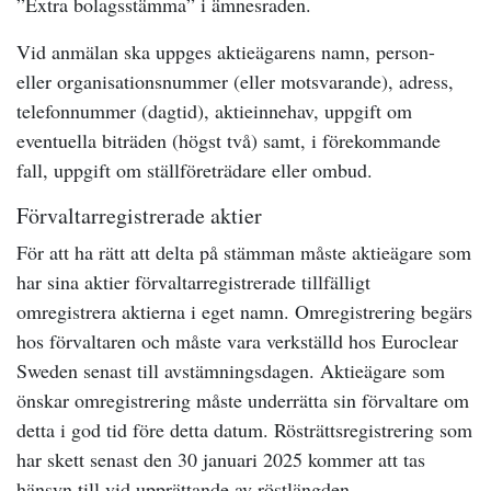
”Extra bolagsstämma” i ämnesraden.
Vid anmälan ska uppges aktieägarens namn, person-
eller organisationsnummer (eller motsvarande), adress,
telefonnummer (dagtid), aktieinnehav, uppgift om
eventuella biträden (högst två) samt, i förekommande
fall, uppgift om ställföreträdare eller ombud.
Förvaltarregistrerade aktier
För att ha rätt att delta på stämman måste aktieägare som
har sina aktier förvaltarregistrerade tillfälligt
omregistrera aktierna i eget namn. Omregistrering begärs
hos förvaltaren och måste vara verkställd hos Euroclear
Sweden senast till avstämningsdagen. Aktieägare som
önskar omregistrering måste underrätta sin förvaltare om
detta i god tid före detta datum. Rösträttsregistrering som
har skett senast den 30 januari 2025 kommer att tas
hänsyn till vid upprättande av röstlängden.