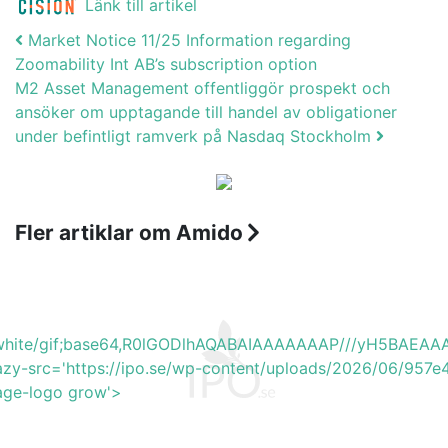
Länk till artikel
Post navigation
Market Notice 11/25 Information regarding
Zoomability Int AB’s subscription option
M2 Asset Management offentliggör prospekt och
ansöker om upptagande till handel av obligationer
under befintligt ramverk på Nasdaq Stockholm
Fler artiklar om Amido
b_white/gif;base64,R0lGODlhAQABAIAAAAAAAP///yH5BA
lazy-src='https://ipo.se/wp-content/uploads/2026/06/957
mage-logo grow'>