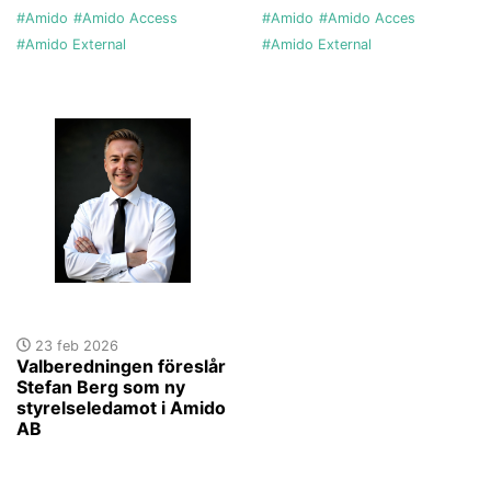
#Amido
#Amido Access
#Amido
#Amido Acces
#Amido External
#Amido External
23 feb 2026
Valberedningen föreslår
Stefan Berg som ny
styrelseledamot i Amido
AB