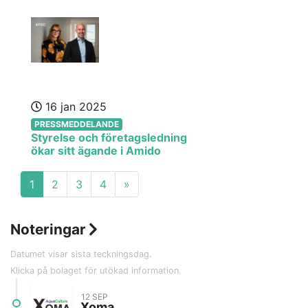
16 jan 2025
PRESSMEDDELANDE
Styrelse och företagsledning
ökar sitt ägande i Amido
1
2
3
4
»
Noteringar
Datumet visar sista teckningsdag.
Klicka på bolaget för utökad information.
12 SEP
Xoma