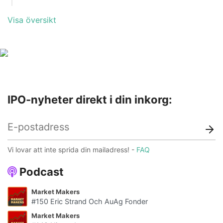
Första handelsdag
21 apr
Bransch
Hälsa
Visa översikt
Hemsida
Prospekt
Lista
Spotlight
Teckningsperiod
14 mar - 28 mar
Första handelsdag
6 apr
Hemsida
Prospekt
IPO-nyheter direkt i din inkorg:
Vi lovar att inte sprida din mailadress! -
FAQ
Podcast
Market Makers
#150 Eric Strand Och AuAg Fonder
Market Makers