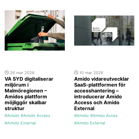
26 mar 2026
10 mar 2026
VA SYD digitaliserar
Amido vidareutvecklar
miljörum i
SaaS-plattformen för
Malmöregionen –
accesshantering –
Amidos plattform
introducerar Amido
möjliggör skalbar
Access och Amido
struktur
External
#Amido
#Amido Access
#Amido
#Amido Acces
#Amido External
#Amido External