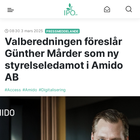
08:30 3 mars 2025
PRESSMEDDELANDE
Valberedningen föreslår
Günther Mårder som ny
styrelseledamot i Amido
AB
#Access
#Amido
#Digitalisering