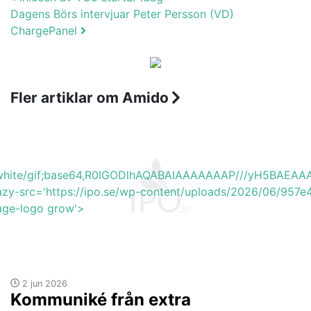
Post navigation
Dagens Börs intervjuar Peter Persson (VD)
ChargePanel
Fler artiklar om Amido
b_white/gif;base64,R0lGODlhAQABAIAAAAAAAP///yH5BA
lazy-src='https://ipo.se/wp-content/uploads/2026/06/957
mage-logo grow'>
2 jun 2026
Kommuniké från extra