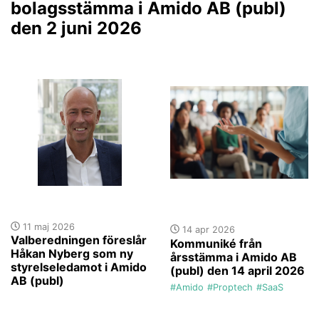
bolagsstämma i Amido AB (publ)
den 2 juni 2026
11 maj 2026
14 apr 2026
Valberedningen föreslår
Kommuniké från
Håkan Nyberg som ny
årsstämma i Amido AB
styrelseledamot i Amido
(publ) den 14 april 2026
AB (publ)
#Amido
#Proptech
#SaaS