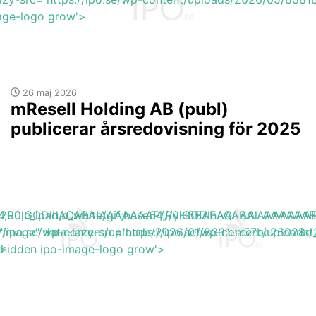
mage-logo grow'>
26 maj 2026
mResell Holding AB (publ)
publicerar årsredovisning för 2025
base64,R0lGODlhAQABAIAAAAAAAP///yH5BAEAAAAALAAAAAA
h_200,c_lpad,b_white/gif;base64,R0lGODlhAQABAIAAAA
s://ipo.se/wp-content/uploads/2026/01/83818a57be26028d
"image" data-lazy-src='https://ipo.se/wp-content/upload
'>
y-hidden ipo-image-logo grow'>