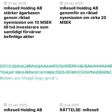
27 jan 2026
24 okt 2025
mResell Holding AB
mResell Holding AB
stärker ägarbasen
genomför en riktad
genom riktad
nyemission om cirka 20
nyemission om 10 MSEK
MSEK
till två investerare som
samtidigt förvärvar
befintliga aktier
base64,R0lGODlhAQABAIAAAAAAAP///yH5BAEAAAAALAAAAAA
h_200,c_lpad,b_white/gif;base64,R0lGODlhAQABAIAAAA
s://ipo.se/wp-content/uploads/2025/10/83818a57be26028d
"image" data-lazy-src='https://ipo.se/wp-content/uploa
'>
y-hidden ipo-image-logo grow'>
23 okt 2025
3 jul 2025
mResell Holding AB
RÄTTELSE: mResell