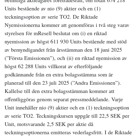
befintliga aktieägares företrädesrätt, om totalt 674 218
Units bestående av nio (9) aktier och en (1)
teckningsoption av serie TO2. De Riktade
Nyemissionerna kommer att genomföras i två steg varav
styrelsen för mResell beslutat om (i) en riktad
nyemission av högst 611 930 Units bestående med stöd
av bemyndigandet från årsstämman den 18 juni 2025
(”Första Emissionen”), och (ii) en riktad nyemission av
högst 62 288 Units villkorat av efterföljande
godkännande från en extra bolagsstämma som är
planerad till den 23 juli 2025 (”Andra Emissionen”).
Kallelse till den extra bolagsstämman kommer att
offentliggöras genom separat pressmeddelande. Varje
Unit innehåller nio (9) aktier och en (1) teckningsoption
av serie TO2. Teckningskursen uppgår till 22,5 SEK per
Unit, motsvarande 2,5 SEK per aktie då
teckningsoptionerna emitteras vederlagsfritt. I de Riktade