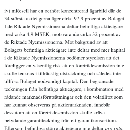
iv) mResell har en oerhört koncentrerad ägarbild där de
34 största aktieägarna äger cirka 97,9 procent av Bolaget.
I de Riktade Nyemissionerna deltar befintliga aktieägare
med cirka 4,9 MSEK, motsvarande cirka 32 procent av
de Riktade Nyemissionerna. Mot bakgrund av att
Bolagets befintliga aktieägare inte deltar med mer kapital
i de Riktade Nyemissionerna bedömer styrelsen att det
föreligger en väsentlig risk att en företrädesemission inte
skulle tecknas i tillräcklig utsträckning och således inte
tillföra Bolaget nödvändigt kapital. Den begränsade
teckningen från befintliga aktieägare, i kombination med
rådande marknadsförutsättningar och den volatilitet som
har kunnat observeras på aktiemarknaden, innebär
dessutom att en företrädesemission skulle kräva
betydande garantiteckning från ett garantikonsortium.
Eftersom befintliga större aktieägare inte deltar
pro rata