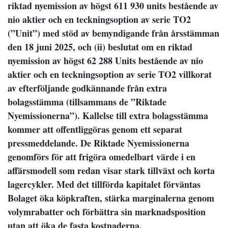
riktad nyemission av högst 611 930 units bestående av
nio aktier och en teckningsoption av serie TO2
(”Unit”) med stöd av bemyndigande från årsstämman
den 18 juni 2025, och (ii) beslutat om en riktad
nyemission av högst 62 288 Units bestående av nio
aktier och en teckningsoption av serie TO2 villkorat
av efterföljande godkännande från extra
bolagsstämma (tillsammans de ”Riktade
Nyemissionerna”). Kallelse till extra bolagsstämma
kommer att offentliggöras genom ett separat
pressmeddelande. De Riktade Nyemissionerna
genomförs för att frigöra omedelbart värde i en
affärsmodell som redan visar stark tillväxt och korta
lagercykler. Med det tillförda kapitalet förväntas
Bolaget öka köpkraften, stärka marginalerna genom
volymrabatter och förbättra sin marknadsposition
utan att öka de fasta kostnaderna.