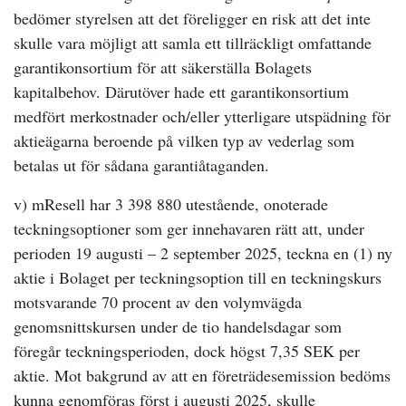
bedömer styrelsen att det föreligger en risk att det inte
skulle vara möjligt att samla ett tillräckligt omfattande
garantikonsortium för att säkerställa Bolagets
kapitalbehov. Därutöver hade ett garantikonsortium
medfört merkostnader och/eller ytterligare utspädning för
aktieägarna beroende på vilken typ av vederlag som
betalas ut för sådana garantiåtaganden.
v) mResell har 3 398 880 utestående, onoterade
teckningsoptioner som ger innehavaren rätt att, under
perioden 19 augusti – 2 september 2025, teckna en (1) ny
aktie i Bolaget per teckningsoption till en teckningskurs
motsvarande 70 procent av den volymvägda
genomsnittskursen under de tio handelsdagar som
föregår teckningsperioden, dock högst 7,35 SEK per
aktie. Mot bakgrund av att en företrädesemission bedöms
kunna genomföras först i augusti 2025, skulle