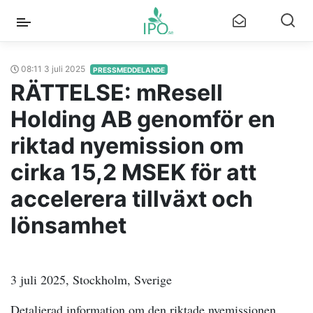
08:11 3 juli 2025
PRESSMEDDELANDE
RÄTTELSE: mResell
Holding AB genomför en
riktad nyemission om
cirka 15,2 MSEK för att
accelerera tillväxt och
lönsamhet
3 juli 2025, Stockholm, Sverige
Detaljerad information om den riktade nyemissionen