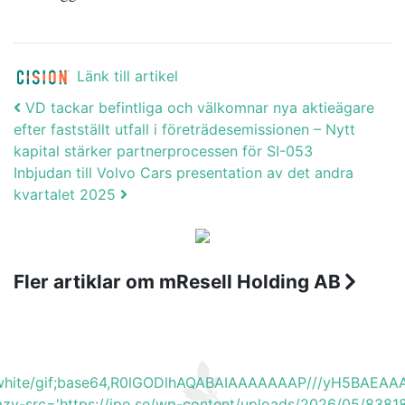
Länk till artikel
Post navigation
VD tackar befintliga och välkomnar nya aktieägare
efter fastställt utfall i företrädesemissionen – Nytt
kapital stärker partnerprocessen för SI-053
Inbjudan till Volvo Cars presentation av det andra
kvartalet 2025
Fler artiklar om mResell Holding AB
b_white/gif;base64,R0lGODlhAQABAIAAAAAAAP///yH5BA
lazy-src='https://ipo.se/wp-content/uploads/2026/05/838