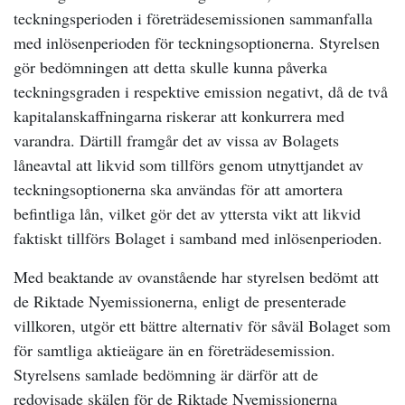
teckningsperioden i företrädesemissionen sammanfalla
med inlösenperioden för teckningsoptionerna. Styrelsen
gör bedömningen att detta skulle kunna påverka
teckningsgraden i respektive emission negativt, då de två
kapitalanskaffningarna riskerar att konkurrera med
varandra. Därtill framgår det av vissa av Bolagets
låneavtal att likvid som tillförs genom utnyttjandet av
teckningsoptionerna ska användas för att amortera
befintliga lån, vilket gör det av yttersta vikt att likvid
faktiskt tillförs Bolaget i samband med inlösenperioden.
Med beaktande av ovanstående har styrelsen bedömt att
de Riktade Nyemissionerna, enligt de presenterade
villkoren, utgör ett bättre alternativ för såväl Bolaget som
för samtliga aktieägare än en företrädesemission.
Styrelsens samlade bedömning är därför att de
redovisade skälen för de Riktade Nyemissionerna