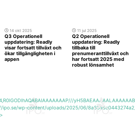
14 okt 2025
11 jul 2025
Q3 Operationell
Q2 Operationell
uppdatering: Readly
uppdatering: Readly
visar fortsatt tillväxt och
tillbaka till
ökar tillgängligheten i
prenumeranttillväxt och
appen
har fortsatt 2025 med
robust lönsamhet
base64,R0lGODlhAQABAIAAAAAAAP///yH5BAEAAAAALAAAAAA
s://ipo.se/wp-content/uploads/2025/06/8a6badc0443274a2
'>