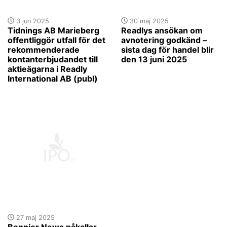
3 jun 2025
30 maj 2025
Tidnings AB Marieberg
Readlys ansökan om
offentliggör utfall för det
avnotering godkänd –
rekommenderade
sista dag för handel blir
kontanterbjudandet till
den 13 juni 2025
aktieägarna i Readly
International AB (publ)
27 maj 2025
Bonnier News påkallar