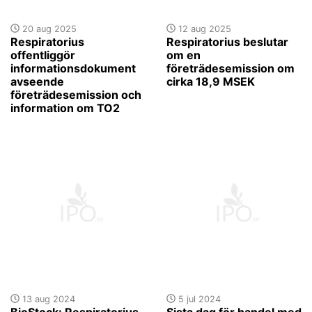
20 aug 2025
12 aug 2025
Respiratorius
Respiratorius beslutar
offentliggör
om en
informationsdokument
företrädesemission om
avseende
cirka 18,9 MSEK
företrädesemission och
information om TO2
13 aug 2024
5 jul 2024
BioStock: Respiratorius
Sista dag för handel med