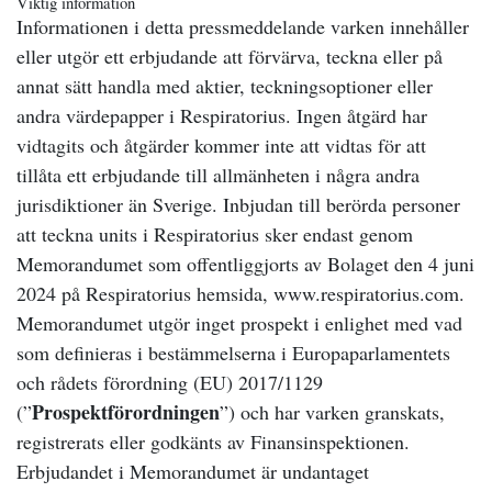
Viktig information
Informationen i detta pressmeddelande varken innehåller
eller utgör ett erbjudande att förvärva, teckna eller på
annat sätt handla med aktier, teckningsoptioner eller
andra värdepapper i Respiratorius. Ingen åtgärd har
vidtagits och åtgärder kommer inte att vidtas för att
tillåta ett erbjudande till allmänheten i några andra
jurisdiktioner än Sverige. Inbjudan till berörda personer
att teckna units i Respiratorius sker endast genom
Memorandumet som offentliggjorts av Bolaget den 4 juni
2024 på Respiratorius hemsida, www.respiratorius.com.
Memorandumet utgör inget prospekt i enlighet med vad
som definieras i bestämmelserna i Europaparlamentets
och rådets förordning (EU) 2017/1129
Prospektförordningen
(”
”) och har varken granskats,
registrerats eller godkänts av Finansinspektionen.
Erbjudandet i Memorandumet är undantaget