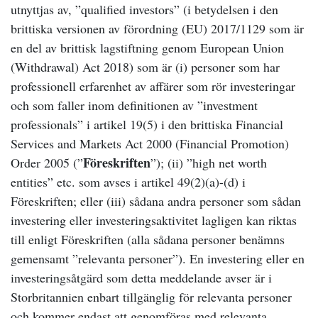
utnyttjas av, ”qualified investors” (i betydelsen i den
brittiska versionen av förordning (EU) 2017/1129 som är
en del av brittisk lagstiftning genom European Union
(Withdrawal) Act 2018) som är (i) personer som har
professionell erfarenhet av affärer som rör investeringar
och som faller inom definitionen av ”investment
professionals” i artikel 19
(5)
i den brittiska Financial
Services and Markets Act 2000 (Financial Promotion)
Föreskriften
Order 2005 (”
”); (ii) ”high net worth
entities” etc. som avses i artikel 49(2)(a)-(d) i
Föreskriften; eller (iii) sådana andra personer som sådan
investering eller investeringsaktivitet lagligen kan riktas
till enligt Föreskriften (alla sådana personer benämns
gemensamt ”relevanta personer”). En investering eller en
investeringsåtgärd som detta meddelande avser är i
Storbritannien enbart tillgänglig för relevanta personer
och kommer endast att genomföras med relevanta