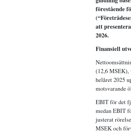
guidning baser
förestående 
(“Företrädese
att presenter
2026.
Finansiell utv
Nettoomsättnin
(12,6 MSEK), v
helåret 2025 u
motsvarande ö
EBIT för det f
medan EBIT fö
justerat rörels
MSEK och förv