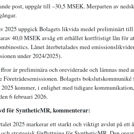
ande post, uppgår till –30,5 MSEK. Merparten av neds
lgångar.
v 2025 uppgick Bolagets likvida medel preliminärt ti
arav 40,0 MSEK avsåg ett erhållet kortfristigt lån för a
ombinostics. Lånet återbetalades med emissionslikvide
sionen under 2024/2025).
ffror är preliminära och oreviderade och lämnas med a
de Företrädesemissionen. Bolagets bokslutskommuniké 
 2025 kommer, i enlighet med tidigare kommunikation,
den 6 februari 2026.
 vd för SyntheticMR, kommenterar:
talet 2025 markerar ett starkt och viktigt avslut på ett å
 och strategisk förflyttning för SyntheticMR. Den orga