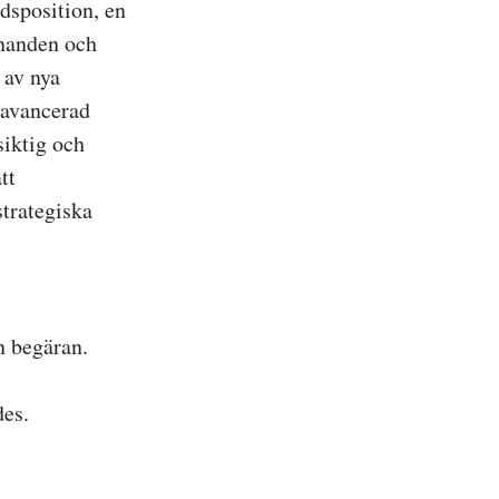
dsposition, en
nnanden och
 av nya
 avancerad
siktig och
tt
strategiska
n begäran.
des.