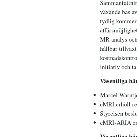
Sammanfattning
växande bas av
tydlig kommers
affärsmöjlighe
MR-analys och 
hållbar tillvä
kostnadskontrol
initiativ och t
Väsentliga hä
Marcel Warntje
cMRI erhöll re
Styrelsen besl
cMRI-ARIA erh
Väsentliga hä