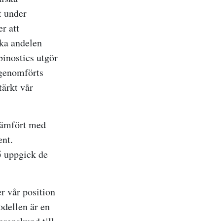
t under
r att
öka andelen
inostics utgör
 genomförts
tärkt vår
 jämfört med
ent.
5 uppgick de
er vår position
dellen är en