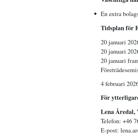
En extra bolag
Tidsplan för 
20 januari 202
20 januari 202
20 januari fram
Företrädesemis
4 februari 202
För ytterligar
Lena Å
Telefon: +
E-post: lena.