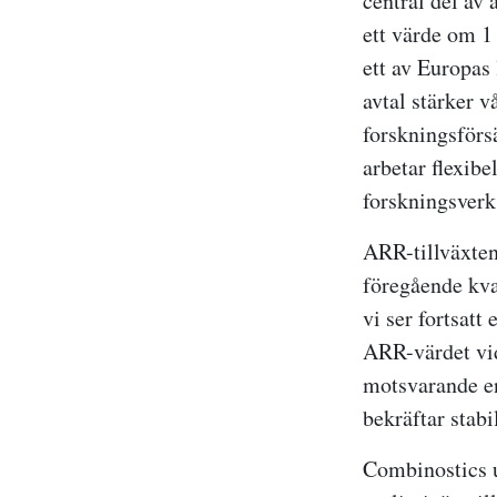
central del av 
ett värde om 1
ett av Europas
avtal stärker 
forskningsförs
arbetar flexibe
forskningsverk
ARR-tillväxten
föregående kvar
vi ser fortsatt
ARR-värdet vi
motsvarande en 
bekräftar stabi
Combinostics u