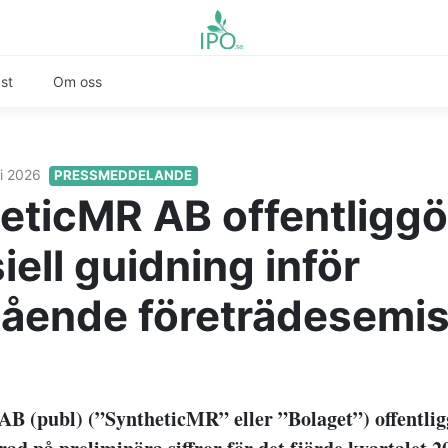
st
Om oss
ri 2026
PRESSMEDDELANDE
eticMR AB offentliggö
iell guidning inför
tående företrädesemi
B (publ) (”SyntheticMR” eller ”Bolaget”) offentligg