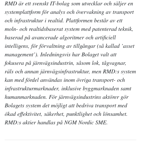
RMD är ett svenskt IT-bolag som utvecklar och säljer en
systemplattform för analys och övervakning av transport
och infrastruktur i realtid. Plattformen består av ett
moln- och realtidsbaserat system med patenterad teknik,
baserad på avancerade algoritmer och artificiell
intelligens, för förvaltning av tillgångar (så kallad ’asset
management’). Inledningsvis har Bolaget valt att
fokusera på järnvägsindustrin, såsom lok, tågvagnar,
räls och annan järnvägsinfrastruktur, men RMD:s system
kan med fördel användas inom övriga transport- och
infrastrukturmarknader, inklusive byggmarknaden samt
humanmarknaden. För järnvägsindustrins aktörer gör
Bolagets system det möjligt att bedriva transport med
ökad effektivitet, säkerhet, punktlighet och lönsamhet.
RMD:s aktier handlas på NGM Nordic SME.