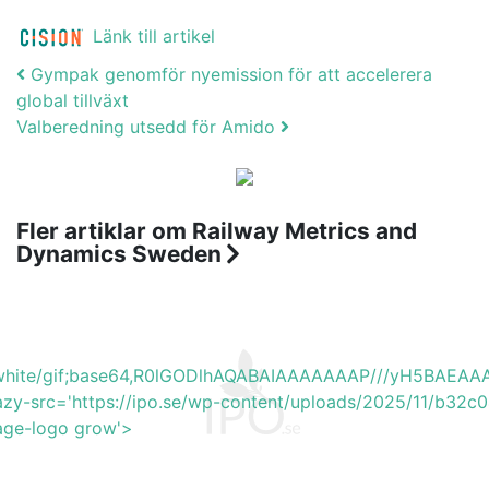
Länk till artikel
Post navigation
Gympak genomför nyemission för att accelerera
global tillväxt
Valberedning utsedd för Amido
Fler artiklar om Railway Metrics and
Dynamics Sweden
b_white/gif;base64,R0lGODlhAQABAIAAAAAAAP///yH5BA
azy-src='https://ipo.se/wp-content/uploads/2025/11/b32c
mage-logo grow'>