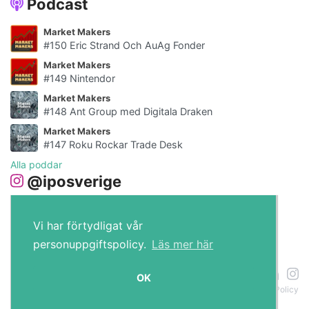
Podcast
Market Makers
#150 Eric Strand Och AuAg Fonder
Market Makers
#149 Nintendor
Market Makers
#148 Ant Group med Digitala Draken
Market Makers
#147 Roku Rockar Trade Desk
Alla poddar
@iposverige
Vi har förtydligat vår
personuppgiftspolicy.
Läs mer här
IPO.se © 2026
OK
Om cookies
Policy