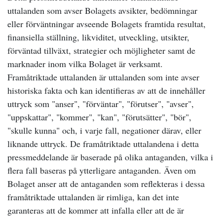
uttalanden som avser Bolagets avsikter, bedömningar
eller förväntningar avseende Bolagets framtida resultat,
finansiella ställning, likviditet, utveckling, utsikter,
förväntad tillväxt, strategier och möjligheter samt de
marknader inom vilka Bolaget är verksamt.
Framåtriktade uttalanden är uttalanden som inte avser
historiska fakta och kan identifieras av att de innehåller
uttryck som "anser", "förväntar", "förutser", "avser",
"uppskattar", "kommer", "kan", "förutsätter", "bör",
"skulle kunna" och, i varje fall, negationer därav, eller
liknande uttryck. De framåtriktade uttalandena i detta
pressmeddelande är baserade på olika antaganden, vilka i
flera fall baseras på ytterligare antaganden. Även om
Bolaget anser att de antaganden som reflekteras i dessa
framåtriktade uttalanden är rimliga, kan det inte
garanteras att de kommer att infalla eller att de är