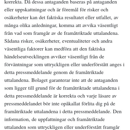
korrekta. Då dessa antaganden baseras på antaganden
eller uppskattningar och är föremål för risker och
osäkerheter kan det faktiska resultatet eller utfallet, av
många olika anledningar, komma att avvika väsentligt
från vad som framgår av de framåtriktade uttalandena.
Sådana risker, osäkerheter, eventualiteter och andra
väsentliga faktorer kan medföra att den faktiska
händelseutvecklingen avviker väsentligt från de
förväntningar som uttryckligen eller underförstått anges i
detta pressmeddelande genom de framåtriktade
uttalandena. Bolaget garanterar inte att de antaganden
som ligger till grund för de framåtriktade uttalandena i
detta pressmeddelande är korrekta och varje läsare av
pressmeddelandet bör inte opåkallat förlita dig på de
framåtriktade uttalandena i detta pressmeddelande. Den
information, de uppfattningar och framåtriktade
uttalanden som uttryckligen eller underförstått framgår