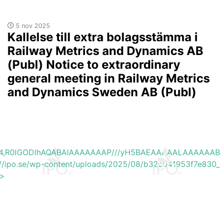
5 nov 2025
Kallelse till extra bolagsstämma i
Railway Metrics and Dynamics AB
(Publ) Notice to extraordinary
general meeting in Railway Metrics
and Dynamics Sweden AB (Publ)
base64,R0lGODlhAQABAIAAAAAAAP///yH5BAEAAAAALAAAAAA
s://ipo.se/wp-content/uploads/2025/08/b32c041953f7e830_
'>