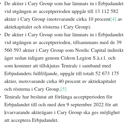
De aktier i Cary Group som har lämnats in i Erbjudandet
vid utgången av acceptperioden uppgår till 13 112 582
aktier i Cary Group (motsvarande cirka 10 procent
[4]
av
aktiekapitalet och rösterna i Cary Group).
De aktier i Cary Group som har lämnats in i Erbjudandet
vid utgången av acceptperioden, tillsammans med de 39
560 593 aktier i Cary Group som Nordic Capital indirekt
äger sedan tidigare genom Cidron Legion S.à.r.l. och
som kommer att tillskjutas Teniralc i samband med
Erbjudandets fullföljande, uppgår till totalt 52 673 175
aktier, motsvarande cirka 40 procent av aktiekapitalet
och rösterna i Cary Group.
[5]
Teniralc har beslutat att förlänga acceptperioden för
Erbjudandet till och med den 9 september
2022 för att
kvarvarande aktieägare i Cary Group ska ges möjlighet
att acceptera Erbjudandet.