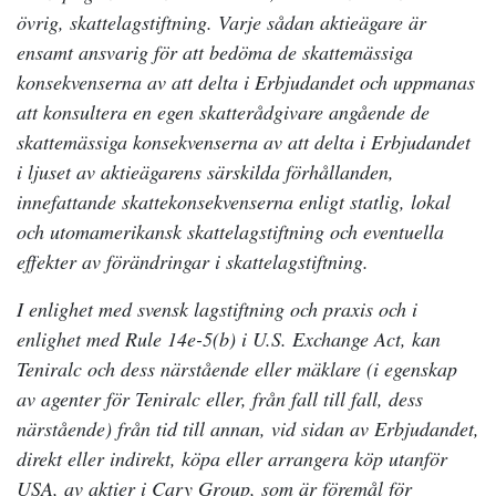
övrig, skattelagstiftning. Varje sådan aktieägare är
ensamt ansvarig för att bedöma de skattemässiga
konsekvenserna av att delta i Erbjudandet och uppmanas
att konsultera en egen skatterådgivare angående de
skattemässiga konsekvenserna av att delta i Erbjudandet
i ljuset av aktieägarens särskilda förhållanden,
innefattande skattekonsekvenserna enligt statlig, lokal
och utomamerikansk skattelagstiftning och eventuella
effekter av förändringar i skattelagstiftning.
I enlighet med svensk lagstiftning och praxis och i
enlighet med Rule 14e-5(b) i U.S. Exchange Act, kan
Teniralc och dess närstående eller mäklare (i egenskap
av agenter för Teniralc eller, från fall till fall, dess
närstående) från tid till annan, vid sidan av Erbjudandet,
direkt eller indirekt, köpa eller arrangera köp utanför
USA, av aktier i Cary Group, som är föremål för