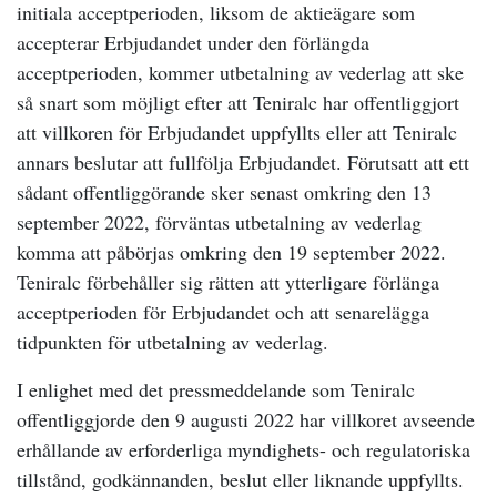
initiala acceptperioden, liksom de aktieägare som
accepterar Erbjudandet under den förlängda
acceptperioden, kommer utbetalning av vederlag att ske
så snart som möjligt efter att Teniralc har offentliggjort
att villkoren för Erbjudandet uppfyllts eller att Teniralc
annars beslutar att fullfölja Erbjudandet. Förutsatt att ett
sådant offentliggörande sker senast omkring den 13
september 2022, förväntas utbetalning av vederlag
komma att påbörjas omkring den 19 september 2022.
Teniralc förbehåller sig rätten att ytterligare förlänga
acceptperioden för Erbjudandet och att senarelägga
tidpunkten för utbetalning av vederlag.
I enlighet med det pressmeddelande som Teniralc
offentliggjorde den 9 augusti 2022 har villkoret avseende
erhållande av erforderliga myndighets- och regulatoriska
tillstånd, godkännanden, beslut eller liknande uppfyllts.