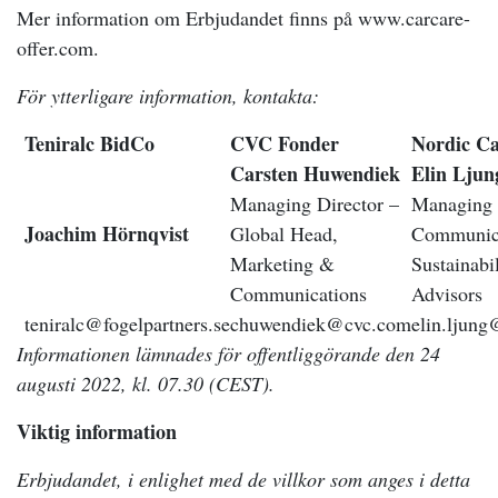
Mer information om Erbjudandet finns på www.carcare-
offer.com.
För ytterligare information, kontakta:
Teniralc BidCo
CVC Fonder
Nordic Ca
Carsten Huwendiek
Elin Ljun
Managing Director –
Managing 
Joachim Hörnqvist
Global Head,
Communic
Marketing &
Sustainabil
Communications
Advisors
teniralc@fogelpartners.se
chuwendiek@cvc.com
elin.ljung
Informationen lämnades för offentliggörande den 24
augusti 2022, kl. 07.30 (CEST).
Viktig information
Erbjudandet, i enlighet med de villkor som anges i detta