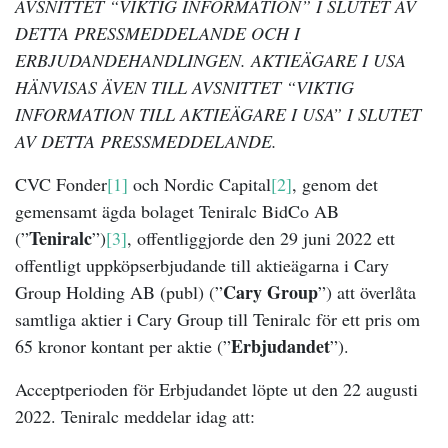
AVSNITTET “VIKTIG INFORMATION” I SLUTET AV
DETTA PRESSMEDDELANDE OCH I
ERBJUDANDEHANDLINGEN. AKTIEÄGARE I USA
HÄNVISAS ÄVEN TILL AVSNITTET “VIKTIG
INFORMATION TILL AKTIEÄGARE I USA” I SLUTET
AV DETTA PRESSMEDDELANDE.
CVC Fonder
[1]
och Nordic Capital
[2]
, genom det
gemensamt ägda bolaget Teniralc BidCo AB
Teniralc
(”
”)
[3]
, offentliggjorde den 29 juni 2022 ett
offentligt uppköpserbjudande till aktieägarna i Cary
Cary Group
Group Holding AB (publ) (”
”) att överlåta
samtliga aktier i Cary Group till Teniralc för ett pris om
Erbjudandet
65 kronor kontant per aktie (”
”).
Acceptperioden för Erbjudandet löpte ut den 22 augusti
2022. Teniralc meddelar idag att: