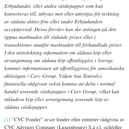
Erbjudandet, eller andra värdepapper som kan
konverteras till, utbytas mot eller utnyttjas för teckning
av sådana aktier före eller under Erbjudandets
acceptperiod. Dessa förvärv kan ske antingen på den
öppna marknaden till rådande priser eller i
transaktioner utanför marknaden till förhandlade priser.
I den utsträckning information om sådana köp eller
arrangemang om sådana köp offentliggörs i Sverige,
kommer informationen att offentliggöras för amerikanska
aktieägare i Cary Group. Vidare kan Teniralcs
finansiella rådgivare också komma att delta i normal
handel avseende värdepapper i Cary Group, vilket kan
inkludera köp eller arrangemang avseende köp av
sådana värdepapper.
[1]
“CVC Fonder” avser fonder eller entiteter rådgivna av
CVC Advisers Company (Luxembourg) S.à r.l. och/eller