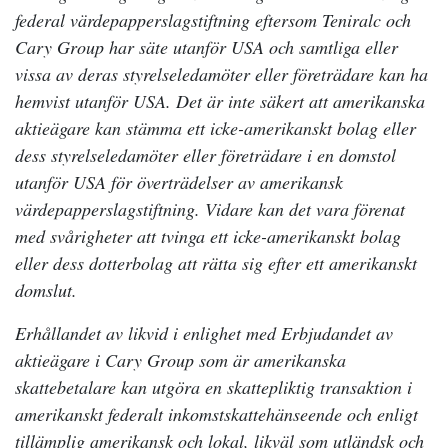
federal värdepapperslagstiftning eftersom Teniralc och
Cary Group har säte utanför USA och samtliga eller
vissa av deras styrelseledamöter eller företrädare kan ha
hemvist utanför USA. Det är inte säkert att amerikanska
aktieägare kan stämma ett icke-amerikanskt bolag eller
dess styrelseledamöter eller företrädare i en domstol
utanför USA för överträdelser av amerikansk
värdepapperslagstiftning. Vidare kan det vara förenat
med svårigheter att tvinga ett icke-amerikanskt bolag
eller dess dotterbolag att rätta sig efter ett amerikanskt
domslut.
Erhållandet av likvid i enlighet med Erbjudandet av
aktieägare i Cary Group som är amerikanska
skattebetalare kan utgöra en skattepliktig transaktion i
amerikanskt federalt inkomstskattehänseende och enligt
tillämplig amerikansk och lokal, likväl som utländsk och