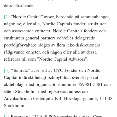
dess närstående.
[2]
”Nordic Capital” avser, beroende på sammanhanget,
någon av, eller alla, Nordic Capitals fonder, strukturer
och associerade entiteter. Nordic Capitals fonders och
strukturers general partners och/eller delegerade
portföljförvaltare rådges av flera icke-diskretionära
rådgivande enheter, och någon eller alla av dessa
refereras till som ”Nordic Capital Advisors”.
[3]
“Teniralc” avser ett av CVC Fonder och Nordic
Capital indirekt helägt och nybildat svenskt privat
aktiebolag, med organisationsnummer 559381-5581 och
säte i Stockholm, med registrerad adress c/o
Advokatfirman Cederquist KB, Hovslagargatan 3, 111 48
Stockholm.
[4]
Baserat på 131 848 996 utestående aktier i Cary