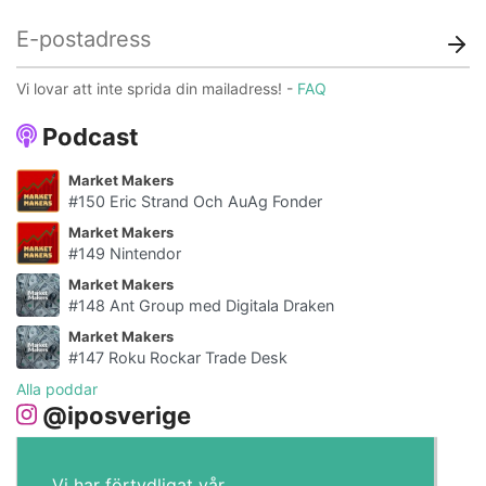
Vi lovar att inte sprida din mailadress! -
FAQ
Podcast
Market Makers
#150 Eric Strand Och AuAg Fonder
Market Makers
#149 Nintendor
Market Makers
#148 Ant Group med Digitala Draken
Market Makers
#147 Roku Rockar Trade Desk
Alla poddar
@iposverige
Vi har förtydligat vår