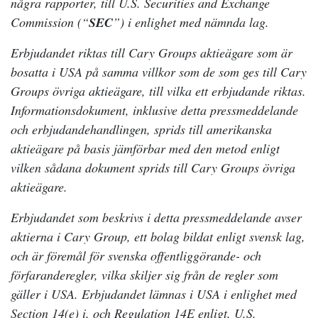
några rapporter, till U.S. Securities and Exchange
Commission (“
SEC
”) i enlighet med nämnda lag.
Erbjudandet riktas till Cary Groups aktieägare som är
bosatta i USA på samma villkor som de som ges till Cary
Groups övriga aktieägare, till vilka ett erbjudande riktas.
Informationsdokument, inklusive detta pressmeddelande
och erbjudandehandlingen, sprids till amerikanska
aktieägare på basis jämförbar med den metod enligt
vilken sådana dokument sprids till Cary Groups övriga
aktieägare.
Erbjudandet som beskrivs i detta pressmeddelande avser
aktierna i Cary Group, ett bolag bildat enligt svensk lag,
och är föremål för svenska offentliggörande- och
förfaranderegler, vilka skiljer sig från de regler som
gäller i USA. Erbjudandet lämnas i USA i enlighet med
Section 14(e) i, och Regulation 14E enligt, U.S.