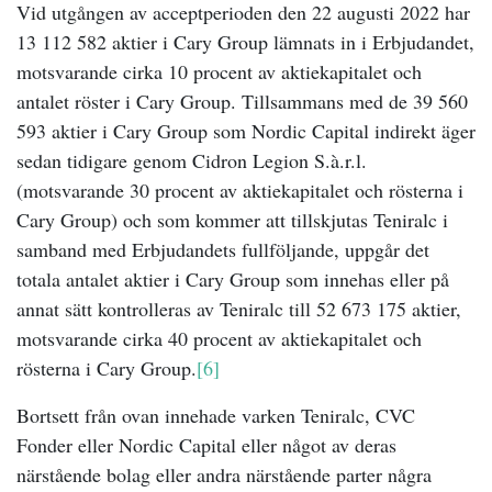
Vid utgången av acceptperioden den 22 augusti 2022 har
13 112 582
aktier i Cary Group lämnats in i Erbjudandet,
motsvarande cirka 10
procent av aktiekapitalet och
antalet röster i Cary Group. Tillsammans med de 39 560
593 aktier i Cary Group som Nordic Capital indirekt äger
sedan tidigare genom
Cidron Legion S.à.r.l.
(motsvarande 30 procent av aktiekapitalet och rösterna i
Cary Group) och som kommer att tillskjutas Teniralc i
samband med Erbjudandets fullföljande
, uppgår det
totala antalet aktier i Cary Group som innehas eller på
annat sätt kontrolleras av Teniralc till 52 673 175 aktier,
motsvarande cirka 40 procent av aktiekapitalet och
rösterna i Cary Group.
[6]
Bortsett från ovan innehade varken Teniralc, CVC
Fonder eller Nordic Capital eller något av deras
närstående bolag eller andra närstående parter några