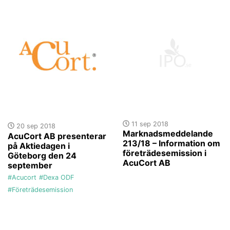
11 sep 2018
20 sep 2018
Marknadsmeddelande
AcuCort AB presenterar
213/18 – Information om
på Aktiedagen i
företrädesemission i
Göteborg den 24
AcuCort AB
september
#Acucort
#Dexa ODF
#Företrädesemission