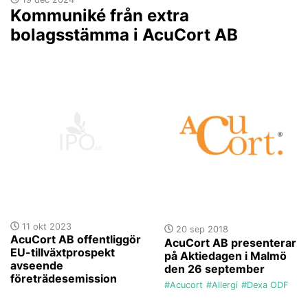
Kommuniké från extra
bolagsstämma i AcuCort AB
11 okt 2023
20 sep 2018
AcuCort AB offentliggör
AcuCort AB presenterar
EU-tillväxtprospekt
på Aktiedagen i Malmö
avseende
den 26 september
företrädesemission
#Acucort
#Allergi
#Dexa ODF