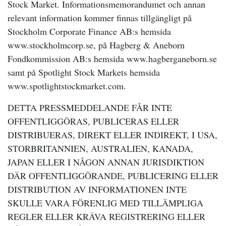
Stock Market. Informationsmemorandumet och annan
relevant information kommer finnas tillgängligt på
Stockholm Corporate Finance AB:s hemsida
www.stockholmcorp.se, på Hagberg & Aneborn
Fondkommission AB:s hemsida www.hagberganeborn.se
samt på Spotlight Stock Markets hemsida
www.spotlightstockmarket.com.
DETTA PRESSMEDDELANDE F
Å
R INTE
OFFENTLIGG
Ö
RAS, PUBLICERAS ELLER
DISTRIBUERAS, DIREKT ELLER INDIREKT, I USA,
STORBRITANNIEN, AUSTRALIEN, KANADA,
JAPAN ELLER I N
Å
GON ANNAN JURISDIKTION
D
Ä
R OFFENTLIGG
Ö
RANDE, PUBLICERING ELLER
DISTRIBUTION AV INFORMATIONEN INTE
SKULLE VARA F
Ö
RENLIG MED TILL
Ä
MPLIGA
REGLER ELLER KR
Ä
VA REGISTRERING ELLER