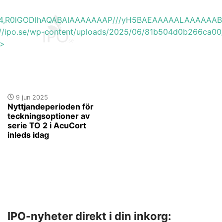
base64,R0lGODlhAQABAIAAAAAAAP///yH5BAEAAAAALAAAAAA
s://ipo.se/wp-content/uploads/2025/06/81b504d0b266ca00_
'>
9 jun 2025
Nyttjandeperioden för
teckningsoptioner av
serie TO 2 i AcuCort
inleds idag
IPO-nyheter direkt i din inkorg: