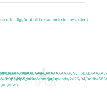
se offentliggör utfall i riktad emission av aktier
EAAAAALAAAAAABAAEAAAIBRAA7"
ite/gif;base64,R0lGODlhAQABAIAAAAAAAP///yH5BAEAAAA
6181310564265_800x800ar.jpg'
src='https://ipo.se/wp-content/uploads/2025/04/9ddb4558
logo grow'>