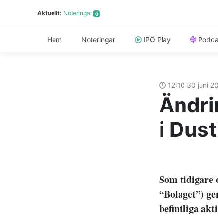
Aktuellt:
Noteringar
0
Hem
Noteringar
IPO Play
Podca
12:10 30 juni 
Ändrin
i Dust
Som tidigare 
“Bolaget”) ge
befintliga ak