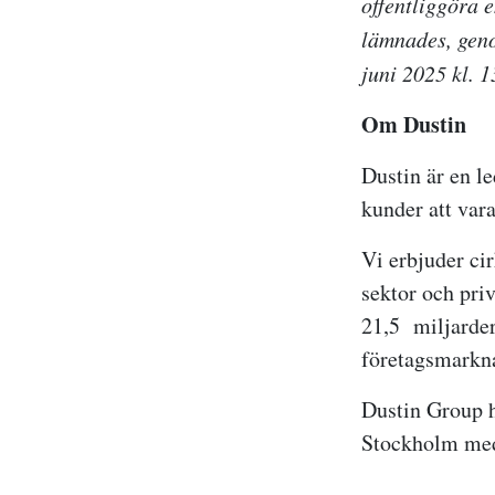
offentliggöra 
lämnades, geno
juni 2025 kl. 
Om Dustin
Dustin är en l
kunder att var
Vi erbjuder cir
sektor och pri
21,5 miljarder
företagsmarkn
Dustin Group h
Stockholm med 