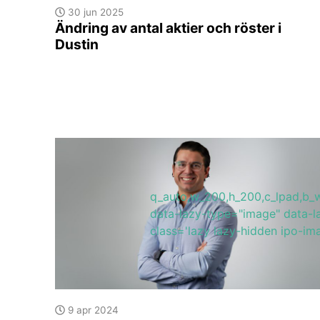
30 jun 2025
Ändring av antal aktier och röster i
Dustin
q_auto,w_200,h_200,c_lpad,
data-lazy-type="image" data-l
class='lazy lazy-hidden ipo-i
9 apr 2024