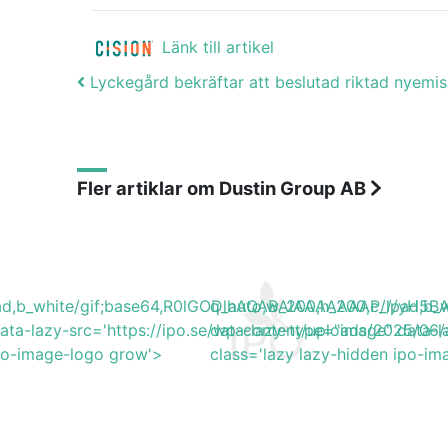
Länk till artikel
Post navigation
Lyckegård bekräftar att beslutad riktad nyemi
Fler artiklar om Dustin Group AB
lpad,b_white/gif;base64,R0lGODlhAQABAIAAAAAAAP///y
q_auto,w_200,h_200,c_lpad,
data-lazy-src='https://ipo.se/wp-content/uploads/2025/0
data-lazy-type="image" data-
ipo-image-logo grow'>
class='lazy lazy-hidden ipo-i