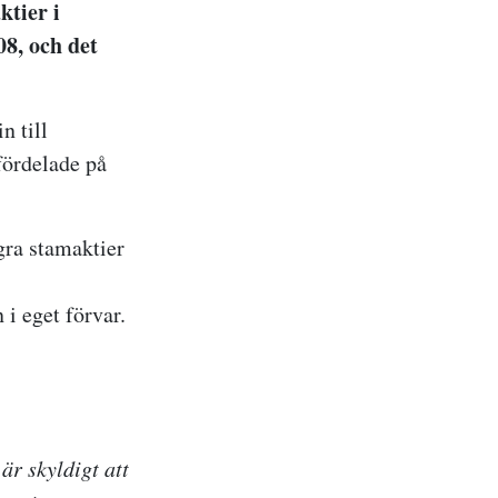
ktier i
08, och det
n till
fördelade på
gra stamaktier
i eget förvar.
r skyldigt att