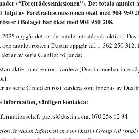
nader (“Företrädesemissionen”). Det totala antalet a
ill följd av Företrädesemissionen ökat med 904 950 2
 röster i Bolaget har ökat med 904 950 208.
 2025 uppgår det totala antalet utestående aktier i Dusti
 och antalet röster i Dustin uppgår till 1 362 250 312, 
aktier av serie C enligt följande:
stamaktier med en röst vardera (Dustin innehar inte nå
 och
er av serie C med en röst vardera som innehas av Dustin 
e information, vänligen kontakta:
nformationschef: press@dustin.com, 070 258 62 94
ion är sådan information som Dustin Group AB (publ) ä