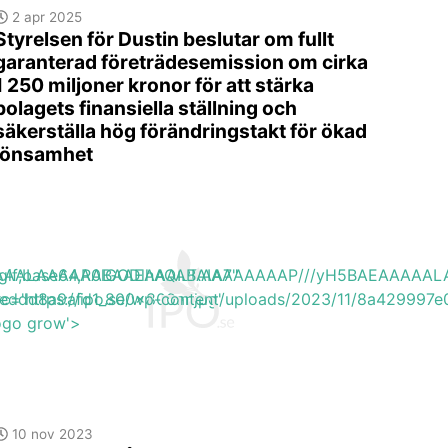
2 apr 2025
Styrelsen för Dustin beslutar om fullt
garanterad företrädesemission om cirka
1 250 miljoner kronor för att stärka
bolagets finansiella ställning och
säkerställa hög förändringstakt för ökad
lönsamhet
EAAAAALAAAAAABAAEAAAIBRAA7"
ite/gif;base64,R0lGODlhAQABAIAAAAAAAP///yH5BAEAAAA
13eddd8a9afd1_800x800ar.jpg'
rc='https://ipo.se/wp-content/uploads/2023/11/8a429997
logo grow'>
10 nov 2023