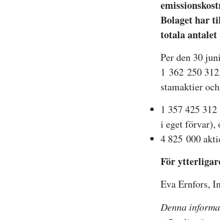
emissionskost
Bolaget har t
totala antalet
Per den 30 juni
1 362 250 312,
stamaktier och 
1 357 425 312
i eget förvar),
4 825 000 akti
För ytterligar
Eva Ernfors, I
Denna informat