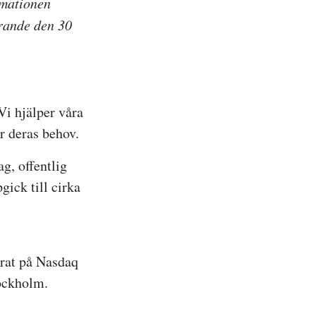
rmationen
örande den 30
Vi hjälper våra
r deras behov.
ag, offentlig
ick till cirka
erat på Nasdaq
ockholm.