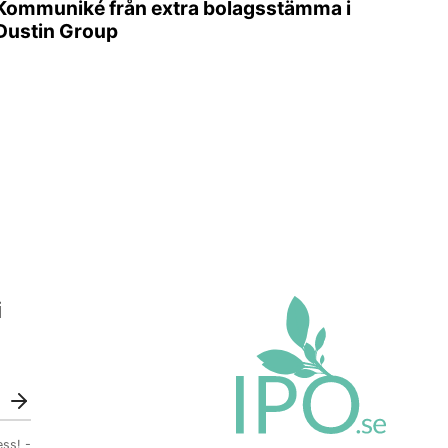
Kommuniké från extra bolagsstämma i
Dustin Group
i
ess! -