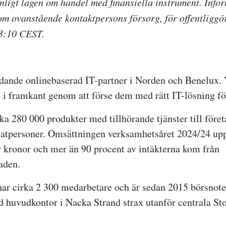
enligt lagen om handel med finansiella instrument. Info
m ovanstående kontaktpersons försorg, för offentligg
13:10 CEST.
edande onlinebaserad IT-partner i Norden och Benelux. 
a i framkant genom att förse dem med rätt IT-lösning fö
ka 280 000 produkter med tillhörande tjänster till föret
vatpersoner. Omsättningen verksamhetsåret 2024/24 uppg
 kronor och mer än 90 procent av intäkterna kom från
aden.
ar cirka 2 300 medarbetare och är sedan 2015 börsnot
huvudkontor i Nacka Strand strax utanför centrala St