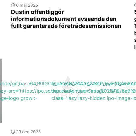
6 maj 2025
Dustin offentliggör
informationsdokument avseende den
fullt garanterade företrädesemissionen
b_white/gif;base64,R0lGODlhAQABAIAAAAAAAP///yH5BA
q_auto,w_200,h_200,c_lpad,b_wh
azy-src='https://ipo.se/wp-content/uploads/2023/12/8a9
data-lazy-type="image" data-lazy-s
mage-logo grow'>
class='lazy lazy-hidden ipo-image-
29 dec 2023