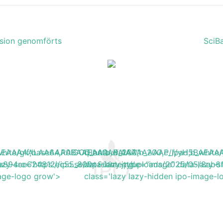
ssion genomförts
SciBa
H5BAEAAAAALAAAAAABAAEAAAIBRAA7"
b_white/gif;base64,R0lGODlhAQABAIAAAAAAAP///yH5BA
q_auto,w_200,h_200,c_lpad,b_wh
6/a894ee624812ec55_800x800ar.jpg'
lazy-src='https://ipo.se/wp-content/uploads/2025/05/8ab
data-lazy-type="image" data-lazy-
mage-logo grow'>
class='lazy lazy-hidden ipo-image-