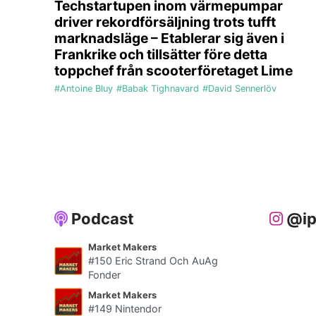
Techstartupen inom värmepumpar
driver rekordförsäljning trots tufft
marknadsläge – Etablerar sig även i
Frankrike och tillsätter före detta
toppchef från scooterföretaget Lime
#Antoine Bluy
#Babak Tighnavard
#David Sennerlöv
Podcast
@ip
Market Makers
#150 Eric Strand Och AuAg
Fonder
Market Makers
#149 Nintendor