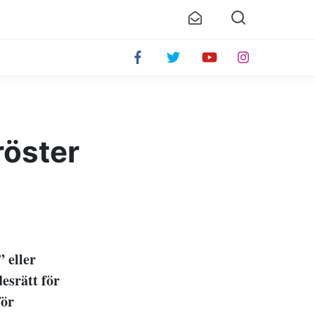
röster
 eller
esrätt för
för