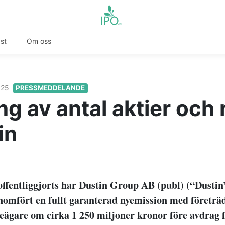
st
Om oss
2025
PRESSMEDDELANDE
g av antal aktier och 
in
offentliggjorts har Dustin Group AB (publ) (“Dustin”
nomfört en fullt garanterad nyemission med företräd
tieägare om cirka 1 250 miljoner kronor före avdrag 