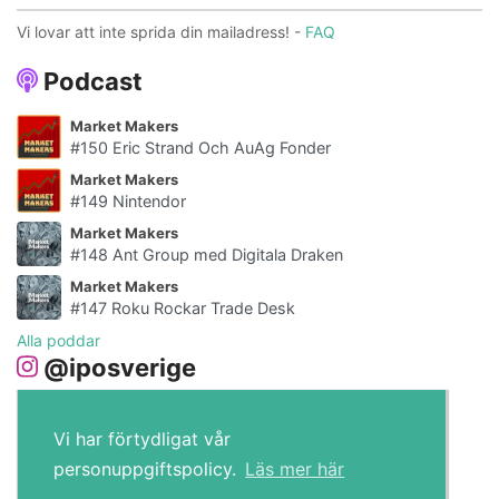
Vi lovar att inte sprida din mailadress! -
FAQ
Podcast
Market Makers
#150 Eric Strand Och AuAg Fonder
Market Makers
#149 Nintendor
Market Makers
#148 Ant Group med Digitala Draken
Market Makers
#147 Roku Rockar Trade Desk
Alla poddar
@iposverige
Vi har förtydligat vår
personuppgiftspolicy.
Läs mer här