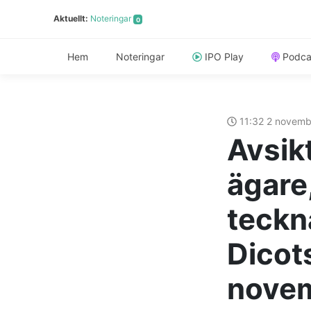
Aktuellt:
Noteringar
0
Hem
Noteringar
IPO Play
Podca
11:32 2 novem
Avsikt
ägare,
teckn
Dicot
nove