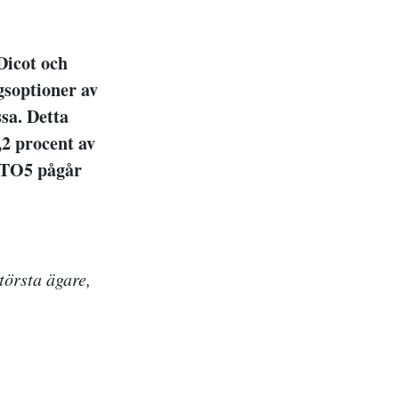
Dicot och
gsoptioner av
ssa. Detta
,2 procent av
r TO5 pågår
törsta ägare,