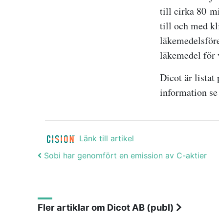
till cirka 80
mi
till och med kl
läkemedelsföret
läkemedel för
Dicot är lista
information s
Länk till artikel
Post navigation
Sobi har genomfört en emission av C-aktier
Fler artiklar om Dicot AB (publ)