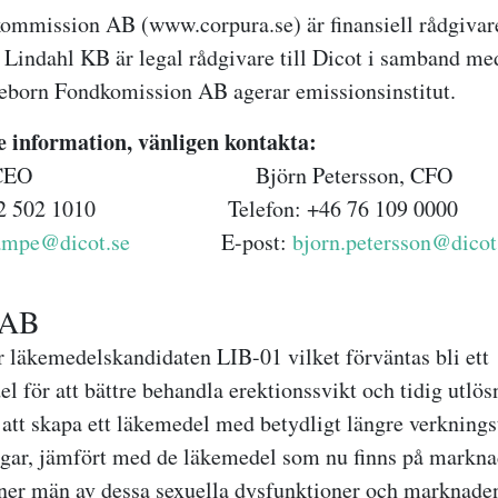
ommission AB (www.corpura.se) är finansiell rådgivar
Lindahl KB är legal rådgivare till Dicot i samband me
born Fondkomission AB agerar emissionsinstitut.
e information, vänligen kontakta:
mpe, CEO Björn Petersson, CFO
6 72 502 1010 Telefon: +46 76 109 0000
rampe@dicot.se
E-post:
bjorn.petersson@dicot
 AB
r läkemedelskandidaten LIB-01 vilket förväntas bli ett
 för att bättre behandla erektionssvikt och tidig utlös
att skapa ett läkemedel med betydligt längre verknings
ngar, jämfört med de läkemedel som nu finns på marknad
ner män av dessa sexuella dysfunktioner och marknade