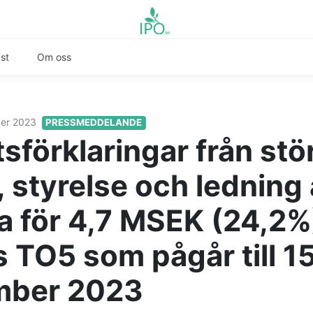
st
Om oss
ber 2023
PRESSMEDDELANDE
sförklaringar från stö
 styrelse och ledning 
a för 4,7 MSEK (24,2%)
s TO5 som pågår till 1
mber 2023