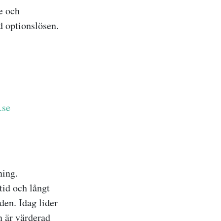
e och
d optionslösen.
.se
ning.
tid och långt
en. Idag lider
n är värderad