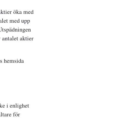
aktier öka med
talet med upp
 Utspädningen
 antalet aktier
ts hemsida
e i enlighet
ltare för