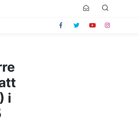
rre
att
 i
5