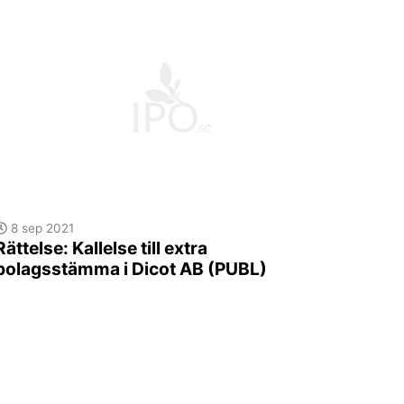
8 sep 2021
Rättelse: Kallelse till extra
bolagsstämma i Dicot AB (PUBL)