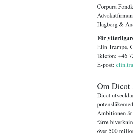
Corpura Fondk
Advokatfirman 
Hagberg & Ane
För ytterligar
Elin Tra
Telefon: +4
E-post:
elin.t
Om Dicot
Dicot utveckla
potensläkemedel
Ambitionen är 
färre biverkni
över 500 miljo