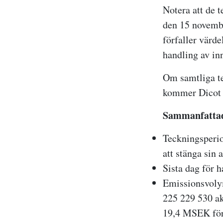
Notera att de t
den 15 novembe
förfaller värde
handling av in
Om samtliga te
kommer Dicot a
Sammanfattade
Teckningsperi
att stänga sin
Sista dag för 
Emissionsvolym
225 229 530 akt
19,4 MSEK för