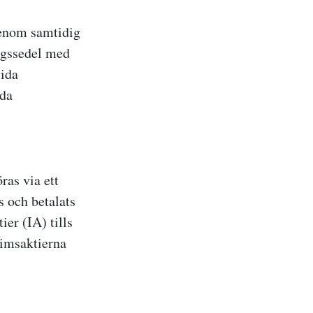
genom samtidig
ngssedel med
sida
da
ras via ett
 och betalats
er (IA) tills
rimsaktierna