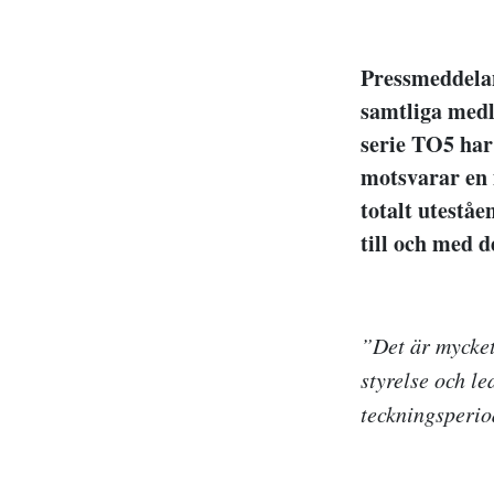
Pressmeddela
samtliga medl
serie TO5 har 
motsvarar en 
totalt utestå
till och med 
”Det är mycket 
styrelse och l
teckningsperio