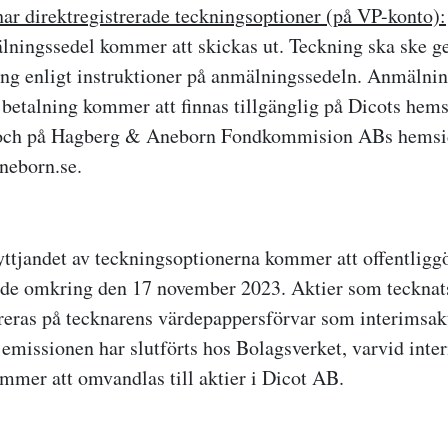
ar direktregistrerade teckningsoptioner (på VP-konto):
lningssedel kommer att skickas ut. Teckning ska ske 
ing enligt instruktioner på anmälningssedeln. Anmälni
r betalning kommer att finnas tillgänglig på Dicots hem
 och på Hagberg & Aneborn Fondkommision ABs hemsi
eborn.se.
yttjandet av teckningsoptionerna kommer att offentliggö
de omkring den 17 november 2023. Aktier som tecknats
eras på tecknarens värdepappersförvar som interimsakti
v emissionen har slutförts hos Bolagsverket, varvid inte
mmer att omvandlas till aktier i Dicot AB.