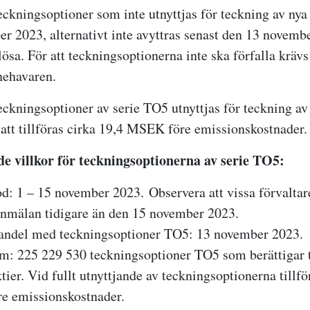
eckningsoptioner som inte utnyttjas för teckning av nya 
r 2023, alternativt inte avyttras senast den 13 novemb
lösa. För att teckningsoptionerna inte ska förfalla krävs 
nehavaren.
ckningsoptioner av serie TO5 utnyttjas för teckning av 
tt tillföras cirka 19,4 MSEK före emissionskostnader.
 villkor för teckningsoptionerna av serie TO5:
od: 1 – 15 november 2023.
Observera att vissa förvalt
 anmälan tidigare än den 15 november 2023.
handel med teckningsoptioner TO5: 13 november 2023.
: 225 229 530 teckningsoptioner TO5 som berättigar t
ier. Vid fullt utnyttjande av teckningsoptionerna tillfö
e emissionskostnader.