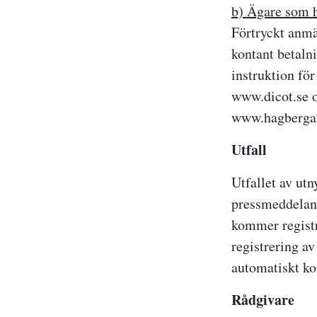
b) Ägare som h
Förtryckt anmä
kontant betaln
instruktion fö
www.dicot.se
www.hagbergan
Utfall
Utfallet av utn
pressmeddelan
kommer registr
registrering a
automatiskt ko
Rådgivare