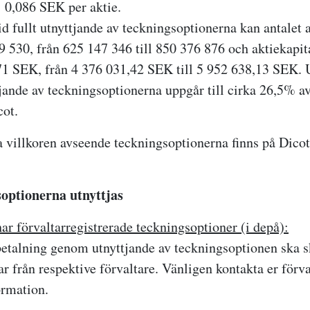
 0,086 SEK per aktie.
d fullt utnyttjande av teckningsoptionerna kan antalet 
29 530, från 625 147 346 till 850 376 876 och aktiekapi
,71 SEK, från
4 376 031,42 SEK till 5 952 638,13 SEK.
tjande av teckningsoptionerna uppgår till cirka 26,5% av
cot
.
a villkoren avseende teckningsoptionerna finns på Dico
optionerna utnyttjas
ar förvaltarregistrerade teckningsoptioner (i depå):
etalning genom utnyttjande av teckningsoptionen ska sk
 från respektive förvaltare. Vänligen kontakta er förva
ormation.