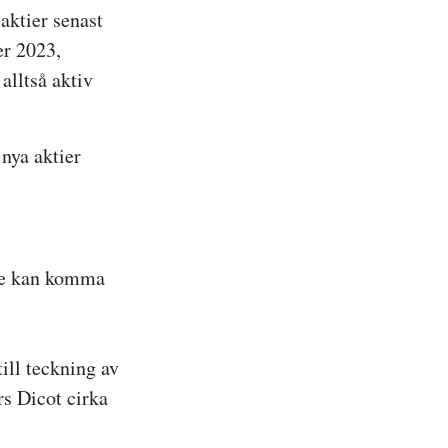
aktier senast
er 2023,
alltså aktiv
nya aktier
are kan komma
ill teckning av
rs Dicot cirka