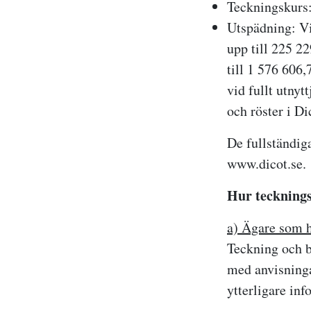
Teckningskurs:
Utspädning:
Vi
upp till 225 2
till 1 576 606
vid fullt utnyt
och röster i Di
De fullständig
www.dicot.se.
Hur tecknings
a) Ägare som h
Teckning och b
med anvisningar
ytterligare inf